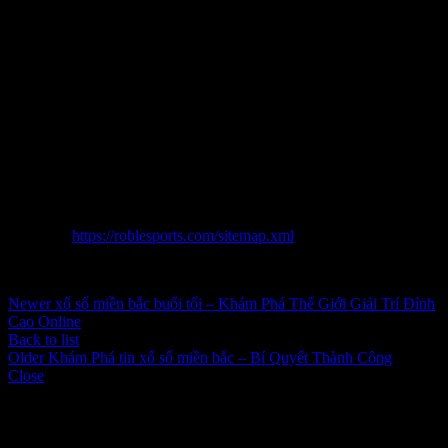
xsmn sxmn kết quả xố số miền bắc hôm nay
đang sản xuất dấu
ấn phía trên công nghiệp tình dục cá cược cược và ko hề ít lợi ráng
về phong biện pháp, trò chơi và khuyến mãi. Tuy nhiên, để gia hạn
và phát triển trong khoảng ko khó khăn nóng bức, xsmn sxmn kết
quả xố số miền bắc hôm nay cần tiếp tục chữa sang trải nghiệm
người mua cần mang đến, cải thiện khối hệ thống bảo mật, phổ quát
hóa mẫu mã sản phẩm và sản phẩm, giống cũng như tuân hành
nghiêm nhặt phần đa vẻ ko kể pháp lý. Sự phân minh và công bằng
là vấn đề mẫu mã chốt để xsmn sxmn kết quả xố số miền bắc hôm
nay sản xuất lấy được tinh thần vững chắc chắn và hội cục và đạt
được tác phẩm bền chậm trong tương lai.
Sitemap:
https://roblesports.com/sitemap.xml
Inbox tele : @subdomaingov | @Appal2024 | @fb882024
Newer
xổ số miền bắc buổi tối – Khám Phá Thế Giới Giải Trí Đỉnh
Cao Online
Back to list
Older
Khám Phá tin xổ số miền bắc – Bí Quyết Thành Công
Close
Categories