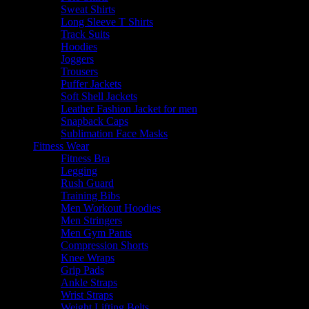
Sweat Shirts
Long Sleeve T Shirts
Track Suits
Hoodies
Joggers
Trousers
Puffer Jackets
Soft Shell Jackets
Leather Fashion Jacket for men
Snapback Caps
Sublimation Face Masks
Fitness Wear
Fitness Bra
Legging
Rush Guard
Training Bibs
Men Workout Hoodies
Men Stringers
Men Gym Pants
Compression Shorts
Knee Wraps
Grip Pads
Ankle Straps
Wrist Straps
Weight Lifting Belts