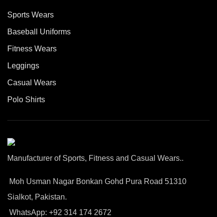
Sports Wears
Baseball Uniforms
Fitness Wears
Leggings
Casual Wears
Polo Shirts
Manufacturer of Sports, Fitness and Casual Wears..
Moh Usman Nagar Bonkan Gohd Pura Road 51310
Sialkot, Pakistan.
WhatsApp: +92 314 174 2672