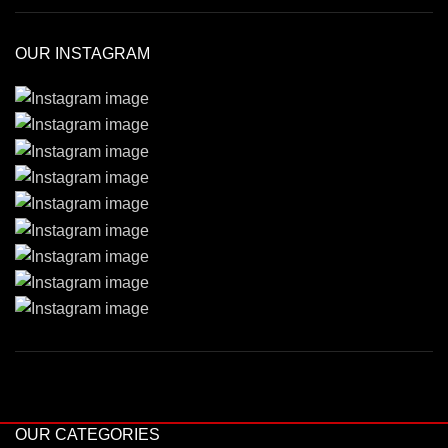
OUR INSTAGRAM
OUR CATEGORIES