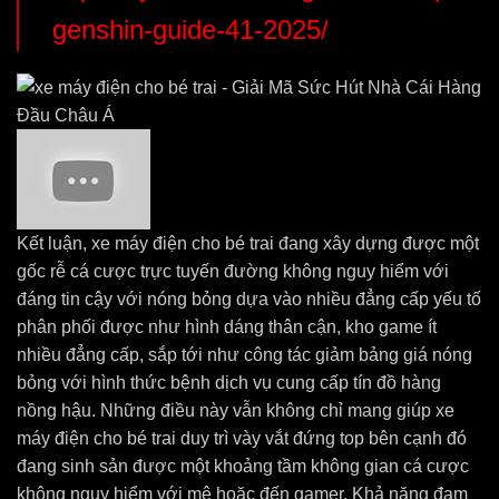
genshin-guide-41-2025/
Kết luận, xe máy điện cho bé trai đang xây dựng được một
gốc rễ cá cược trực tuyến đường không nguy hiểm với
đáng tin cậy với nóng bỏng dựa vào nhiều đẳng cấp yếu tố
phân phối được như hình dáng thân cận, kho game ít
nhiều đẳng cấp, sắp tới như công tác giảm bảng giá nóng
bỏng với hình thức bệnh dịch vụ cung cấp tín đồ hàng
nồng hậu. Những điều này vẫn không chỉ mang giúp xe
máy điện cho bé trai duy trì vày vắt đứng top bên cạnh đó
đang sinh sản được một khoảng tầm không gian cá cược
không nguy hiểm với mê hoặc đến gamer. Khả năng đam