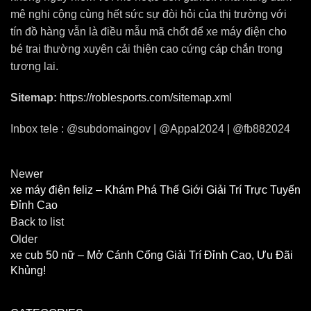
mê nghi cộng cùng hết sức sự đòi hỏi của thị trường với
tín đồ hàng vẫn là điều mẫu mã chốt để xe máy điện cho
bé trai thường xuyên cải thiện cao cứng cáp chắn trong
tương lai.
Sitemap:
https://roblesports.com/sitemap.xml
Inbox tele : @subdomaingov | @Appal2024 | @fb882024
Newer
xe máy điện feliz – Khám Phá Thế Giới Giải Trí Trực Tuyến
Đỉnh Cao
Back to list
Older
xe cub 50 nữ – Mở Cánh Cổng Giải Trí Đỉnh Cao, Ưu Đãi
Khủng!