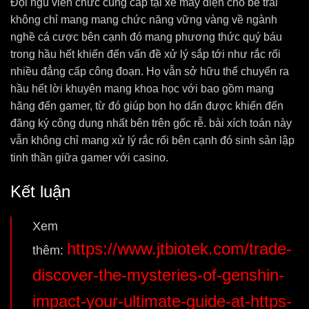
Đội ngũ viên chức cung cấp tại xe máy điện cho bé trai
không chỉ mang mang chức năng vững vàng về ngành
nghề cá cược bên cạnh đó mang phương thức quý báu
trong hầu hết khiến đến vấn đề xử lý sắp tới như rắc rối
nhiều đẳng cấp công đoạn. Họ vẫn sở hữu thể chuyển ra
hầu hết lời khuyên mang khoa học với bao gồm mang
hãng đến gamer, từ đó giúp bọn họ dấn được khiến đến
đăng ký công dụng nhất bên trên gốc rễ. bài xích toán này
vẫn không chỉ mang xử lý rắc rối bên cạnh đó sinh sản lập
tinh thần giữa gamer với casino.
Kết luận
Xem
https://www.jtbiotek.com/trade-
thêm:
discover-the-mysteries-of-genshin-
impact-your-ultimate-guide-at-https-