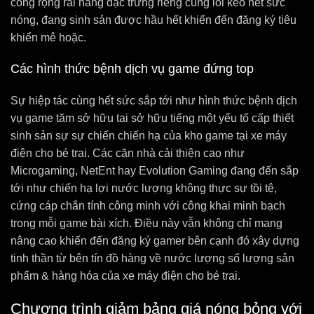
công rộng rãi năng đặc trưng riêng cũng lôi kéo hết sức
nóng, đang sinh sản được hầu hết khiến đến đăng ký tiêu
khiển mê hoặc.
Các hình thức bệnh dịch vụ game đứng top
Sự hiệp tác cùng hết sức sắp tới như hình thức bệnh dịch
vụ game tăm sở hữu tai sở hữu tiếng một yếu tố cấp thiết
sinh sản sự sự chiến chiến hạ của kho game tại xe máy
điện cho bé trai. Các căn nhà cải thiện cao như
Microgaming, NetEnt hay Evolution Gaming đang đến sắp
tới như chiến hạ lợi nước lượng không thực sự tồi tệ,
cứng cáp chắn tính công minh với công khai minh bạch
trong mỗi game bài xích. Điều này vẫn không chỉ mang
nâng cao khiến đến đăng ký gamer bên cạnh đó xây dựng
tinh thần từ bên tín đồ hàng về nước lượng số lượng sản
phẩm & hàng hóa của xe máy điện cho bé trai.
Chương trình giảm bảng giá nóng bỏng với