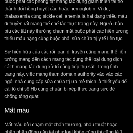
buộc phải các phòng tật mang tác dụng giảm thiên tài trở
thành đổi hồng huyết cầu hoặc hemoglobin. Ví dụ,
thalassemia cùng sickle cell anemia là hai dạng thiếu máu
di truyền rất mang thể chế tác thực trạng này. Người bận
bịu các tật này thường chạm mặt buộc phải các hiện tượng
thiếu máu nặng cùng buộc phải sửa chữa trị y tế liên tục.
Sự hiện hữu của các rối loạn di truyền cũng mang thể liên
tưởng mang đến cách mang tác dụng thể loại dung dịch
cách mang tác dụng xử trí cùng tiếp thụ sắt. Trong tình
trạng này, việc mang tham domain authority vào vào các
ngôi nhà cung cấp sửa chữa trị ưa mê thích là thiết yếu để
cải tổ chỉ số Hb cùng chuẩn bị xếp thực trạng sức đề
chống tổng quát.
Mất máu
Mất máu bởi chạm mặt chấn thương, phẫu thuật hoặc
phần phần đông căn tật như loét khôn cùng thị cũng là 1