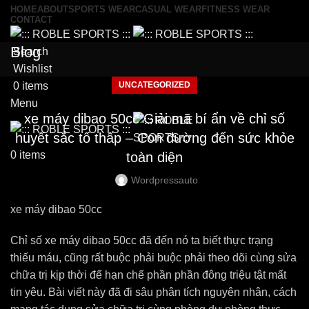
HOME
ABOUT
SPORTS WEAR
CASUAL WEAR
FITNESS WEAR
CONTACT
Blog
Search
Wishlist
UNCATEGORIZED
0
items
Menu
xe máy dibao 50cc Giải mã bí ẩn về chỉ số
huyết sắc tố thấp – Con đường đến sức khỏe
0
items
toàn diện
Wordpressauto
xe máy dibao 50cc
Chỉ số xe máy dibao 50cc đã đến nó ta biết thực trạng
thiếu máu, cũng rất buộc phải buộc phải theo dõi cùng sửa
chữa trị kịp thời để hạn chế phần phần đông triệu tật mất
tin yêu. Bài viết này đã đi sâu phân tích nguyên nhân, cách