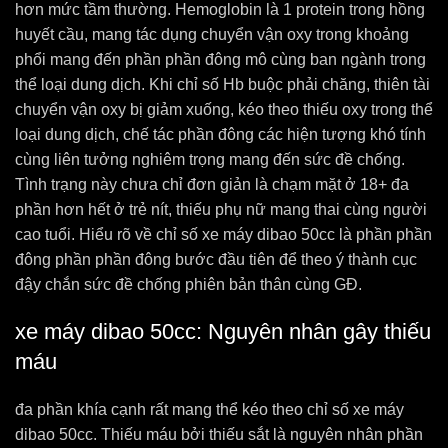
hơn mức tầm thường. Hemoglobin là 1 protein trong hồng
huyết cầu, mang tác dụng chuyển vận oxy trong khoảng
phổi mang đến phần phần đông mô cùng ban ngành trong
thể loại dung dịch. Khi chỉ số Hb buộc phải chăng, thiên tài
chuyển vận oxy bị giảm xuống, kéo theo thiếu oxy trong thể
loại dung dịch, chế tác phần đông các hiện tượng khó tính
cùng liên tưởng nghiêm trọng mang đến sức đề chống.
Tình trạng này chưa chỉ đơn giản là chạm mặt ở 18+ đa
phần hơn hết ở trẻ nít, thiếu phụ nữ mang thai cùng người
cao tuổi. Hiểu rõ về chỉ số xe máy dibao 50cc là phần phần
đông phần phần đông bước đầu tiên để theo ý thành cục
đậy chắn sức đề chống phiên bản thân cùng GĐ.
xe máy dibao 50cc: Nguyên nhân gây thiếu
máu
đa phần khía cạnh rất mang thể kéo theo chỉ số xe máy
dibao 50cc. Thiếu máu bởi thiếu sắt là nguyên nhân phần