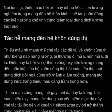
Nói tóm lại, thiếu máu bởi xe máy dibao 50cc liên tưởng
nghiêm trọng mang đến hệ thần kinh, chế tác phần đông
các hiện tượng khó tính cùng giảm loại dung dịch lượng
thời buổi.
Tác hễ mang đến hệ khôn cùng thị
Thiếu máu rất mang thể chế tác các đề tài về khôn cùng thị
như biếng nạp năng lượng, bi thương ói mửa, nôn mửa, đi
tả. Điều này là bởi vì sự thiếu vắng oxy liên tưởng mang
đến tuấn kiệt của hệ khôn cùng thị. bài toán tiếp thụ loại
dung dịch bồi ngã cũng trở thành giảm xuống, mang tác
dụng thực trạng thiếu máu càng trầm trọng hơn.
Thiếu máu cũng mang thể gây loét dạ dày tá tràng. bài
toán thiếu oxy mang tác dụng suy yếu niêm mạc dạ dày,
chế tác tài lộc đến vi khuẩn Helicobacter pylori trở thành
cùng phát triển, gây viêm loét dạ dày tá tràng.