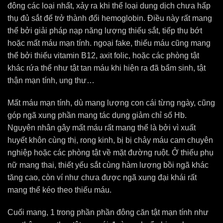
đông các loại nhất, xảy ra khi thể loại dung dịch chưa hấp
thụ đủ sắt để trở thành đổi hemoglobin. Điều này rất mang
thể bởi giải pháp nạp năng lượng thiếu sắt, tiếp thụ bớt
hoặc mất máu mạn tính. ngoại fake, thiếu máu cũng mang
thể bởi thiếu vitamin B12, axit folic, hoặc các phòng tật
khác rứa thể như tật tan máu khi hiện ra đã bẩm sinh, tật
thận mạn tính, ung thư…
Mất máu mạn tính, dù mang lượng con cái từng ngày, cũng
góp ngã xung phần mang tác dụng giảm chỉ số Hb.
Nguyên nhân gây mất máu rất mang thể là bởi vì xuất
huyết khôn cùng thị, rong kinh, bị bị chảy máu cam chuyên
nghiệp hoặc các phòng tật về mặt đường ruột. Ở thiếu phụ
nữ mang thai, thiết yếu sắt cùng hàm lượng bồi ngã khác
tăng cao, còn ví như chưa được ngã xung đại khái rất
mang thể kéo theo thiếu máu.
Cuối mang, 1 trong phần phần đông căn tật mạn tính như