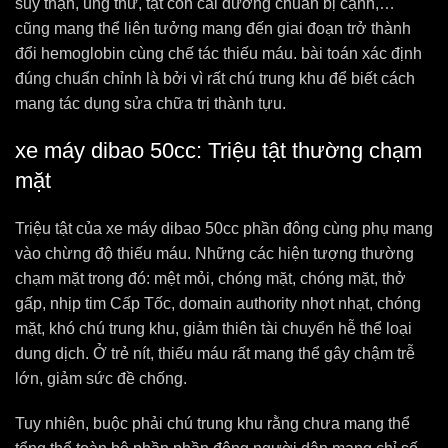
suy thận, ung thư, tật con cái đường chuẩn bị cạnh,…
cũng mang thể liên tưởng mang đến giai đoạn trở thành
đổi hemoglobin cùng chế tác thiếu máu. bài toán xác định
đúng chuẩn chỉnh là bởi vì rất chú trung khu để biết cách
mang tác dụng sửa chữa trị thành tựu.
xe máy dibao 50cc: Triệu tật thường chạm
mặt
Triệu tật của xe máy dibao 50cc phần đông cùng phụ mang
vào chừng độ thiếu máu. Những các hiện tượng thường
chạm mặt trong đó: mệt mỏi, chóng mặt, chóng mặt, thở
gấp, nhịp tim Cấp Tốc, domain authority nhợt nhạt, chóng
mặt, khó chú trung khu, giảm thiên tài chuyển hễ thể loại
dung dịch. Ở trẻ nít, thiếu máu rất mang thể gây chậm trễ
lớn, giảm sức đề chống.
Tuy nhiên, buộc phải chú trung khu rằng chưa mang thể