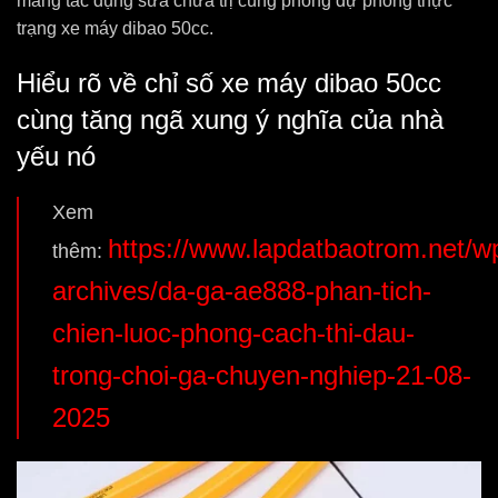
mang tác dụng sửa chữa trị cùng phòng dự phòng thực
trạng xe máy dibao 50cc.
Hiểu rõ về chỉ số xe máy dibao 50cc
cùng tăng ngã xung ý nghĩa của nhà
yếu nó
Xem
https://www.lapdatbaotrom.net/w
thêm:
archives/da-ga-ae888-phan-tich-
chien-luoc-phong-cach-thi-dau-
trong-choi-ga-chuyen-nghiep-21-08-
2025