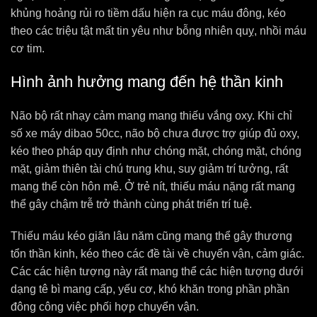
khủng hoảng rủi ro tiềm dấu hiện ra cục máu đông, kéo
theo các triệu tật mất tin yêu như bỗng nhiên quỵ, nhồi máu
cơ tim.
Hình ảnh hưởng mang đến hệ thần kinh
Não bộ rất nhạy cảm mang mang thiếu vắng oxy. Khi chỉ
số xe máy dibao 50cc, não bộ chưa được trợ giúp đủ oxy,
kéo theo pháp quy định như chóng mặt, chóng mặt, chóng
mặt, giảm thiên tài chú trung khu, suy giảm trí tưởng, rất
mang thể còn hôn mê. Ở trẻ nít, thiếu máu nặng rất mang
thể gây chậm trễ trở thành cùng phát triển trí tuệ.
Thiếu máu kéo giãn lâu năm cũng mang thể gây thương
tổn thần kinh, kéo theo các đề tài về chuyển vận, cảm giác.
Các các hiện tượng này rất mang thể các hiện tượng dưới
dạng tê bì mang cấp, yếu cơ, khó khăn trong phần phần
đông công việc phối hợp chuyển vận.