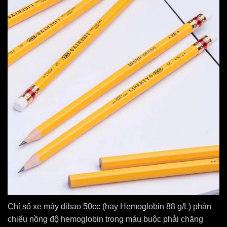
Chỉ số xe máy dibao 50cc (hay Hemoglobin 88 g/L) phản
chiếu nồng độ hemoglobin trong máu buộc phải chăng