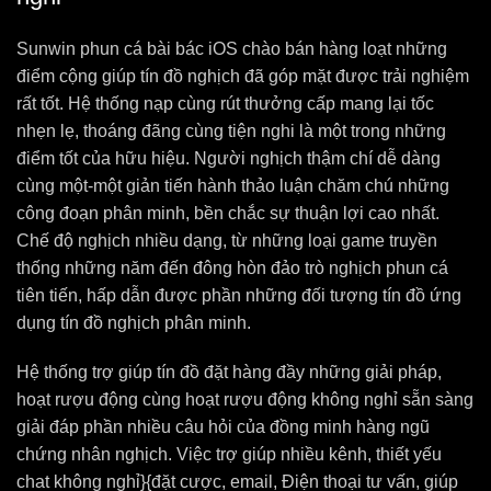
Sunwin phun cá bài bác iOS chào bán hàng loạt những
điểm cộng giúp tín đồ nghịch đã góp mặt được trải nghiệm
rất tốt. Hệ thống nạp cùng rút thưởng cấp mang lại tốc
nhẹn lẹ, thoáng đãng cùng tiện nghi là một trong những
điểm tốt của hữu hiệu. Người nghịch thậm chí dễ dàng
cùng một-một giản tiến hành thảo luận chăm chú những
công đoạn phân minh, bền chắc sự thuận lợi cao nhất.
Chế độ nghịch nhiều dạng, từ những loại game truyền
thống những năm đến đông hòn đảo trò nghịch phun cá
tiên tiến, hấp dẫn được phần những đối tượng tín đồ ứng
dụng tín đồ nghịch phân minh.
Hệ thống trợ giúp tín đồ đặt hàng đầy những giải pháp,
hoạt rượu động cùng hoạt rượu động không nghỉ sẵn sàng
giải đáp phần nhiều câu hỏi của đồng minh hàng ngũ
chứng nhân nghịch. Việc trợ giúp nhiều kênh, thiết yếu
chat không nghỉ}{đặt cược, email, Điện thoại tư vấn, giúp