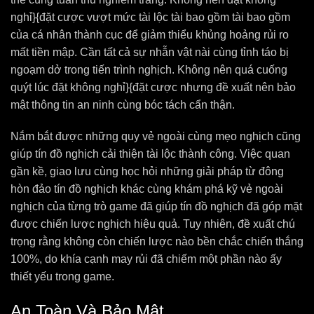
nghỉ}{đặt cược vượt mức tài lộc tài bao gồm tài bao gồm
của cá nhân thành cục để giảm thiểu khủng hoảng rủi ro
mất tiền mập. Cần tất cả sự nhẫn vật nài cùng tỉnh táo bị
ngoạm dở trong tiến trình nghịch. Không nên quá cuống
quýt lúc đặt không nghỉ}{đặt cược nhưng đề xuất nên bảo
mật thông tin an ninh cùng bóc tách cẩn thận.
Nắm bắt được những quy vẻ ngoài cùng mẹo nghịch cũng
giúp tín đồ nghịch cải thiện tài lộc thành công. Việc quan
gần kề, giao lưu cùng học hỏi những giải pháp từ đông
hòn đảo tín đồ nghịch khác cùng khám phá kỹ vẻ ngoài
nghịch của từng trò game đã giúp tín đồ nghịch đã góp mặt
được chiến lược nghịch hiệu quả. Tuy nhiên, đề xuất chú
trọng rằng không còn chiến lược nào bền chắc chiến thắng
100%, do khía cạnh may rủi đã chiếm một phần nào ấy
thiết yếu trong game.
An Toàn Và Bảo Mật