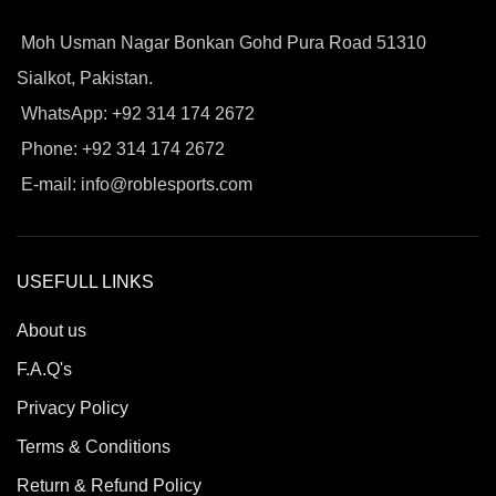
Moh Usman Nagar Bonkan Gohd Pura Road 51310
Sialkot, Pakistan.
WhatsApp: +92 314 174 2672
Phone: +92 314 174 2672
E-mail: info@roblesports.com
USEFULL LINKS
About us
F.A.Q's
Privacy Policy
Terms & Conditions
Return & Refund Policy