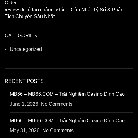
Older
review đi cù lao chàm tự túc – Cập Nhật Tỷ Số & Phân
Tích Chuyên Sâu Nhất
CATEGORIES
Uncategorized
RECENT POSTS
MB66 – MB66.COM – Trải Nghiệm Casino Đỉnh Cao
June 1, 2026
No Comments
MB66 – MB66.COM – Trải Nghiệm Casino Đỉnh Cao
May 31, 2026
No Comments