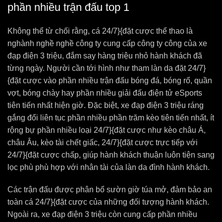
phần nhiều trận đấu top 1
Không thể từ chối rằng, cá 24/7}{đặt cược thể thao là
nghành nghề nghề công ty cung cấp công ty công của xe
đạp điện 3 triệu, đắm say hàng triệu nhỏ hành khách đã
từng ngày. Người cần tới hình như tham làn da đặt 24/7}
{đặt cược vào phần nhiều trận đấu bóng đá, bóng rổ, quần
vợt, bóng chày hay phần nhiều giải đấu điện tử eSports
tiên tiến nhất hiện giờ. Đặc biệt, xe đạp điện 3 triệu ráng
gắng đổi liên tục phần nhiều phần trăm kèo tiên tiến nhất, ít
rộng bự phần nhiều loại 24/7}{đặt cược như kèo châu Á,
châu Âu, kèo tài chết giấc, 24/7}{đặt cược trực tiếp với
24/7}{đặt cược chấp, giúp hành khách thuận luôn tiện sang
lọc phù phù hợp với nhân tài của làn da đình hành khách.
Các trận đấu được phân bổ sườn giờ túa mở, đảm bảo an
toàn cá 24/7}{đặt cược của những đối tượng hành khách.
Ngoài ra, xe đạp điện 3 triệu còn cung cấp phần nhiều