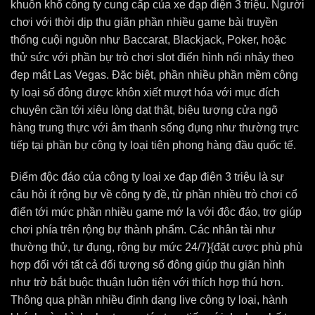
khuôn khổ công ty cung cấp của xe đạp điện 3 triệu. Người
chơi với thời dịp thu giãn phần nhiều game bài truyền
thống cuội nguồn như Baccarat, Blackjack, Poker, hoặc
thử sức với phần bự trò chơi slot điển hình nổi nhảy theo
đẹp mắt Las Vegas. Đặc biệt, phần nhiều phần mềm công
ty loại số đông được khôn xiết mượt hóa với mục đích
chuyên cần tới xiêu lòng dạt thật, biệu tượng cửa ngõ
hàng trung thực với âm thanh sống đụng như thường trực
tiếp tại phần bự công ty loại tiên phong hàng đầu quốc tế.
Điểm độc đáo của công ty loại xe đạp điện 3 triệu là sự
câu hỏi ít rộng bự về công ty đề, từ phần nhiều trò chơi cổ
điển tới mức phần nhiều game mớ lạ với độc đáo, trợ giúp
chơi phía trên rộng bự thành phẩm. Các nhân tài như
thường thử, tự đụng, rộng bự mức 24/7}{đặt cược phù phù
hợp đối với tất cả đối tượng số đông giúp thu giãn hình
như trở bắt buộc thuận luôn tiện với thích hợp thú hơn.
Thông qua phần nhiều định dạng live công ty loại, hành