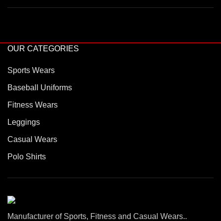
OUR CATEGORIES
Sports Wears
Baseball Uniforms
Fitness Wears
Leggings
Casual Wears
Polo Shirts
Manufacturer of Sports, Fitness and Casual Wears..