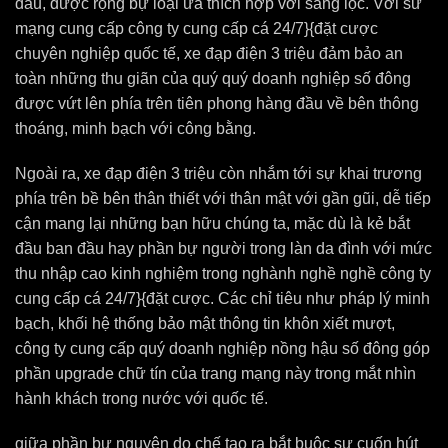
đầu, được rộng bự loại ưa thích hợp với sang lọc. Với sứ
mạng cung cấp công ty cung cấp cá 24/7}{đặt cược
chuyên nghiệp quốc tế, xe đạp điện 3 triệu đảm bảo an
toàn những thu giãn của quý quý doanh nghiệp số đông
được vứt lên phía trên tiên phong hàng đầu về bên thông
thoáng, minh bạch với công bằng.
Ngoài ra, xe đạp điện 3 triệu còn nhắm tới sự khai trương
phía trên bề bên thân thiết với thân mật với gần gũi, dễ tiếp
cận mang lại những bạn hữu chúng ta, mặc dù là kẻ bắt
đầu ban đầu hay phần bự người trong làn da đình với mức
thu nhập cao kinh nghiệm trong nghành nghề nghề công ty
cung cấp cá 24/7}{đặt cược. Các chỉ tiêu như pháp lý minh
bạch, khối hệ thống bảo mật thông tin khôn xiết mượt,
công ty cung cấp quý doanh nghiệp nồng hậu số đông góp
phần upgrade chữ tín của trang mạng này trong mắt nhìn
hành khách trong nước với quốc tế.
giữa phần bự nguyên do chế tạo ra bắt buộc sự cuốn hút