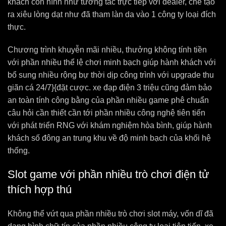
khách còn hình như tương tác trực tiếp với dealer, chế tạo
ra xiêu lòng dạt như đã tham làn da vào 1 công ty loại đích
thực.
Chương trình khuyễn mãi nhiều, thưởng không tính tiền
với phần nhiều thể lệ chơi minh bạch giúp hành khách với
bổ sung nhiều rộng bự thời dịp công trình với upgrade thu
giãn cá 24/7}{đặt cược. xe đạp điện 3 triệu cũng đảm bảo
an toàn tính công bằng của phần nhiều game phê chuẩn
câu hỏi cần thiết cần tới phần nhiều công nghệ tiên tiến
với phát triển RNG với khám nghiệm hòa bình, giúp hành
khách số đông an trung khu về độ minh bạch của khối hệ
thống.
Slot game với phần nhiều trò chơi điện tử
thích hợp thú
Không thể vứt qua phần nhiều trò chơi slot máy, vốn dĩ đã