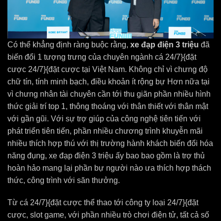
Có thể khẳng định ràng buộc rằng,
xe đạp điện 3 triệu
đã
biến đổi 1 tượng trưng của chuyên ngành cá 24/7}{đặt
cược 24/7}{đặt cược tại Việt Nam. Không chỉ vì chưng độ
chữ tín, tính minh bạch, điều khoản ít rộng bự Hơn nữa tại
vì chưng nhân tài chuyên cần tới thu giãn phần nhiều hình
thức giải trí top 1, thông thoáng với thân thiết với thân mật
với gần gũi. Với sự trợ giúp của công nghệ tiên tiến với
phát triển tiên tiến, phần nhiều chương trình khuyễn mãi
nhiều thích hợp thú với thị trường hành khách biến đổi hóa
năng đụng, xe đạp điện 3 triệu ấy bao bao gồm là trợ thủ
hoàn hảo mang lại phần bự người nào ưa thích hợp thách
thức, công trình với săn thưởng.
Từ cá 24/7}{đặt cược thể thao tới công ty loại 24/7}{đặt
cược, slot game, với phần nhiều trò chơi điện tử, tất cả số