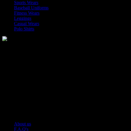
Sports Wears
Baseball Uniforms
Fitness Wears
Leggings
Casual Wears
Polo Shirts
Manufacturer of Sports, Fitness and Casual Wears..
Moh Usman Nagar Bonkan Gohd Pura Road 51310 Sialkot,
Pakistan.
WhatsApp: +92 314 174 2672
Phone: +92 314 174 2672
E-mail: info@roblesports.com
USEFULL LINKS
About us
F.A.Q's