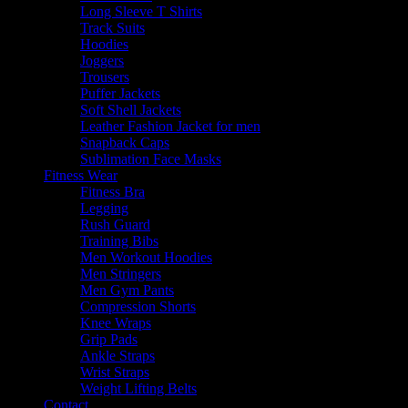
Long Sleeve T Shirts
Track Suits
Hoodies
Joggers
Trousers
Puffer Jackets
Soft Shell Jackets
Leather Fashion Jacket for men
Snapback Caps
Sublimation Face Masks
Fitness Wear
Fitness Bra
Legging
Rush Guard
Training Bibs
Men Workout Hoodies
Men Stringers
Men Gym Pants
Compression Shorts
Knee Wraps
Grip Pads
Ankle Straps
Wrist Straps
Weight Lifting Belts
Contact