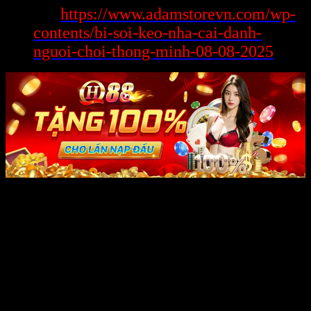
https://www.adamstorevn.com/wp-
thêm:
contents/bi-soi-keo-nha-cai-danh-
nguoi-choi-thong-minh-08-08-2025
xe cub 81
không riêng gì nhất thời chấm dứt ở nơi thời điểm này mà
luôn hướng về mục đích mục đích phát triển Chắn chắn chắn với
vươn xa ngoại giả trong khoảng thời điểm nhiều năm. Để đạt được
điển hình này,
xe cub 81
từng với đang triển khai diện tích lớn chiến
lược phát triển phân minh, mục đích sở hữu lại lời yêu cầu càng
ngày càng cao của domain authority đình bạn cũng tương tự định
hướng phát triển của toàn cầu game online.
Đầu Tư Công Nghệ Và Cải Tiến Dịch Vụ