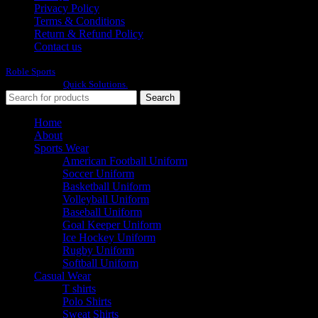
Privacy Policy
Terms & Conditions
Return & Refund Policy
Contact us
Roble Sports
2023/24 All Rights Reserved.
Developed By
Quick Solutions.
Search
Home
About
Sports Wear
American Football Uniform
Soccer Uniform
Basketball Uniform
Volleyball Uniform
Baseball Uniform
Goal Keeper Uniform
Ice Hockey Uniform
Rugby Uniform
Softball Uniform
Casual Wear
T shirts
Polo Shirts
Sweat Shirts