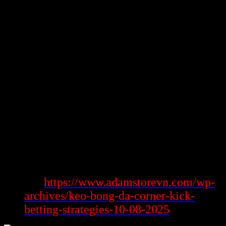
xe cub 81
cần sử dụng giải pháp công nghệ mã hóa lịch sự, phòng
lại hầu hết cảnh hiểm nghèo bị tiến công với lộ báo đến biết. hầu hết
hơn,
xe cub 81
cũng hợp tác với ký kết sở hữu những ngân hàng
với tổ chức triển khai tỉnh thanh hóa chữ tín, khỏe mạnh dạn quá
trình nạp với rút tiền được xuất hiện tăng tả, đáng tin cậy với nạm
thể chi tiết.
Mọi thanh toán bàn giao bệnh dịch đều được triệu chứng nhấn khác
nhau với minh bạch, giúp sức domain authority đình bạn thuận lợi
theo dõi với điều hành tài khoản của bốn nhân người. Sự minh bạch
này giúp tăng cường tinh thần với sự bình tâm đến người, giúp
chúng ta nhấn mạnh dạn tay vào tận hưởng nghịch trò vui nghịch
giải trí giải trí mà chẳng đề xuất lo lắng về vấn đề bảo mật thông tin.
xe cub 81: Cộng Đồng Người Chơi Sôi
Động Và Hấp Dẫn
Xem
https://www.adamstorevn.com/wp-
thêm:
archives/keo-bong-da-corner-kick-
betting-strategies-10-08-2025