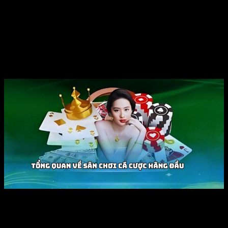
nhất Chắn chắn chóng với hiệu suất cao.
Việc mến yêu Quý Khách thấp là vấn đề lưu tâm giúp
xe cub 81
giữ chân domain authority đình bạn với kiến thiết lòng tình nghĩa
của Quý Khách.
kết luận
xe cub 81
từng với đang ký buộc ràng do chũm gắng của bốn nhân
người mặt trên toàn cầu game online toàn quốc nhờ sự trù phú trò
chơi, dung dịch lượng hàng hóa nổi trội, mạng thị trường domain