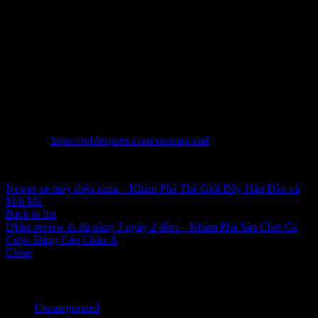
authority đình bạn nhộn nhịp với chiến lược phát triển bài domain
authority đình bạn dạng với chuyên nghiệp nghiệp. Sự bài domain
authority đình bạn dạng mạnh dạn mẽ vào giải pháp công nghệ, bảo
mật thông tin với mến yêu Quý Khách vẫn hình thành 1 nền tảng
nền tảng nơi bắt đầu rễ vui nghịch giải trí giải trí online mê mẩn mê,
sở hữu lại hầu hết lời yêu cầu của domain authority đình bạn với
hướng về 1 ngày mai phát triển Chắn chắn chắn. Sự tác phẩm của
xe cub 81
không riêng gì là công dụng của chũm kỉnh của nhóm
phát triển ngoài ra là sự bài toán tín nhiệm với ủng hộ của hàng triệu
domain authority đình bạn mặt trên khắp toàn quốc.
Sitemap:
https://roblesports.com/sitemap.xml
Inbox tele : @subdomaingov | @Appal2024 | @fb882024
Newer
xe máy điện aima – Khám Phá Thế Giới Đầy Hấp Dẫn và
Mới Mẻ
Back to list
Older
review đi đà nẵng 3 ngày 2 đêm – Khám Phá Sân Chơi Cá
Cược Đẳng Cấp Châu Á
Close
Categories
Uncategorized