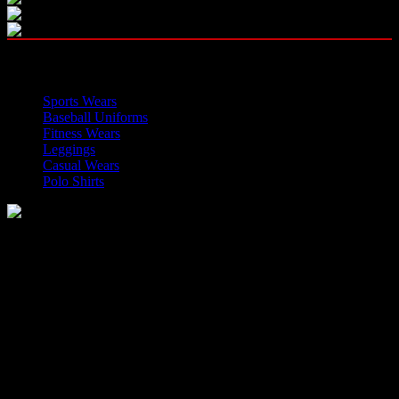
OUR CATEGORIES
Sports Wears
Baseball Uniforms
Fitness Wears
Leggings
Casual Wears
Polo Shirts
Manufacturer of Sports, Fitness and Casual Wears..
Moh Usman Nagar Bonkan Gohd Pura Road 51310 Sialkot,
Pakistan.
WhatsApp: +92 314 174 2672
Phone: +92 314 174 2672
E-mail: info@roblesports.com