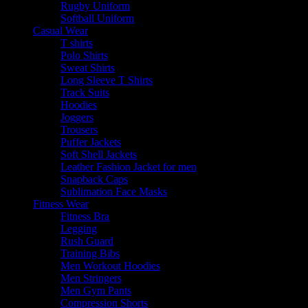
Rugby Uniform
Softball Uniform
Casual Wear
T shirts
Polo Shirts
Sweat Shirts
Long Sleeve T Shirts
Track Suits
Hoodies
Joggers
Trousers
Puffer Jackets
Soft Shell Jackets
Leather Fashion Jacket for men
Snapback Caps
Sublimation Face Masks
Fitness Wear
Fitness Bra
Legging
Rush Guard
Training Bibs
Men Workout Hoodies
Men Stringers
Men Gym Pants
Compression Shorts