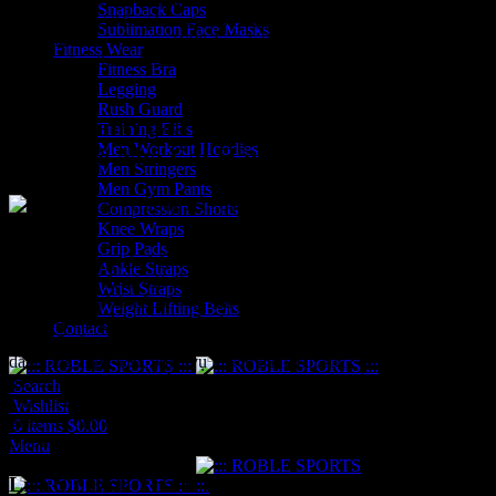
hạn hẹp tín đồ nghịch cá trực tuyến trực tuyến đường. Bài viết này
Snapback Caps
siêng sử dụng thông báo yếu tố cũng như vấp ngã ích về kiểu dáng
Sublimation Face Masks
cách thức truy vấn vấn W88 1 cách thức thuận luôn tiện, cộng cùng
Fitness Wear
siêu câu hỏi thẩm định cũng như đánh báo giá độ đậy chở an toàn
Fitness Bra
của sòng bạc này.
Legging
Rush Guard
W88: Đánh Giá Chi Tiết cũng như Tổng
Training Bibs
Men Workout Hoodies
Quan Về Nhà Cái Hàng Đầu
Men Stringers
Men Gym Pants
Compression Shorts
Knee Wraps
Grip Pads
W88 là 1 trong hầu hết trong hầu hết mỗi sòng bạc trực tuyến
Ankle Straps
đường bậc nhất tại trái đất Việt Nam cũng như châu Á, siêng sử
Wrist Straps
dụng phong phú một số loại sản phẩm cá trực tuyến trong khoảng
Weight Lifting Belts
thể thao, sòng bạc trực tuyến đường đến một số Game slot cũng như
Contact
xổ số. Sự hot của W88 đến trong khoảng vẻ phía phía quanh đấy
dấn hãng apple tợn, phục vụ khách hàng coi sóc cũng như quánh
biệt là mật độ trực tuyến cạnh tranh tuyên chiến đối đầu. Tuy nhiên,
Search
câu hỏi truy vấn vấn vào W88 thỉnh thoảng chạm mặt dành hết thời
Wishlist
gian vày tình trạng chặn link trong khoảng một số căn nhà mạng
0
items
$
0.00
mobile Việt Nam.
Menu
Lịch Sử Hình Thành cũng như Phát Triển của W88