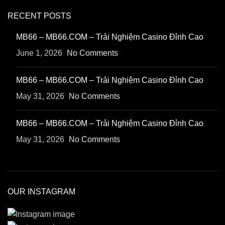
RECENT POSTS
MB66 – MB66.COM – Trải Nghiệm Casino Đỉnh Cao
June 1, 2026
No Comments
MB66 – MB66.COM – Trải Nghiệm Casino Đỉnh Cao
May 31, 2026
No Comments
MB66 – MB66.COM – Trải Nghiệm Casino Đỉnh Cao
May 31, 2026
No Comments
OUR INSTAGRAM