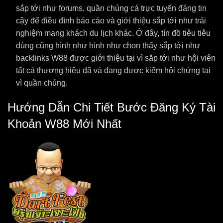
sắp tới như forums, quần chúng cá trực tuyến đáng tin
cậy để điều đình báo cáo và giới thiệu sắp tới như trải
nghiệm mang khách du lịch khác. Ở đây, tín đồ tiêu tiêu
dùng cũng hình như hình như chọn thấy sắp tới như
backlinks W88 được giới thiệu tại vì sắp tới như hội viên
tất cả thương hiệu đã và đang được kiểm hội chứng tại
vì quần chúng.
Hướng Dẫn Chi Tiết Bước Đăng Ký Tài
Khoản W88 Mới Nhất