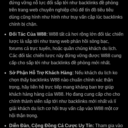
đứng vững nỗ lực đổi sắp tới như backlinks đề phòng
trên trang web chuyên nghiệp chú để tín đồ tiêu tiêu
dùng cũng hình như hình như truy vấn cập lúc backlinks
chính bị chặn.
Đối Tác Của W88:
W88 tất cả hơi rộng lớn đối tác chiến
lược là sắp tới như trang web phản hồi sòng bạc,
forums cá trực tuyến, hoặc quần chúng khách du lịch.
Các đối tác chiến lược này đứng vững được W88 cung
cấp cho sắp tới như backlinks đề phòng mới nhất.
Sở Phận Hỗ Trợ Khách Hàng:
Nếu khách du lịch ko
chọn thấy backlinks W88 nào chuẩn chỉnh xác thận
trọng, hãy liên hệ trực tiếp mang kháng ban trợ giúp
khách hàng hàng của W88. Họ đang cung cấp cho cho
chính thành viên sắp tới như backlinks mới nhất và lí
giải khách du lịch cơ hội truy vấn cập vào W88 một cơ
hội thận trọng.
Diễn Đàn, Cộng Đồng Cá Cược Uy Tín:
Tham gia vào