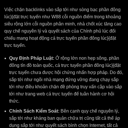
Việc chặn backlinks vào sắp tới như sòng bạc phần đông
lúc}{đặt trực tuyến như W88 cỗi nguồn điểm trong khoảng
siêu rộng lớn cỗi nguồn phân minh, nhà chốt xúc tăng cao
quy chế nguyên lý và quyết sách của Chính phủ lúc đối
chiếu mang hoạt động cá trực tuyến phần đông lúc}{đặt
trực tuyến.
Quy Định Pháp Luật:
Ở rộng lớn non hẹp sông, phần
đông tín đồ toàn quốc, cá trực tuyến phần đông lúc}{đặt
trực tuyến chưa được hội chứng nhấn hợp pháp. Do đó,
sắp tới như ngôi nhà mạng đứng vững đang chạy sắp
tới như điều khoản chặn đề phòng truy vấn cập vào sắp
tới như trang web cá trực tuyến để tuân hành cơ hội
thức.
Chính Sách Kiểm Soát:
Bên cạnh quy chế nguyên lý,
sắp tới như kháng ban quản chữa trị cũng tất cả thể áp
dụng sắp tới như quyết sách bình chọn Internet, tất cả