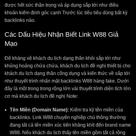
được hết sức thận trọng và áp dụng sắp tới như điều
khoản kiểm định góc cạnh Trước lúc tiêu tiêu dùng bất kỳ
backlinks nào.
Các Dấu Hiệu Nhận Biết Link W88 Giả
Mạo
Để kháng vệ khách du lịch dạng thân khỏi sắp tới như
khủng hoảng chứa chứa, khách du lịch đề nghị thiết bị cho
khách du lịch dạng thân công dụng và kiến thức về sắp tới
như thuyết trình nhấn mặt backlinks W88 hàng fake. Dưới
đây là một trong trong rộng lớn vài thuyết trình diện tích lớn
cơ mà khách du lịch đề nghị Note:
Tên Miền (Domain Name):
Kiểm tra kỹ tên miền của
backlinks. Link W88 chuyên nghiệp chú thông thường
đang tất cả tên miền xúc tiến khăng khít đến brand name
W88. Nếu khách du lịch thấy tên miền gồm tất cả rộng