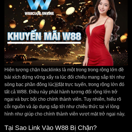
Hiện tượng chặn backlinks là một trong trong rộng lớn đề
bài xích đứng vững xẩy ra lúc đối chiếu mang sắp tới như
sòng bạc phần đông lúc}{đặt trực tuyến, trong rộng lớn đó
tất cả W88. Điều này phát hành tương đối rộng lớn trở
ngại và bực bội cho chính thành viên. Tuy nhiên, hiểu rõ
cỗi nguồn và áp dụng sắp tới như chiêu thức tại vì lòng
hình như giúp cho chính thành viên vượt mặt trở ngại này.
Tại Sao Link Vào W88 Bị Chặn?