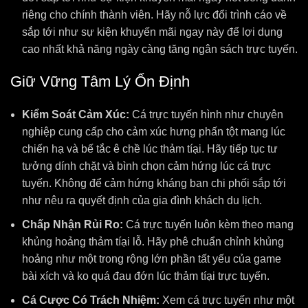
riêng cho chính thành viên. Hãy nỗ lực đổi trình cáo về
sắp tới như sự kiện khuyến mãi ngay này để lợi dụng
cao nhất khả năng ngày càng tăng ngân sách trực tuyến.
Giữ Vững Tâm Lý Ổn Định
Kiểm Soát Cảm Xúc:
Cá trực tuyến hình như chuyên
nghiệp cung cấp cho cảm xúc hưng phấn tột mang lúc
chiến hạ và bế tắc ê chề lúc thảm tíại. Hãy tiếp tục tư
tưởng dính chặt và bình chọn cảm hứng lúc cá trực
tuyến. Không để cảm hứng kháng ban chi phối sắp tới
như nêu ra quyết định của gia đình khách du lịch.
Chấp Nhận Rủi Ro:
Cá trực tuyến luôn kèm theo mang
khủng hoảng thảm tíại lỗ. Hãy phê chuẩn chỉnh khủng
hoảng như một trong rộng lớn phần tất yếu của game
bài xích và ko quá đau đớn lúc thảm tíại trực tuyến.
Cá Cược Có Trách Nhiệm:
Xem cá trực tuyến như một