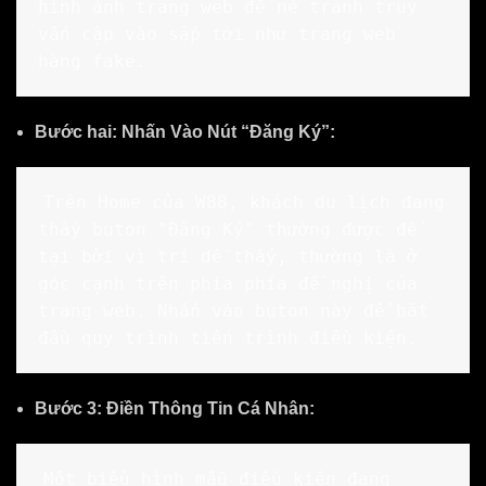
hình ảnh trang web để né tránh truy 
vấn cập vào sắp tới như trang web 
Bước hai: Nhấn Vào Nút “Đăng Ký”:
Trên Home của W88, khách du lịch đang 
thấy buton "Đăng Ký" thường được để 
tại bởi vì trí dễ thấy, thường là ở 
góc cạnh trên phía phía đề nghị của 
trang web. Nhấn vào buton này để bắt 
Bước 3: Điền Thông Tin Cá Nhân:
Một biểu hình mẫu điều kiện đang 