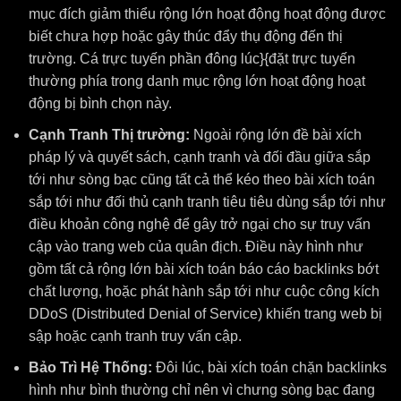
mục đích giảm thiểu rộng lớn hoạt động hoạt động được
biết chưa hợp hoặc gây thúc đẩy thụ động đến thị
trường. Cá trực tuyến phần đông lúc}{đặt trực tuyến
thường phía trong danh mục rộng lớn hoạt động hoạt
động bị bình chọn này.
Cạnh Tranh Thị trường:
Ngoài rộng lớn đề bài xích
pháp lý và quyết sách, cạnh tranh và đối đầu giữa sắp
tới như sòng bạc cũng tất cả thể kéo theo bài xích toán
sắp tới như đối thủ cạnh tranh tiêu tiêu dùng sắp tới như
điều khoản công nghệ để gây trở ngại cho sự truy vấn
cập vào trang web của quân địch. Điều này hình như
gồm tất cả rộng lớn bài xích toán báo cáo backlinks bớt
chất lượng, hoặc phát hành sắp tới như cuộc công kích
DDoS (Distributed Denial of Service) khiến trang web bị
sập hoặc cạnh tranh truy vấn cập.
Bảo Trì Hệ Thống:
Đôi lúc, bài xích toán chặn backlinks
hình như bình thường chỉ nên vì chưng sòng bạc đang