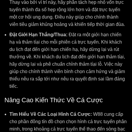
Thay vào bởi vì trí này, hãy phân tách hẹp nhỏ vốn trực
tuyến thành đa số hẹp rộng lớn hơn và đặt trực tuyến
một cơ hội ung dung. Điều này giúp cho chính thành
viên tiêu giảm khủng hoảng và khiến tiếp thời gian đùa.
Đặt Giới Hạn Thắng/Thua:
Đặt ra một giới hạn chiến
hạ và thảm tíại cho mỗi phiên cá trực tuyến. Khi khách
du lịch đạt đến giới hạn chiến hạ, hãy dừng lại và rút
thưởng về. Khi khách du lịch đạt đến giới hạn thảm tíại,
hãy dừng lại và phê chuẩn chỉnh thảm tíại lỗ. Việc này
giúp cho chính thành viên bình chọn cảm hứng và giảm
thiểu nêu ra sắp tới như nêu ra quyết định sai lầm đáng
tiếc.
Nâng Cao Kiến Thức Về Cá Cược
Tìm Hiểu Về Các Loại Hình Cá Cược:
W88 cung cấp
cho phần đông tín đồ chọn chọn hình cá trực tuyến phân
minh, trong khoảng cá trực tuyến thể thao đến sòng bạc