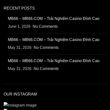
RECENT POSTS
MB66 – MB66.COM – Trải Nghiệm Casino Đỉnh Cao
June 1, 2026
No Comments
MB66 – MB66.COM – Trải Nghiệm Casino Đỉnh Cao
May 31, 2026
No Comments
MB66 – MB66.COM – Trải Nghiệm Casino Đỉnh Cao
May 31, 2026
No Comments
OUR INSTAGRAM