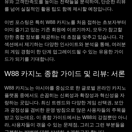
유와 고객만족도를 높이는 전략들을 분석하여, 단순한 리뷰
를 넘어 실질적인 활용 팁도 함께 제시할 예정입니다.
이번 포스팅은 특히 W88 카지노를 처음 접하는 초보자부터
이미 즐기고 있는 기존 회원에 이르기까지, 모두가 참고할
만한 종합 정보를 제공하는 데 초점을 맞추고 있습니다. 각
섹션에서 제기하는 다양한 인사이트와 분석을 통해, 여러분
의 게임 경험이 한 단계 업그레이드될 수 있는 유용한 가이
드가 되기를 기대합니다.
W88 카지노 종합 가이드 및 리뷰: 서론
W88 카지노는 아시아를 중심으로 한 글로벌 온라인 카지노
플랫폼 중에서도 손꼽히는 신뢰성과 확장성과 혁신성을 자
랑하는 곳입니다. 최신 트렌드와 다양한 게임 선택권, 보안
과 공정성을 겸비한 운영 방침으로 많은 사용자들의 주목을
받고 있는데요. 이 종합 가이드에서는 W88의 강점뿐만 아니
라, 사용자들이 겪을 수 있는 문제점, 그리고 그런 부분들을