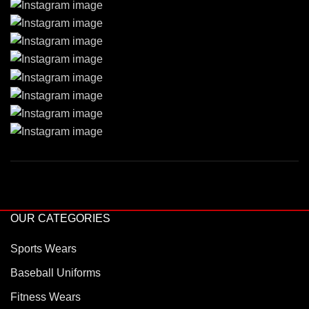
OUR CATEGORIES
Sports Wears
Baseball Uniforms
Fitness Wears