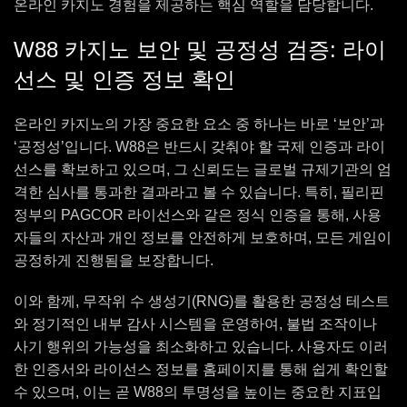
온라인 카지노 경험을 제공하는 핵심 역할을 담당합니다.
W88 카지노 보안 및 공정성 검증: 라이
선스 및 인증 정보 확인
온라인 카지노의 가장 중요한 요소 중 하나는 바로 ‘보안’과
‘공정성’입니다. W88은 반드시 갖춰야 할 국제 인증과 라이
선스를 확보하고 있으며, 그 신뢰도는 글로벌 규제기관의 엄
격한 심사를 통과한 결과라고 볼 수 있습니다. 특히, 필리핀
정부의 PAGCOR 라이선스와 같은 정식 인증을 통해, 사용
자들의 자산과 개인 정보를 안전하게 보호하며, 모든 게임이
공정하게 진행됨을 보장합니다.
이와 함께, 무작위 수 생성기(RNG)를 활용한 공정성 테스트
와 정기적인 내부 감사 시스템을 운영하여, 불법 조작이나
사기 행위의 가능성을 최소화하고 있습니다. 사용자도 이러
한 인증서와 라이선스 정보를 홈페이지를 통해 쉽게 확인할
수 있으며, 이는 곧 W88의 투명성을 높이는 중요한 지표입