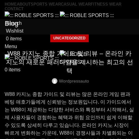
HOME
ABOUT
SPORTS WEAR
CASUAL WEAR
FITNESS WEAR
CONTACT
Blog
Search
Wishlist
UNCATEGORIZED
0
items
Menu
W88 카지노 종합 가이드 및 리뷰 – 온라인 카
지노의 새로운 패러다임을 제시하는 최고의 선
0
items
택
Wordpressauto
W88 카지노 종합 가이드 및 리뷰는 많은 온라인 게임 팬과
베팅 애호가들에게 신뢰받는 정보원입니다. 이 가이드에서
는 W88이 제공하는 다양한 서비스와 특징부터 시작해서, 실
제 사용자들이 경험하는 혜택과 위험 요인까지 쉽게 이해할
수 있도록 상세히 다루고 있습니다. 온라인 카지노 시장이
빠르게 변화하는 가운데, W88이 경쟁사들과 차별화되는 이