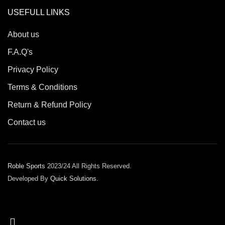
USEFULL LINKS
About us
F.A.Q's
Privacy Policy
Terms & Conditions
Return & Refund Policy
Contact us
Roble Sports
2023/24 All Rights Reserved.
Developed By
Quick Solutions.