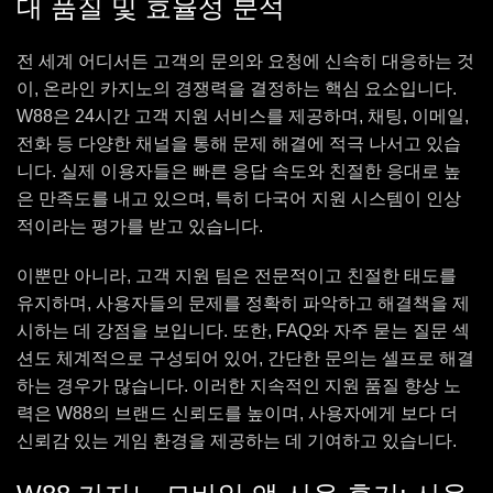
대 품질 및 효율성 분석
전 세계 어디서든 고객의 문의와 요청에 신속히 대응하는 것
이, 온라인 카지노의 경쟁력을 결정하는 핵심 요소입니다.
W88은 24시간 고객 지원 서비스를 제공하며, 채팅, 이메일,
전화 등 다양한 채널을 통해 문제 해결에 적극 나서고 있습
니다. 실제 이용자들은 빠른 응답 속도와 친절한 응대로 높
은 만족도를 내고 있으며, 특히 다국어 지원 시스템이 인상
적이라는 평가를 받고 있습니다.
이뿐만 아니라, 고객 지원 팀은 전문적이고 친절한 태도를
유지하며, 사용자들의 문제를 정확히 파악하고 해결책을 제
시하는 데 강점을 보입니다. 또한, FAQ와 자주 묻는 질문 섹
션도 체계적으로 구성되어 있어, 간단한 문의는 셀프로 해결
하는 경우가 많습니다. 이러한 지속적인 지원 품질 향상 노
력은 W88의 브랜드 신뢰도를 높이며, 사용자에게 보다 더
신뢰감 있는 게임 환경을 제공하는 데 기여하고 있습니다.