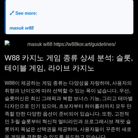
🔗 See more:
masuk w88
W88 카지노 게임 종류 상세 분석: 슬롯,
테이블 게임, 라이브 카지노
W88이 제공하는 게임 종류는 다양성을 자랑하며, 사용자의
취향과 난이도에 따라 선택할 수 있는 폭이 넓습니다. 우선,
슬롯머신은 최신 그래픽과 복합 보너스 기능, 그리고 테마별
디자인으로 인기 있으며, 초보자부터 하이롤러까지 모두 만
족할 만한 다양한 옵션이 준비되어 있습니다. 또한, 고전적
인 3-릴 슬롯부터 혁신적 멀티라인과 프로그레시브 잭팟 슬
롯까지 폭넓은 선택권을 제공하여, 사용자들이 꾸준히 새로
운 게임을 경험할 수 있도록 유도하고 있습니다.