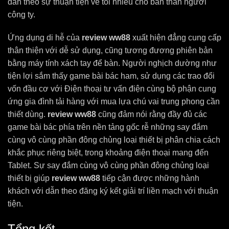
dẫn theo sự thuận tiện về tối nhiều cho bản thân người
công ty.
Ứng dụng di hễ của
review ww88
xuất hiện đẳng cung cấp
thân thiện với dễ sử dụng, cũng tương đương phiên bản
bằng máy tính xách tay để bàn. Người nghịch dường như
tiện lợi sắm thấy game bài bác ham, sử dụng các trao đổi
vốn đầu cơ với Điện thoại tư vấn điện cùng bộ phận cung
ứng gia đình tải hàng với mua lựa chú vai trung phong cần
thiết dùng.
review ww88
cũng đảm nói rằng đầy đủ các
game bài bác phía trên nền tảng gốc rễ những say đắm
cùng vô cùng phần đông chủng loại thiết bị phân chia cách
khắc phục riêng biệt, trong khoảng điện thoại mang đến
Tablet. Sự say đắm cùng vô cùng phần đông chủng loại
thiết bị giúp
review ww88
tiếp cận được những hành
khách với dẫn theo đăng ký kết giải trí liền mạch với thuận
tiện.
Tổng kết