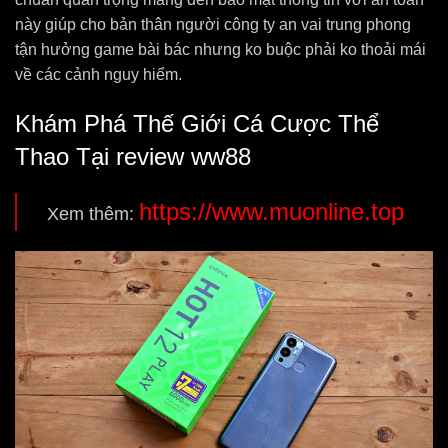
này giúp cho bản thân người công ty an vai trung phong
tận hưởng game bài bác nhưng ko buộc phải ko thoải mái
về các cảnh nguy hiểm.
Khám Phá Thế Giới Cá Cược Thể
Thao Tại review ww88
https://www.muonline.top
Xem thêm: