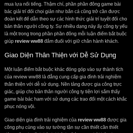
mua lựa nổi tiếng. Thậm chí, phần phần đông game bài
bác giải trí đối chọi giản như bắn cá cũng trở cần được
đoàn kết để dẫn theo sự các hình thức giải trí tuyệt đối cho
bản thân người công ty. Sự nhiều dạng này ấy công ty yếu
là một trong trong phần phần đông mỗi luận điểm bắt buộc
giúp
review ww88
đắm đuối với giữ chân hành khách.
Giao Diện Thân Thiện với Dễ Sử Dụng
Một luận điểm bắt buộc khác đóng góp vào sự thành tích
của review ww88 là đẳng cung cấp gia đình trải nghiệm
thân thiện với dễ sử dụng. Nền tảng được gia công trực
giác, giúp cho bản thân người công ty tiện lợi sắm thấy
game bài bác ham với sử dụng các trao đổi một cách khắc
phục nóng vội.
Giao diện gia đình trải nghiệm của
review ww88
được gia
công phụ cùng vào sự tường tận sự cần thiết cần thiết