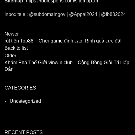
Sitemap:
https://roblesports.com/sitemap.xml
Inbox tele : @subdomaingov | @Appal2024 | @fb882024
Newer
rút tiền Top88 – Chơi game đỉnh cao, Rinh quà cực đã!
Back to list
Older
Khám Phá Thế Giới vinwin club – Cộng Đồng Giải Trí Hấp
Dẫn
CATEGORIES
Uncategorized
RECENT POSTS