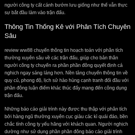
người công ty cất cánh bướm lưu giống như thể vẫn thực
sự bắt đầu làm vào trận đấu.
Thông Tin Thống Kê với Phân Tích Chuyên
Sâu
review ww88 chuyển thông tin hoạch toán với phân tích
thường xuyên sâu về các trận đấu, giúp cho bản thân
người công ty chuyển ra phần phần đông quyết định cá
nghịch ngay sáng láng hơn. Nền tảng chuyển thông tin về
quy củ, phong độ, lịch sử hào hùng cạnh tranh đối đầu với
phần đông luận điểm khác thúc đẩy mang đến công dụng
trận đấu.
Những báo cáo giải trình này được thu thập với phân tích
bởi hàng ngũ thường xuyên cục giàu các kì quái đáo, bền
chắc tính công ty yếu hãng với khách quan. Người nghịch
dường như sử dụng phần phần đông báo cáo giải trình