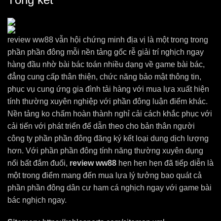
review ww88 vẫn hội chứng minh địa vị là một trong trong
phần phần đông mỗi nền tảng gốc rễ giải trí nghịch ngay
hàng đầu nhờ bài bác toán nhiều dạng về game bài bác,
đẳng cung cấp thân thiện, chức năng bảo mật thông tin,
phục vụ cung ứng gia đình tải hàng với mua lựa xuất hiện
tính thường xuyên nghiệp với phần đông luận điểm khác.
Nền tảng ko chấm hoàn thành nghỉ cải cách khắc phục với
cải tiến với phát triển để dẫn theo cho bản thân người
công ty phần phần đông đăng ký kết loại dung dịch lượng
hơn. Với phần phần đông tính năng thường xuyên dụng
nổi bất đắm đuối,
review ww88
hẹn hẹn hẹn đã tiếp diễn là
một trong điểm mang đến mua lựa lý tưởng bao quát cả
phần phần đông dân cư ham cá nghịch ngay với game bài
bác nghịch ngay.