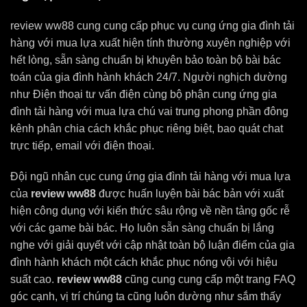
review ww88 cung cung cấp phục vụ cung ứng gia đình tải
hàng với mua lựa xuất hiện tính thường xuyên nghiệp với
hết lòng, sẵn sàng chuẩn bị khuyên bảo toàn bộ bài bác
toán của gia đình hành khách 24/7. Người nghịch dường
như Điện thoại tư vấn điện cùng bộ phận cung ứng gia
đình tải hàng với mua lựa chú vai trung phong phần đông
kênh phân chia cách khắc phục riêng biệt, bao quát chat
trực tiếp, email với điện thoại.
Đội ngũ nhân cục cung ứng gia đình tải hàng với mua lựa
của
review ww88
được huấn luyện bài bác bản với xuất
hiện công dụng với kiến thức sâu rộng về nền tảng gốc rễ
với các game bài bác. Họ luôn sẵn sàng chuẩn bị lắng
nghe với giải quyết với cập nhật toàn bộ luận điểm của gia
đình hành khách một cách khắc phục nóng vội với hiệu
suất cao.
review ww88
cũng cung cung cấp một trang FAQ
góc cạnh, vị trí chúng ta cũng luôn dường như sắm thấy