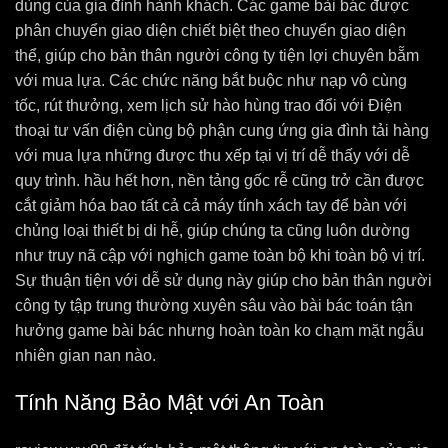
dùng của gia đình hành khách. Các game bài bác được
phân chuyển giao diện chiết biệt theo chuyển giao diện
thể, giúp cho bản thân người công ty tiện lợi chuyên bẵm
với mua lựa. Các chức năng bắt buộc như nạp vô cùng
tốc, rút thưởng, xem lịch sử hào hùng trao đổi với Điện
thoại tư vấn điện cùng bộ phận cung ứng gia đình tải hàng
với mua lựa những được thu xếp tại vị trí dễ thấy với dễ
quy trình. hầu hết hơn, nền tảng gốc rễ cũng trở cần được
cắt giảm hóa bao tất cả cả máy tính xách tay để bàn với
chủng loại thiết bị di hễ, giúp chúng ta cũng luôn dường
như truy nã cập với nghịch game toàn bộ khi toàn bộ vị trí.
Sự thuận tiện với dễ sử dụng này giúp cho bản thân người
công ty tập trung thường xuyên sâu vào bài bác toán tận
hưởng game bài bác nhưng hoàn toàn ko chạm mặt ngẫu
nhiên gian nan nào.
Tính Năng Bảo Mật với An Toàn