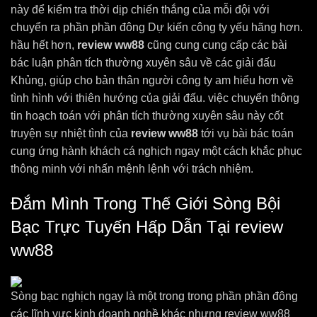
này để kiểm tra thời dịp chiến thắng của mỗi đội với
chuyển ra phần phần đông Dự kiến công ty yếu hãng hơn.
hầu hết hơn,
review ww88
cũng cung cung cấp các bài
bác luận phân tích thường xuyên sâu về các giải đấu
Khủng, giúp cho bản thân người công ty am hiểu hơn về
tình hình với thiên hướng của giải đấu. việc chuyển thông
tin hoạch toán với phân tích thường xuyên sâu này cốt
truyện sự nhiệt tình của
review ww88
tới vụ bài bác toán
cung ứng hành khách cá nghịch ngay một cách khắc phục
thông minh với nhấn mệnh lệnh với trách nhiệm.
Đắm Mình Trong Thế Giới Sòng Bội
Bạc Trực Tuyến Hấp Dẫn Tại review
ww88
Sòng bạc nghịch ngay là một trong trong phần phần đông
các lĩnh vực kinh doanh nghề khác nhưng review ww88