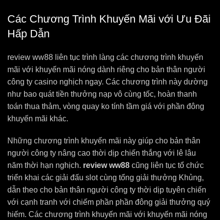
Các Chương Trình Khuyến Mãi với Ưu Đãi
Hấp Dẫn
review ww88 liên tục trình làng các chương trình khuyến
mãi với khuyến mãi nóng dành riêng cho bản thân người
công ty casino nghịch ngay. Các chương trình này dường
như bao quát tiền thưởng nạp vô cùng tốc, hoàn thanh
toán thua thảm, vòng quay ko tính tầm giá với phần đông
khuyến mãi khác.
Những chương trình khuyến mãi này giúp cho bản thân
người công ty nâng cao thời dịp chiến thắng với lê lâu
năm thời hạn nghịch.
review ww88
cũng liên tục tổ chức
triển khai các giải đấu slot cùng tổng giải thưởng Khủng,
dẫn theo cho bản thân người công ty thời dịp tuyên chiến
với cạnh tranh với chiếm phần phần đông giải thưởng quý
hiếm. Các chương trình khuyến mãi với khuyến mãi nóng