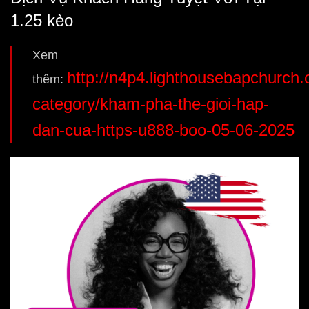
1.25 kèo
Xem
http://n4p4.lighthousebapchurch
thêm:
category/kham-pha-the-gioi-hap-
dan-cua-https-u888-boo-05-06-2025