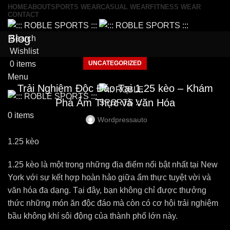
HOME
ABOUT
SPORTS WEAR
CASUAL WEAR
FITNESS WEAR
CONTACT
Blog
Search
Wishlist
UNCATEGORIZED
0
items
Menu
Trải Nghiệm Độc Đáo Tại 1.25 kèo – Khám
Phá Ẩm Thực và Văn Hóa
0
items
Wordpressauto
1.25 kèo
1.25 kèo là một trong những địa điểm nổi bật nhất tại New
York với sự kết hợp hoàn hảo giữa ẩm thực tuyệt vời và
văn hóa đa dạng. Tại đây, bạn không chỉ được thưởng
thức những món ăn độc đáo mà còn có cơ hội trải nghiệm
bầu không khí sôi động của thành phố lớn này.