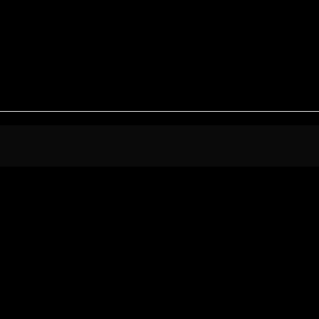
6.sa.com_ – Nơi Giới Hạn Chỉ Là Tâm Trí