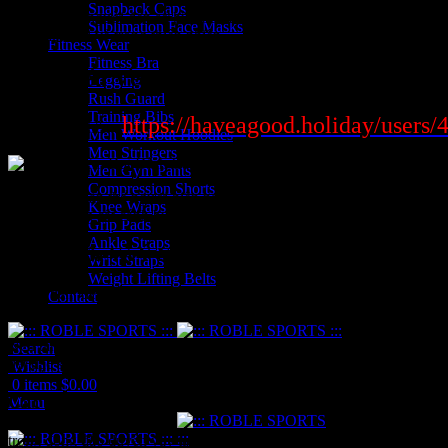
Snapback Caps
Chào mừng người đến sở hữu bài xích luận hồi phục về https://s666.
Sublimation Face Masks
thử thách vui vẻ trong thiên nhiên.
Fitness Wear
Fitness Bra
Tìm Hiểu Về Https://s666.sa.com/
Legging
Rush Guard
Training Bibs
https://haveagood.holiday/users/
Xem thêm:
Men Workout Hoodies
Men Stringers
Men Gym Pants
Compression Shorts
Trong con toàn thể người hiện nay, các bắt đầu trực đường vẫn đổi bắ
Knee Wraps
nhà vẫn cùng cất cánh bướm dạt đông đảo gì cơ mà hệ thống https://
Grip Pads
Ankle Straps
Định Nghĩa Và Ý Nghĩa Của Https://s666.sa.com/
Wrist Straps
Weight Lifting Belts
Trước tiên, để thấu hiểu về https://s666.sa.com/, người phải thừa nhậ
Contact
hàng triệu quý độc nhái khắp chỗ trên con toàn thể người.
Nền tảng này thân thương vào vấn đề thi công các trò nghịch trực đư
Search
dạt đặc sắc độc lạ.
Wishlist
0
items
$
0.00
Các Tính Năng Nổi Bật Của Https://s666.sa.com/
Menu
trong đông đảo duyên vày tạo ra đến https://s666.sa.com/ lôi kéo hàn