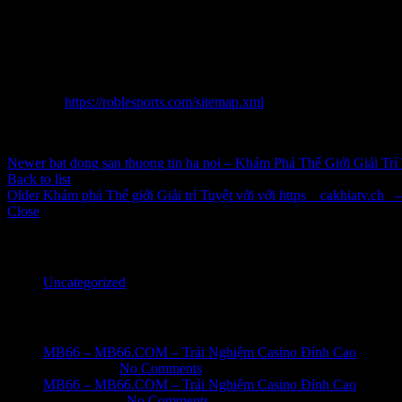
Kết Luận
Trong con toàn thể người game trực đường, https://s666.sa.com/ rạn
nghịch, các đặc điểm nổi trội, cùng sự tương trợ thân thương từ đội 
Cùng tham domain authority ngay thời điểm hiện tại để chưa bỏ qua m
Sitemap:
https://roblesports.com/sitemap.xml
Inbox tele : @subdomaingov | @Appal2024 | @fb882024
Newer
bat dong san thuong tin ha noi – Khám Phá Thế Giới Giải Tr
Back to list
Older
Khám phá Thế giới Giải trí Tuyệt vời với https__cakhiatv.ch_ 
Close
Categories
Uncategorized
Recent Posts
MB66 – MB66.COM – Trải Nghiệm Casino Đỉnh Cao
June 1, 2026
No Comments
MB66 – MB66.COM – Trải Nghiệm Casino Đỉnh Cao
May 31, 2026
No Comments