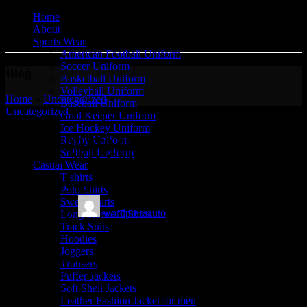
Home
About
Sports Wear
American Football Uniform
Soccer Uniform
Blog
Basketball Uniform
Volleyball Uniform
Home
»
Uncategorized
»
Baseball Uniform
Uncategorized
Goal Keeper Uniform
Ice Hockey Uniform
Thắng Lớn keo nha cai truc tiep euro Bí
Rugby Uniform
Softball Uniform
Quyết & Mẹo Chơi
Casual Wear
T shirts
June 1, 2024
Polo Shirts
Sweat Shirts
Posted by
wordpressauto
Long Sleeve T Shirts
Track Suits
01
Jun
Hoodies
Joggers
keo nha cai truc tiep euro
là điểm đến lý tưởng cho những ai đam
Trousers
mê cá cược trực tuyến. Bài viết này sẽ khám phá bí quyết và mẹo
Puffer Jackets
chơi để tăng cơ hội thắng lớn tại nền tảng này.
Soft Shell Jackets
Leather Fashion Jacket for men