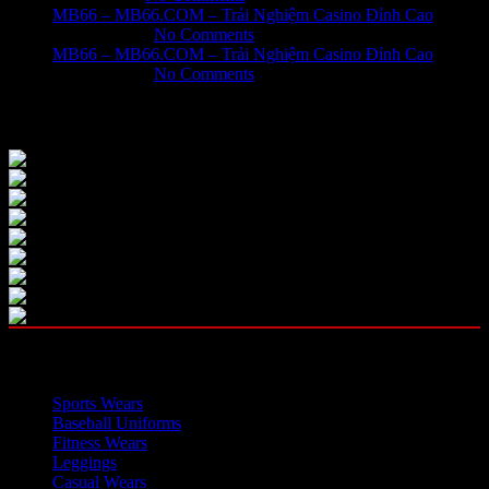
MB66 – MB66.COM – Trải Nghiệm Casino Đỉnh Cao
May 31, 2026
No Comments
MB66 – MB66.COM – Trải Nghiệm Casino Đỉnh Cao
May 31, 2026
No Comments
Our Instagram
OUR CATEGORIES
Sports Wears
Baseball Uniforms
Fitness Wears
Leggings
Casual Wears