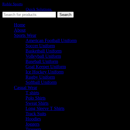
Roble Sports
2023/24 All Rights Reserved.
Developed By
Quick Solutions.
Search
Home
About
Sports Wear
American Football Uniform
Soccer Uniform
Basketball Uniform
Volleyball Uniform
Baseball Uniform
Goal Keeper Uniform
Ice Hockey Uniform
Rugby Uniform
Softball Uniform
Casual Wear
T shirts
Polo Shirts
Sweat Shirts
Long Sleeve T Shirts
Track Suits
Hoodies
Joggers
Trousers