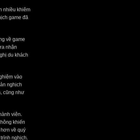
ần nhiều khiêm
hịch game đã
àng về game
hừa nhận
nghị du khách
nghiệm vào
bản nghịch
h, cũng như
hành viên.
không khiến
 hơn về quý
trình nghịch.