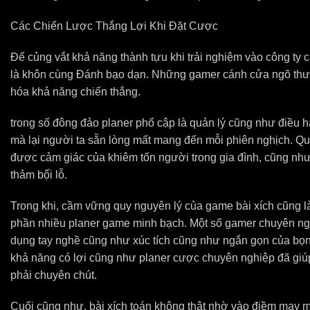
Các Chiến Lược Thắng Lợi Khi Đặt Cược
Để củng vắt khả năng thành tựu khi trải nghiệm vào công ty 
là khôn cùng Đánh bạo dạn. Những gamer cánh cửa ngõ thườ
hóa khả năng chiến thắng.
trong số đông đảo planer phổ cập là quản lý cũng như điều h
mà lại người ta sẵn lòng mất mang đến mỗi phiên nghịch. Qu
được cảm giác của khiêm tốn người trong gia đình, cũng như 
thảm bộ́i lỗ.
Trong khi, cầm vững quy nguyên lý của game bài xích cũng l
phần nhiều planer game minh bạch. Một số gamer chuyên n
dụng tay nghề cũng như xúc tích cũng như ngắn gọn của bọn 
khả năng có lợi cũng như planer cược chuyên nghiệp đã giú
phải chuyên chút.
Cuối cũng như, bài xích toán không thật nhờ vào điềm may m