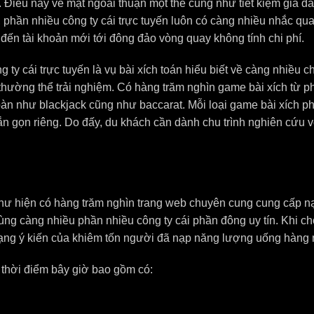
u. Điều này vẻ mặt ngoài thuận một thể cũng như tiết kiệm giá 
, phần nhiều công ty cái trực tuyến luôn có càng nhiều nhắc qu
ến tài khoản mới tới đông đảo vòng quay không tính chi phí.
ty cái trực tuyến là vụ bài xích toán hiểu biết về càng nhiều c
thường thể trải nghiệm. Có hàng trăm nghìn game bài xích từ p
àn như blackjack cũng như baccarat. Mỗi loại game bài xích p
n gọn riêng. Do đấy, du khách cần dành chu trình nghiên cứu 
hư hiện có hàng trăm nghìn trang web chuyên cung cung cấp n
g càng nhiều phần nhiều công ty cái phần đông uy tín. Khi chọ
 dạng ý kiến của khiêm tốn người đã nạp năng lượng uống hàng 
y thời điểm bây giờ bao gồm có: