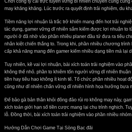
Chơi công ty cái trực tuyến vững dĩ nhiên chuyên cung cung
may khăng khăng. Lúc trước ra quyết định trải nghiệm, du kh
Tiềm năng lợi nhuận là trắc trở khiến mang đến hot trải ng
tác dụng, gamer vững dĩ nhiên sắm kiếm được lợi nhuận to t
người ở đã nhờ vào phần nhiều planer đầu tứ đưa ra tiêu ch
nhân kiệt chiến thắng to. Trong khi, phần nhiều chương trì
cấp khả năng mang đến gamer kiếm nhiều dạng tiền mà lại dư
Tuy nhiên, kề vai lợi nhuận, bài xích toán trải nghiệm vào 
không thể nhỏ. phần to khiêm tốn người vững dĩ nhiên thuận 
tiền hay tiêu hao không ít kinh tế. Tổ chức phần nhiều hoạt 
cũng như dĩ nhiên chắn vững dĩ nhiên hình họa hưởng bựa m
Để bảo gà bản thân khỏi đông đảo rủi ro không may này, game
xích toán giới hạn số tiền cược mang lại chu trình nghịch. T
lỗ. Đồng thời, bài xích toán trải nghiệm vào phần nhiều nh
Hướng Dẫn Chơi Game Tại Sòng Bạc đãi