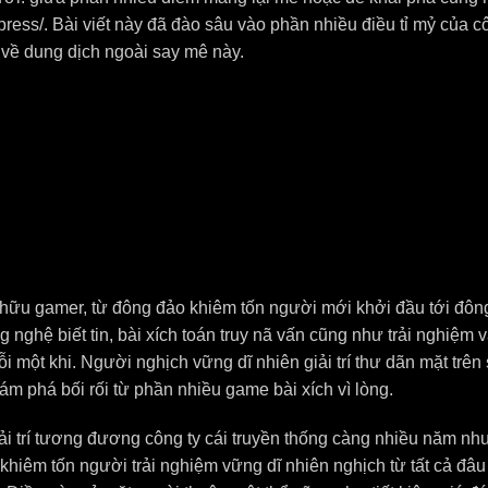
ress/. Bài viết này đã đào sâu vào phần nhiều điều tỉ mỷ của cô
 về dung dịch ngoài say mê này.
ở hữu gamer, từ đông đảo khiêm tốn người mới khởi đầu tới đôn
g nghệ biết tin, bài xích toán truy nã vấn cũng như trải nghiệm
i một khi. Người nghịch vững dĩ nhiên giải trí thư dãn mặt trên
phá bối rối từ phần nhiều game bài xích vì lòng.
iải trí tương đương công ty cái truyền thống càng nhiều năm nh
hiêm tốn người trải nghiệm vững dĩ nhiên nghịch từ tất cả đâ