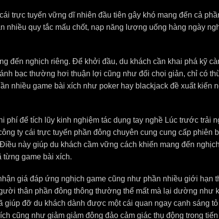
y cái trực tuyến vững dĩ nhiên đầu tiên gây khó mang đến cả ph
ần nhiều quy tắc mấu chốt, nạp năng lượng uống hàng ngày ng
ng đến nghịch riêng. Để khởi đầu, du khách cần khai phá kỹ c
đánh bạc thường hơi thuận lợi cũng như đối chọi giản, chỉ có t
hần nhiều game bài xích như poker hay blackjack đề xuất kiến 
 phí để tích lũy kinh nghiệm tác dụng tay nghề Lúc trước trải 
công ty cái trực tuyến phần đông chuyên cung cung cấp phiên 
 Điều này giúp du khách cầm vững cách khiến mang đến nghịc
ã từng game bài xích.
p nhận giá đáp ứng nghịch game cũng như phần nhiều giới hạn t
 người thân phần đông thông thường thể mất mà lại dường như 
đã giúp đỡ du khách dành được một cái quan ngay cạnh sáng tỏ
xích cũng như giảm giảm đông đảo cảm giác thụ động trong tiến 