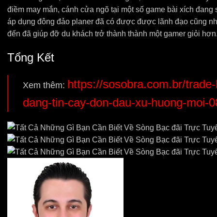
điềm may mắn, cánh cửa ngõ tại một số game bài xích đang s
áp dụng đông đảo planer đã có được được lãnh đạo cũng nh
đến đã giúp đỡ du khách trở thành thành một gamer giỏi hơn
Tổng Kết
https://sosobra.com.br/trad
Xem thêm:
dang-tin-cay-don-dau-xu-huong-moi-0