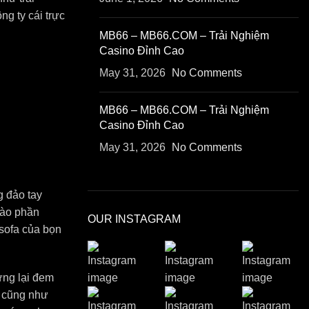
ng ty cái trực
MB66 – MB66.COM – Trải Nghiệm
Casino Đỉnh Cao
May 31, 2026
No Comments
MB66 – MB66.COM – Trải Nghiệm
Casino Đỉnh Cao
May 31, 2026
No Comments
g đảo tay
 vào phần
OUR INSTAGRAM
 sofa của bọn
ưng lại đem
u cũng như