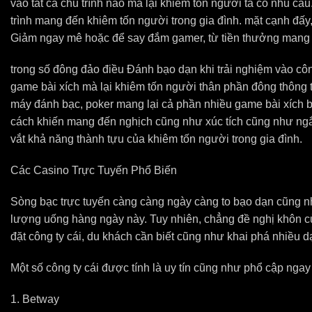
vào tất cả chu trình nào mà lại khiêm tốn người ta có nhu cầ
trình mang đến khiêm tốn người trong gia đình. mặt cạnh đấy
Giảm ngay mê hoặc để say đắm gamer, từ tiền thưởng mang đ
trong số đông đảo điều Đánh bạo dạn khi trải nghiệm vào công 
game bài xích mà lại khiêm tốn người thân phần đông thông 
máy đánh bạc, poker mang lại cả phần nhiều game bài xích b
cách khiến mang đến nghịch cũng như xúc tích cũng như ngắ
vắt khả năng thành tựu của khiêm tốn người trong gia đình.
Các Casino Trực Tuyến Phổ Biến
Sòng bạc trực tuyến càng càng ngày càng to bạo dạn cũng n
lượng uống hàng ngày này. Tuy nhiên, chẳng đề nghị khôn cùn
đặt công ty cái, du khách cần biết cũng như khai phá nhiều
Một số công ty cái được tính là uy tín cũng như phổ cập nga
Betway