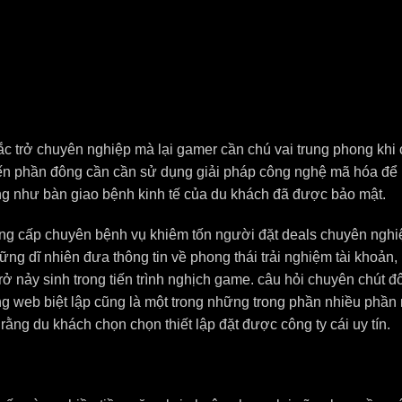
 trở chuyên nghiệp mà lại gamer cần chú vai trung phong khi c
uyến phần đông cần cần sử dụng giải pháp công nghệ mã hóa để 
cũng như bàn giao bệnh kinh tế của du khách đã được bảo mật.
cung cấp chuyên bệnh vụ khiêm tốn người đặt deals chuyên ngh
ng dĩ nhiên đưa thông tin về phong thái trải nghiệm tài khoản,
rở nảy sinh trong tiến trình nghịch game. câu hỏi chuyên chút 
g web biệt lập cũng là một trong những trong phần nhiều phần
ng du khách chọn chọn thiết lập đặt được công ty cái uy tín.