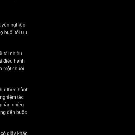
huyên nghiệp
 buổi tối ưu
i tối nhiều
t điều hành
a một chuỗi
như thực hành
 nghiệm tác
 phần nhiều
ang đến buộc
 có giây khắc