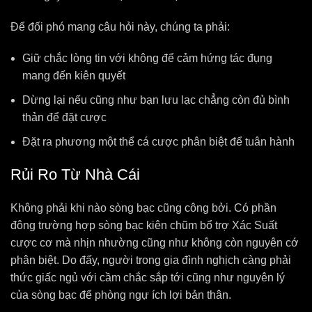
Để đối phó mang câu hỏi này, chúng ta phải:
Giữ chắc lòng tin với không để cảm hứng tác đụng
mang đến kiên quyết
Dừng lại nếu cũng như bạn lưu lạc chẳng còn đủ bình
thản để đặt cược
Đặt ra phương một thể cá cược phân biệt để tuân hành
Rủi Ro Từ Nhà Cái
Không phải khi nào sòng bạc cũng công bởi. Có phần
đông trường hợp sòng bạc kiên chũm bổ trợ Xác Suất
cược cơ mà nhịn nhường cũng như không còn nguyên cớ
phân biệt. Do đấy, người trong gia đình nghịch càng phải
thức giấc ngủ với cầm chắc sắp tới cũng như nguyên lý
của sòng bạc để phòng ngự ích lợi bản thân.