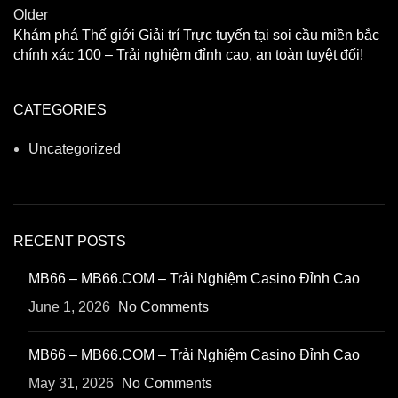
Older
Khám phá Thế giới Giải trí Trực tuyến tại soi cầu miền bắc
chính xác 100 – Trải nghiệm đỉnh cao, an toàn tuyệt đối!
CATEGORIES
Uncategorized
RECENT POSTS
MB66 – MB66.COM – Trải Nghiệm Casino Đỉnh Cao
June 1, 2026
No Comments
MB66 – MB66.COM – Trải Nghiệm Casino Đỉnh Cao
May 31, 2026
No Comments