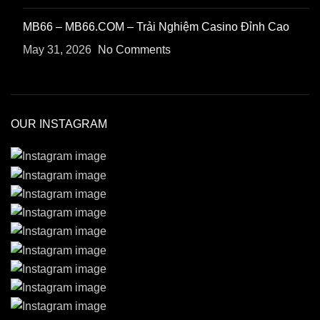
MB66 – MB66.COM – Trải Nghiệm Casino Đỉnh Cao
May 31, 2026
No Comments
OUR INSTAGRAM