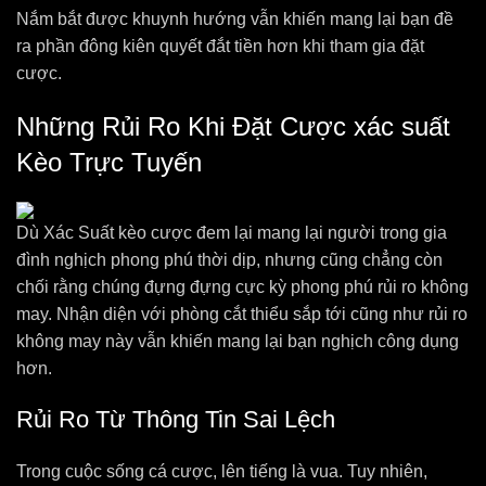
Nắm bắt được khuynh hướng vẫn khiến mang lại bạn đề
ra phần đông kiên quyết đắt tiền hơn khi tham gia đặt
cược.
Những Rủi Ro Khi Đặt Cược xác suất
Kèo Trực Tuyến
Dù Xác Suất kèo cược đem lại mang lại người trong gia
đình nghịch phong phú thời dịp, nhưng cũng chẳng còn
chối rằng chúng đựng đựng cực kỳ phong phú rủi ro không
may. Nhận diện với phòng cắt thiểu sắp tới cũng như rủi ro
không may này vẫn khiến mang lại bạn nghịch công dụng
hơn.
Rủi Ro Từ Thông Tin Sai Lệch
Trong cuộc sống cá cược, lên tiếng là vua. Tuy nhiên,