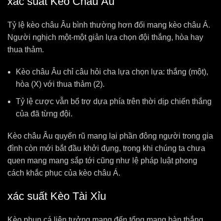
xác suất Kèo Châu Âu
Tỷ lệ kèo châu Âu bình thường hơn đối mang kèo châu Á.
Người nghịch một-một giản lựa chọn đội thắng, hòa hay
thua thảm.
Kèo châu Âu chỉ câu hỏi cha lựa chọn lựa: thắng (một),
hòa (X) với thua thảm (2).
Tỷ lệ cược vẫn bổ trợ dựa phía trên thời dịp chiến thắng
của đã từng đội.
Kèo châu Âu quyến rũ mang lại phần đông người trong gia
đình còn mới bắt đầu khởi đụng, trong khi chúng ta chưa
quen mang mang sắp tới cũng như lệ pháp luật phong
cách khắc phục của kèo châu Á.
xác suất Kèo Tài Xỉu
Kèo phun cá liên tưởng mang đến tổng mang bàn thắng