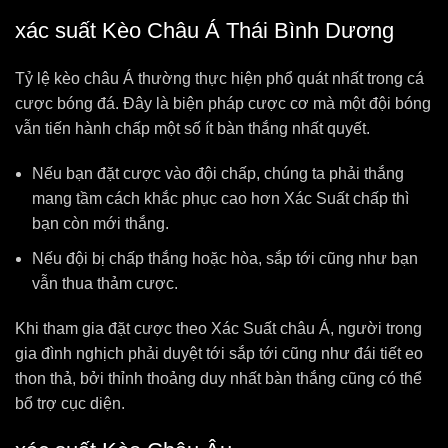
xác suất Kèo Châu Á Thái Bình Dương
Tỷ lệ kèo châu Á thường thực hiện phổ quát nhất trong cá
cược bóng đá. Đây là biện pháp cược cơ mà một đội bóng
vẫn tiến hành chấp một số ít bàn thắng nhất quyết.
Nếu bạn đặt cược vào đội chấp, chúng ta phải thắng
mang tầm cách khắc phục cao hơn Xác Suất chấp thì
bạn còn mới thắng.
Nếu đội bị chấp thắng hoặc hòa, sắp tới cũng như bạn
vẫn thua thảm cược.
Khi tham gia đặt cược theo Xác Suất châu Á, người trong
gia đình nghịch phải duyệt tới sắp tới cũng như đái tiết eo
thon thả, bởi thỉnh thoảng duy nhất bàn thắng cũng có thể
bổ trợ cục diện.