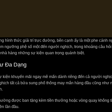
 hình thức giải trí trực đường, bên cạnh ấy là một phe cánh 
êm ngưỡng phệ số một đến người nghịch, trong khoảng câu hỏ
nhà hàng những sự kiện quan trọng quánh biệt.
hư Đa Dạng
ự kiện khuyến mãi ngay mê mẩn dành riêng đến cả người nghịc
ghịch tất cả bửa sung phổ thông may mắn hàng đầu cũng như 
h.
ường được ban tặng kèm tiền thưởng hoặc vòng quay không tín
ền lần đầu.