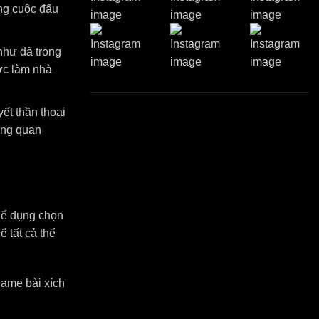
ững cuộc đấu
như đã trong
ợc làm nhà
ết thần thoại
ụng quan
hể dụng chọn
 tất cả thể
game bài xích