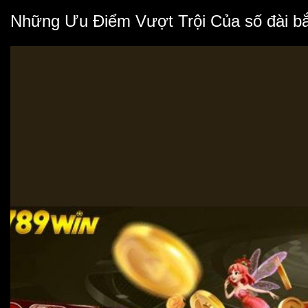
Những Ưu Điểm Vượt Trội Của số đài b