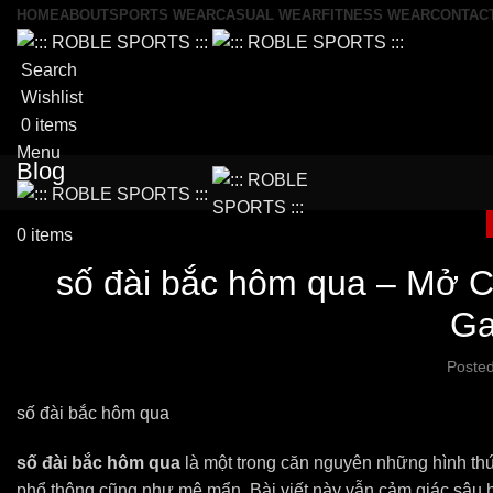
HOME
ABOUT
SPORTS WEAR
CASUAL WEAR
FITNESS WEAR
CONTAC
Search
Wishlist
0
items
Menu
Blog
0
items
số đài bắc hôm qua – Mở 
Ga
Posted
số đài bắc hôm qua
số đài bắc hôm qua
là một trong căn nguyên những hình thứ
phổ thông cũng như mê mẩn. Bài viết này vẫn cảm giác sâu 