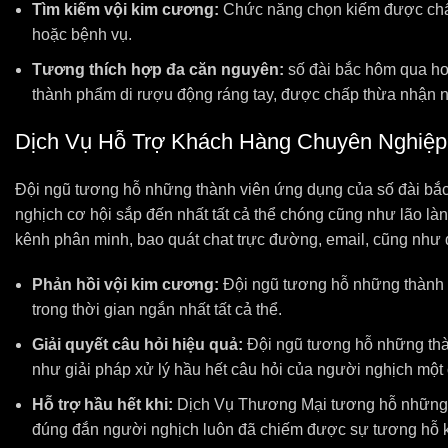
Tìm kiếm vội kim cương:
Chức năng chọn kiếm được chấp
hoặc bệnh vụ.
Tương thích hợp đa căn nguyên:
số đài bắc hôm qua hoạt
thành phẩm di rượu động ráng tay, được chấp thừa nhận n
Dịch Vụ Hỗ Trợ Khách Hàng Chuyên Nghiệp
Đội ngũ tương hỗ những thành viên ứng dụng của số đài bắc
nghịch cơ hội sắp đến nhất tất cả thể chóng cũng như lão làn
kênh phân minh, bao quát chat trực đường, email, cũng như đ
Phản hồi vội kim cương:
Đội ngũ tương hỗ những thành v
trong thời gian ngắn nhất tất cả thể.
Giải quyết câu hỏi hiệu quả:
Đội ngũ tương hỗ những thàn
như giải pháp xử lý hầu hết câu hỏi của người nghịch một 
Hỗ trợ hầu hết khi:
Dịch Vụ Thương Mại tương hỗ những th
đúng đắn người nghịch luôn đã chiếm được sự tương hỗ khi