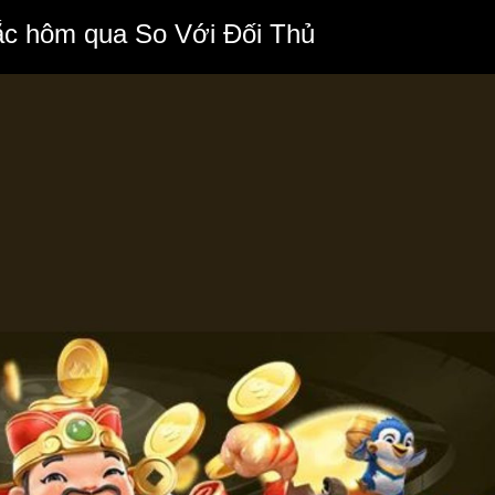
ắc hôm qua So Với Đối Thủ