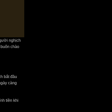
người nghịch
i buôn chào
h bắt đầu
ngày càng
h tiền khi