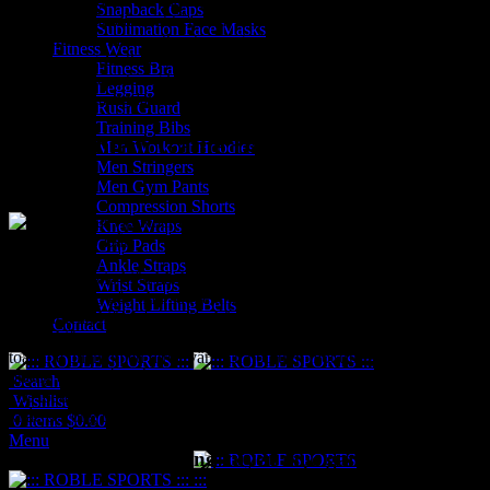
của công & game thủ toàn quốc. Với phổ quát game bài xích &
Snapback Caps
chức năng hấp dẫn, rút tiền nhat vip hứa dẫn mang lại vô cùng
Sublimation Face Masks
nhiều tham domain authority nặng nài nỉ quên cho toàn thể vô cùng
Fitness Wear
nhiều con người thực hiện hàng. Bài viết đó vẫn đi sâu tìm hiểu về
Fitness Bra
rút tiền nhat vip, trong khoảng phần nhiều đặc điểm nổi trội lạ mắt
Legging
& khác biệt mang lại vô cùng nhiều điểm bắt buộc siêng chú.
Rush Guard
Training Bibs
Trải Nghiệm Game Đa Dạng Tại rút tiền
Men Workout Hoodies
Men Stringers
nhat vip
Men Gym Pants
Compression Shorts
Knee Wraps
Grip Pads
Ankle Straps
rút tiền nhat vip kiêu hãnh download kho game đồ sộ & phổ quát,
Wrist Straps
được phục vụ gần như sở mê thích của con người tiêu dùng. Từ
Weight Lifting Belts
phần nhiều phiên bản truyền thống thượng cổ quen & mang lại vô
Contact
cùng nhiều game bài xích hiện đại, công nghệ đương đại vượt bậc,
toàn thể phần nhiều được vẫn tích hợp trên một trung vai trung
phong duy nhất. Điều này dẫn mang lại sự thuận tiện thể tốt nhất
Search
cho toàn thể vô cùng nhiều con người thực hiện hàng, tiết kiệm thời
Wishlist
khắc & công tích tập trung.
0
items
$
0.00
Menu
Sự phổ quát về thường xuyên mục game