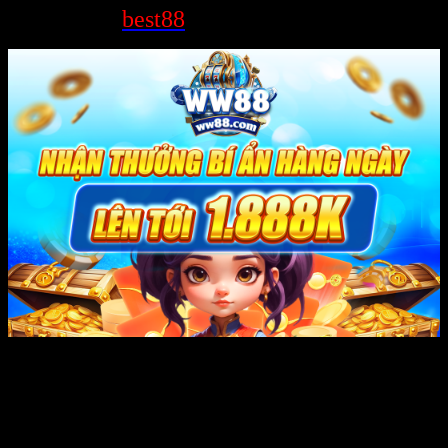
best88
Xem thêm:
rút tiền nhat vip thỏa thuận dẫn đến cho bản thân thành viên domain
authority đình một khối hệ thống thanh toán an toàn, bảo mật &
thuận tiện thể nhất. Việc nạp & rút tiền được vẫn chạy cách làm cho
sắp tới nhất chóng & một-một giản trải đi qua nhiều nguyên tắc
không giống nhau, được phục vụ phổ quát của con người tiêu dùng.