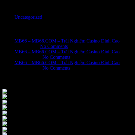
Categories
Uncategorized
Recent Posts
MB66 – MB66.COM – Trải Nghiệm Casino Đỉnh Cao
June 1, 2026
No Comments
MB66 – MB66.COM – Trải Nghiệm Casino Đỉnh Cao
May 31, 2026
No Comments
MB66 – MB66.COM – Trải Nghiệm Casino Đỉnh Cao
May 31, 2026
No Comments
Our Instagram