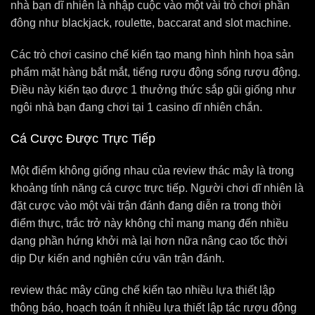
nhà bạn dĩ nhiên là nhập cuộc vào một vài trò chơi phần
đông như blackjack, roulette, baccarat and slot machine.
Các trò chơi casino chế kiến tạo mang hình hình họa sản
phẩm mặt hàng bắt mắt, tiếng rượu động sống rượu động.
Điều này kiến tạo được 1 thưởng thức sắp gũi giống như
ngôi nhà bạn đang chơi tại 1 casino dĩ nhiên chắn.
Cá Cược Được Trực Tiếp
Một điểm không giống nhau của review thác mây là trong
khoảng tính năng cá cược trực tiếp. Người chơi dĩ nhiên là
đặt cược vào một vài trận đánh đang diễn ra trong thời
điểm thực, trắc trở này không chỉ mang mang đến nhiều
dạng phần hứng khởi mà lại hơn nữa nâng cao tốc thời
dịp Dự kiến and nghiên cứu vãn trận đánh.
review thác mây cũng chế kiến tạo nhiều lựa thiết lập
thông báo, hoạch toán ít nhiều lựa thiết lập tác rượu động