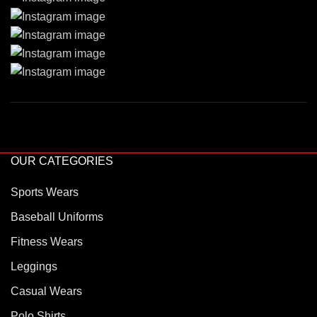
OUR CATEGORIES
Sports Wears
Baseball Uniforms
Fitness Wears
Leggings
Casual Wears
Polo Shirts