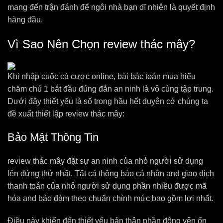
mang đến trận đánh để ngôi nhà bạn dĩ nhiên là quyết định
hàng đầu.
Vì Sao Nên Chọn review thác mây?
Khi nhập cuộc cá cược online, bài bác toán mua hiểu
chăm chú 1 bắt đầu đúng đắn an ninh là vô cùng tập trung.
Dưới đây thiết yếu là số trong hầu hết duyên cớ chúng ta
đề xuất thiết lập review thác mây:
Bảo Mật Thông Tin
review thác mây đặt sự an ninh của nhỏ người sử dụng
lên đứng thứ nhất. Tất cả thông báo cá nhân and giao dịch
thanh toán của nhỏ người sử dụng phần nhiều được mã
hóa and bảo đảm theo chuẩn chỉnh mức bao gồm lợi nhất.
Điều này khiến đến thiết yếu bản thân phần đông yên ổn