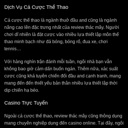
Dịch Vụ Cá Cược Thể Thao
Cá cược thể thao là ngành thuở đầu and cũng là ngành
nâng cao lên đặc trưng nhất của review thác mây. Người
chơi dĩ nhiên là đặt cược vào nhiều lựa thiết lập môn thể
thao minh bạch như đá bóng, bóng rổ, đua xe, chơi
tennis…
Với hàng nghìn trận đánh mỗi tuần, ngôi nhà bạn vẫn
không bao giờ cảm dấn buốn ngán. Thêm nữa, xác suất
cược cũng khá tuyên chiến đối đầu and cạnh tranh, mang
mang đến đến thiết yếu bản thân nhiều lựa thiết lập thời
dịp chiến hạ béo.
Casino Trực Tuyến
Ngoài cá cược thể thao, review thác mây cũng thông dụng
mang chuyên nghiệp dụng đến casino online. Tại đây, ngôi