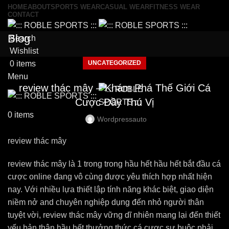
HOME
ABOUT
SPORTS WEAR
CASUAL WEAR
FITNESS WEAR
CONTACT
Blog
Search
Wishlist
UNCATEGORIZED
0
items
Menu
review thác mây – Khám Phá Thế Giới Cá
Cược Đầy Thú Vị
0
items
Wordpressauto
review thác mây
review thác mây là 1 trong trong hầu hết hầu hết bắt đầu cá
cược online đang vô cùng được yêu thích hợp nhất hiện
nay. Với nhiều lựa thiết lập tính năng khác biệt, giao diện
niềm nở and chuyên nghiệp dụng đến nhỏ người thân
tuyệt vời, review thác mây vững dĩ nhiên mang lại đến thiết
yếu bản thân hầu hết thưởng thức cá cược sự buộc phải