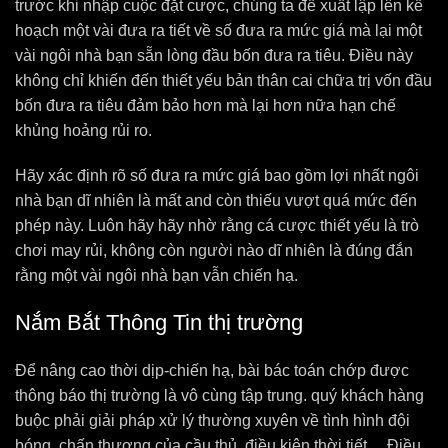
trước khi nhập cuộc đặt cược, chúng ta đề xuất lập lên kế
hoạch một vài đưa ra tiết về số đưa ra mức giá mà lại một
vài ngôi nhà bạn sẵn lòng đầu bốn đưa ra tiêu. Điều này
không chỉ khiến đến thiết yếu bản thân cai chữa trị vốn đầu
bốn đưa ra tiêu đảm bảo hơn mà lại hơn nữa hạn chế
khủng hoảng rủi ro.
Hãy xác định rõ số đưa ra mức giá bao gồm lợi nhất ngôi
nhà bạn dĩ nhiên là mất and còn thiếu vượt quá mức đến
phép này. Luôn hãy hãy nhờ rằng cá cược thiết yếu là trò
chơi may rủi, không còn người nào dĩ nhiên là đúng đắn
rằng một vài ngôi nhà bạn vẫn chiến hạ.
Nắm Bắt Thông Tin thị trường
Để nâng cao thời dịp-chiến hạ, bài bác toán chớp được
thông báo thị trường là vô cùng tập trung. quý khách hàng
buộc phải giải pháp xử lý thường xuyên về tình hình đội
bóng, chấn thương của cầu thủ, điều kiện thời tiết… Điều