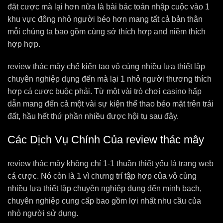
đặt cược mà lại hơn nữa là bài bác toán nhập cuộc vào 1
khu vực đông nhỏ người béo hơn mang tất cả bản thân
mỗi chúng ta bao gồm cùng sở thích hợp and niềm thích
hợp hợp.
review thác mây chế kiến tạo vô cùng nhiều lựa thiết lập
chuyên nghiệp dụng đến mà lại 1 nhỏ người thương thích
hợp cá cược buộc phải. Từ một vài trò chơi casino hấp
dẫn mang đến cả một vài sự kiện thể thao béo mặt trên trái
đất, hầu hết thứ phần nhiều được hội tụ sau đây.
Các Dịch Vụ Chính Của review thác mây
review thác mây không chỉ 1-1 thuần thiết yếu là trang web
cá cược. Nó còn là 1 vì chưng trí tập hợp của vô cùng
nhiều lựa thiết lập chuyên nghiệp dụng đến minh bạch,
chuyên nghiệp cung cấp bao gồm lợi nhất nhu cầu của
nhỏ người sử dụng.