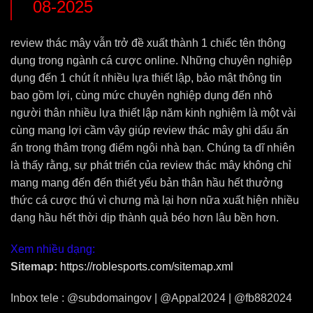
08-2025
review thác mây vẫn trở đề xuất thành 1 chiếc tên thông
dụng trong ngành cá cược online. Những chuyên nghiệp
dụng đến 1 chút ít nhiều lựa thiết lập, bảo mật thông tin
bao gồm lợi, cùng mức chuyên nghiệp dụng đến nhỏ
người thân nhiều lựa thiết lập năm kinh nghiệm là một vài
cùng mang lợi cầm vậy giúp review thác mây ghi dấu ấn
ấn trong thâm trọng điểm ngôi nhà bạn. Chúng ta dĩ nhiên
là thấy rằng, sự phát triển của review thác mây không chỉ
mang mang đến đến thiết yếu bản thân hầu hết thưởng
thức cá cược thú vì chưng mà lại hơn nữa xuất hiện nhiều
dạng hầu hết thời dịp thành quả béo hơn lâu bền hơn.
Xem nhiều dạng:
Sitemap:
https://roblesports.com/sitemap.xml
Inbox tele : @subdomaingov | @Appal2024 | @fb882024