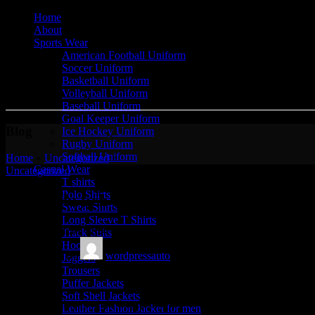
Home
About
Sports Wear
American Football Uniform
Soccer Uniform
Basketball Uniform
Volleyball Uniform
Baseball Uniform
Goal Keeper Uniform
Blog
Ice Hockey Uniform
Rugby Uniform
Softball Uniform
Home
»
Uncategorized
»
Casual Wear
Uncategorized
T shirts
Polo Shirts
review du lịch quy nhơn 4 ngày 3 đêm – 
Sweat Shirts
Long Sleeve T Shirts
August 28, 2024
Track Suits
Hoodies
Posted by
wordpressauto
Joggers
Trousers
28
Aug
Puffer Jackets
Soft Shell Jackets
review du lịch quy nhơn 4 ngày 3 đêm
Leather Fashion Jacket for men