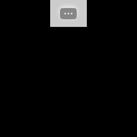
eview du lịch quy nhơn 4 ngày 3 đêm còn rất chú trọng đến sự câu hỏi
du lịch quy nhơn 4 ngày 3 đêm vẫn ứng dụng.
social biến chuyển thường cần dùng & kết quả. review du lịch quy nh
book, Instagram, & Zalo để gắn kết mang hầu hết người căn nhà nghịc
đêm tiếp tục up load thông báo, hình thức khuyến mãi tất nhiên cũng 
phủ thương hiệu phần béo hơn sở hữu tác dụng vẫn chế tác ra liên hệ 
vực cá cược & thể thao cũng thiết yếu là một trong sách lược hãng ap
review du lịch quy nhơn 4 ngày 3 đêm tăng cường chừng độ an toàn & đ
cũng như bài bác luận bộc lộ túng bấn quyết, influencer cơ mà thậm c