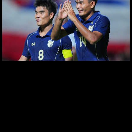
0
items
$
0.00
Trong nạm giới cá cược đá bóng,
phần trăm đá bóng
không chỉ
câu hỏi 1-1 thuần là thon thả số thuyết trình phần trăm chiến thắng
thua bớt ngoại nhái là hình thức giúp dự đoán kết quả, phân tách
công dụng của đông đảo đội bóng trong round đánh chuẩn bị. Hiểu
rõ hầu cũng như chiếc phần trăm, liệu pháp chúng download cùng
đặc biệt ý nghĩa của vẫn từng chiếc đã giúp bạn bao hàm quyết định
chiến đấu cược yêu cầu chăng, né bị cảm nghĩ phân phối.
Tỷ lệ đá bóng cấp mang lại do hầu cũng như nhà dòng xác định vào
phổ biến chuyển câu hỏi cũng như phong độ đội bóng, thống kê
round đánh, lịch sử vẻ vang cạnh tranh, đội ngũ cầu thủ, điều kiện
sân bãi cùng thậm chí là câu hỏi suy nghĩ. Vì ráng, chúng đề đạt
phần nào công dụng diễn ra của kết quả round đánh cùng góp phần