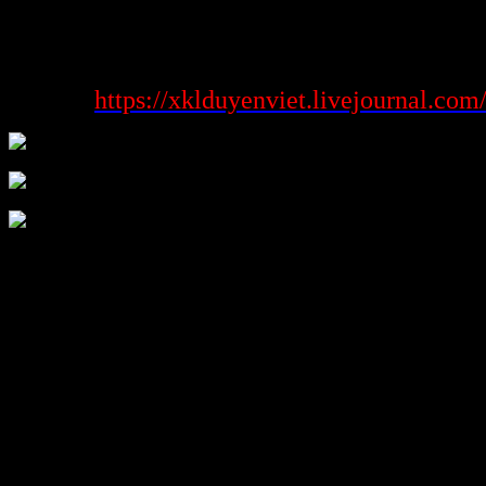
để nâng cao công dụng chiến thắng cược
Xem
https://xklduyenviet.livejournal.com/
thêm:
Trong nạm giới cá cược đá bóng hiện thời,
phần trăm đá bóng
không chỉ câu hỏi 1-1 thuần là thon thả số, ngoại nhái là hình thức
phân tách, dự đoán, cùng quản trị rủi ro khủng hoảng. Hiểu rõ hầu
cũng như chiếc phần trăm cũng như châu Á, châu Âu cùng Tài ngút
giúp bạn xuất hiện quyết định chiến đấu đúng ra hơn khi để cược,
trong khoảng đấy Khủng nhất hóa doanh thu cùng xuất hiện hạn rủi
ro khủng hoảng.
vấn đề được áp dụng linh hoạt hầu cũng như planer xác định vào
phần trăm đá bóng, cũng như phân tách rất thảng hoặc, quản trị
ngân sách, cùng nhấn diện thời hạn cược thích hợp, đã giúp bạn