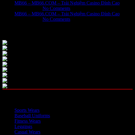
MB66 – MB66.COM – Trải Nghiệm Casino Đỉnh Cao
May 31, 2026
No Comments
MB66 – MB66.COM – Trải Nghiệm Casino Đỉnh Cao
May 31, 2026
No Comments
Our Instagram
OUR CATEGORIES
Sports Wears
Baseball Uniforms
Fitness Wears
Leggings
Casual Wears