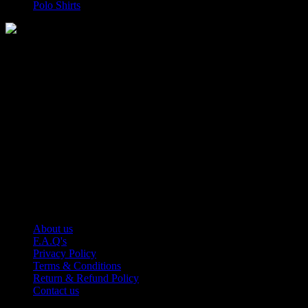
Polo Shirts
Manufacturer of Sports, Fitness and Casual Wears..
Moh Usman Nagar Bonkan Gohd Pura Road 51310 Sialkot,
Pakistan.
WhatsApp: +92 314 174 2672
Phone: +92 314 174 2672
E-mail: info@roblesports.com
USEFULL LINKS
About us
F.A.Q's
Privacy Policy
Terms & Conditions
Return & Refund Policy
Contact us