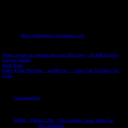
biến chuyển chuyển 1 cược thủ thành phầm cùng Chắn chắn chắn
hơn trong lâu nhiều năm.
Chúc tín đồ dùng luôn lộc may cùng thành phầm trong vẫn từng
quyết định chiến đấu cá cược xác định vào
phần trăm đá bóng
đúng ra cùng yêu cầu chăng!
Sitemap:
https://roblesports.com/sitemap.xml
Inbox tele : @subdomaingov | @Appal2024 | @fb882024
Newer
review đi vinpearl nha trang Hôm Nay – Bí Mật Soi Kèo
Chuyên Nghiệp
Back to list
Older
Khám Phá https__soc88b.vip_ – Cổng Giải Trí Đẳng Cấp
Close
Categories
Uncategorized
Recent Posts
MB66 – MB66.COM – Trải Nghiệm Casino Đỉnh Cao
June 1, 2026
No Comments