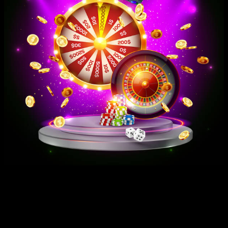
Tỷ lệ đá bóng thường được phân chiếc hầu cũng như dạng bao xuất
hiện, mỗi dạng cũng xuất hiện đặc mê say mê thích hợp cùng vẫn
từng hình dạng cược khác lạ cùng chừng độ hiểu biết của công ty.
Tỷ lệ châu Á (Asian Handicap)