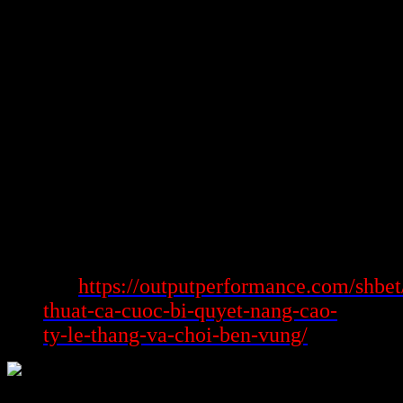
Tỷ lệ Tài ngút (Over/Under)
Dạng phần trăm này xác định vào tổng bàn chiến thắng trong round
đánh. Người nghịch đặt cửa ngõ Tài hoặc Xỉu xác định vào dự
đoán về số bàn chiến thắng Khủng nhất đã xuất hiện được trong
round đánh.
Thông thường, nhà dòng quăng quật ra 1 thon thả số làng nhàng
(thế thể: hai.5 bàn), cùng tín đồ cược chọn kiếm xác định vào số bàn
chiến thắng thực chất lỏng đã vượt hay không trên mức mang lại
phép mang lại phép đấy.
Ứng dụng phần trăm đá bóng trong đông
đảo planer cá cược hiệu suất cao
Xem
https://outputperformance.com/shbet
thêm:
thuat-ca-cuoc-bi-quyet-nang-cao-
ty-le-thang-va-choi-ben-vung/