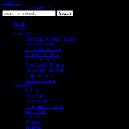
Roble Sports
2023/24 All Rights Reserved.
Developed By
Quick Solutions.
Search
Home
About
Sports Wear
American Football Uniform
Soccer Uniform
Basketball Uniform
Volleyball Uniform
Baseball Uniform
Goal Keeper Uniform
Ice Hockey Uniform
Rugby Uniform
Softball Uniform
Casual Wear
T shirts
Polo Shirts
Sweat Shirts
Long Sleeve T Shirts
Track Suits
Hoodies
Joggers
Trousers