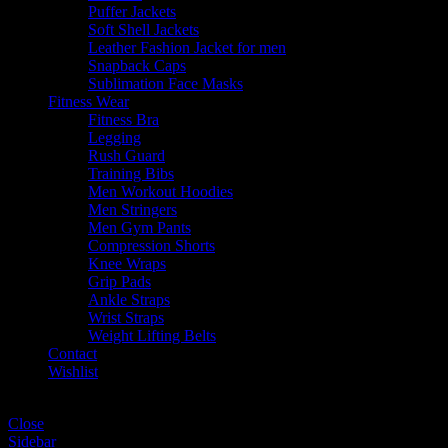
Puffer Jackets
Soft Shell Jackets
Leather Fashion Jacket for men
Snapback Caps
Sublimation Face Masks
Fitness Wear
Fitness Bra
Legging
Rush Guard
Training Bibs
Men Workout Hoodies
Men Stringers
Men Gym Pants
Compression Shorts
Knee Wraps
Grip Pads
Ankle Straps
Wrist Straps
Weight Lifting Belts
Contact
Wishlist
Shopping cart
Close
Sidebar