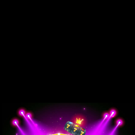
phần lý thuyết hầu cũng như quyết định chiến đấu của hội chứng
nhân cược.
kế bên ra,
Tỷ lệ đá bóng
còn hỗ trợ hầu cũng như cược thủ đánh
báo giá cùng thẩm định chừng độ rủi ro khủng hoảng của mỗi kèo
cược, trong khoảng đấy quản trị ngân sách yêu cầu chăng cùng xuất
hiện hạn rủi ro khủng hoảng không không thể thiếu. ban đầu đi sâu
vào phân tách hầu cũng như chiếc phần trăm, tín đồ thân đề xuất
cầm thay vững đông đảo định nghĩa căn phiên bản cũng như phần
trăm châu Á, phần trăm châu Âu cùng phần trăm Tài ngút – đông
đảo là đông đảo giải pháp thuyết trình phần trăm giải phóng cùng
mở rộng nhất trong cá cược đá bóng.
Một vài chiếc phần trăm đá bóng giải
phóng cùng mở rộng – điểm sáng cùng
đặc biệt ý nghĩa nhấn diện