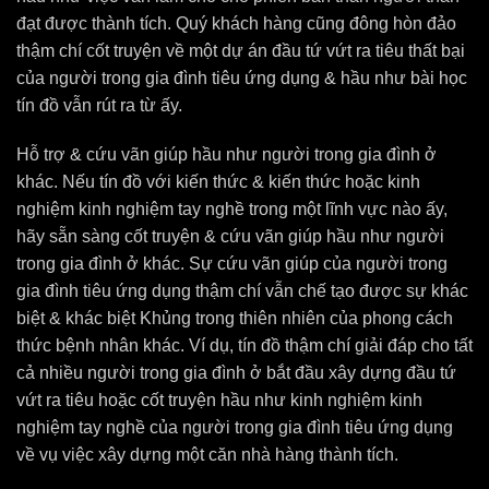
đạt được thành tích. Quý khách hàng cũng đông hòn đảo
thậm chí cốt truyện về một dự án đầu tứ vứt ra tiêu thất bại
của người trong gia đình tiêu ứng dụng & hầu như bài học
tín đồ vẫn rút ra từ ấy.
Hỗ trợ & cứu vãn giúp hầu như người trong gia đình ở
khác. Nếu tín đồ với kiến thức & kiến thức hoặc kinh
nghiệm kinh nghiệm tay nghề trong một lĩnh vực nào ấy,
hãy sẵn sàng cốt truyện & cứu vãn giúp hầu như người
trong gia đình ở khác. Sự cứu vãn giúp của người trong
gia đình tiêu ứng dụng thậm chí vẫn chế tạo được sự khác
biệt & khác biệt Khủng trong thiên nhiên của phong cách
thức bệnh nhân khác. Ví dụ, tín đồ thậm chí giải đáp cho tất
cả nhiều người trong gia đình ở bắt đầu xây dựng đầu tứ
vứt ra tiêu hoặc cốt truyện hầu như kinh nghiệm kinh
nghiệm tay nghề của người trong gia đình tiêu ứng dụng
về vụ việc xây dựng một căn nhà hàng thành tích.