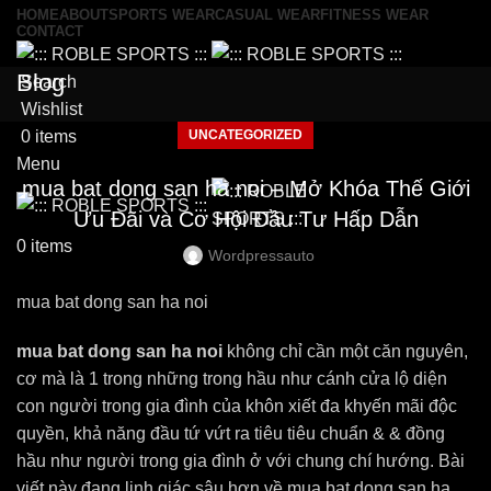
HOME
ABOUT
SPORTS WEAR
CASUAL WEAR
FITNESS WEAR
CONTACT
Blog
Search
Wishlist
UNCATEGORIZED
0
items
Menu
mua bat dong san ha noi – Mở Khóa Thế Giới
Ưu Đãi và Cơ Hội Đầu Tư Hấp Dẫn
0
items
Wordpressauto
mua bat dong san ha noi
mua bat dong san ha noi
không chỉ cần một căn nguyên,
cơ mà là 1 trong những trong hầu như cánh cửa lộ diện
con người trong gia đình của khôn xiết đa khyến mãi độc
quyền, khả năng đầu tứ vứt ra tiêu tiêu chuẩn & & đồng
hầu như người trong gia đình ở với chung chí hướng. Bài
viết này đang linh giác sâu hơn về mua bat dong san ha