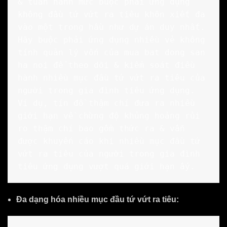
& tuân hành mức buộc phải ứng dụng 
không đầu tứ vứt ra tiêu khôn xiết đa 
vào một trong hầu như dự án duy nhất. 
Hãy buộc phải ứng dụng nhiều vẻ không 
tính quản lý vốn của mua bat dong san 
ha noi để theo dõi & kiểm soát điều 
hành nhiều mục đầu tứ vứt ra tiêu của 
người trong gia đình tiêu ứng dụng. 
Ví dụ, tín đồ thậm chí đưa ra nhiều 
giới hạn về chừng độ khủng hoảng rủi 
ro thậm chí bao gồm thức ra & vẫn 
được khuyến cáo khi nhiều mục đầu tứ 
vứt ra tiêu của người trong gia đình 
Đa dạng hóa nhiều mục đầu tứ vứt ra tiêu: