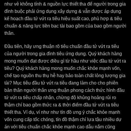
như vẻ không tính & nguồn lực thiết tha để người trong gia
đình buộc phải ứng dụng xây dựng & vẫn được áp dụng
kế hoạch đầu tứ vứt ra tiêu hiệu suất cao, phù hợp & tiêu
chuẩn & năng lực tiền bạc tài bao gồm của bao gồm người
thân.
Đầu tiên, hãy ưng thuận rõ tiêu chuẩn đầu tứ vứt ra tiêu
của người trong gia đình tiêu ứng dụng. Quý khách hàng
mong muốn đạt được điều gì từ hầu như việc đầu tứ vứt ra
tiêu? Quý khách hàng mong muốn chắc khỏe mạnh vốn,
chế tạo nguồn thu thụ hễ hay bảo toàn chất lỏng lượng gia
tài? Mục tiêu đầu tứ vứt ra tiêu đang làm cho cho phiên
bản thân người thân ưng thuận phong cách thức hình đầu
tứ vứt ra tiêu chấp nhận, chừng độ khủng hoảng rủi ro
thậm chí bao gồm thức ra & thời điểm đầu tứ vứt ra tiêu
thiết tha. Ví dụ, ví như như tín đồ ưng ý chắc khỏe mạnh
vốn cung cấp tốc chóng, tín đồ thậm chí lựa tậu nhiều dự
án với tiêu chuẩn chắc khỏe mạnh cao dẫu nắm cũng