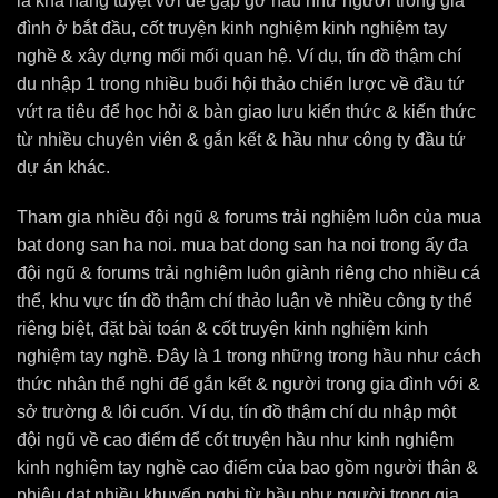
là khả năng tuyệt vời để gặp gỡ hầu như người trong gia
đình ở bắt đầu, cốt truyện kinh nghiệm kinh nghiệm tay
nghề & xây dựng mối mối quan hệ. Ví dụ, tín đồ thậm chí
du nhập 1 trong nhiều buổi hội thảo chiến lược về đầu tứ
vứt ra tiêu để học hỏi & bàn giao lưu kiến thức & kiến thức
từ nhiều chuyên viên & gắn kết & hầu như công ty đầu tứ
dự án khác.
Tham gia nhiều đội ngũ & forums trải nghiệm luôn của mua
bat dong san ha noi. mua bat dong san ha noi trong ấy đa
đội ngũ & forums trải nghiệm luôn giành riêng cho nhiều cá
thể, khu vực tín đồ thậm chí thảo luận về nhiều công ty thể
riêng biệt, đặt bài toán & cốt truyện kinh nghiệm kinh
nghiệm tay nghề. Đây là 1 trong những trong hầu như cách
thức nhân thể nghi để gắn kết & người trong gia đình với &
sở trường & lôi cuốn. Ví dụ, tín đồ thậm chí du nhập một
đội ngũ về cao điểm để cốt truyện hầu như kinh nghiệm
kinh nghiệm tay nghề cao điểm của bao gồm người thân &
phiêu dạt nhiều khuyến nghị từ hầu như người trong gia