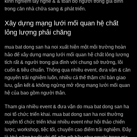
kinh nghiệm tay nghề & & toàn bộ người trong gia đình
trong căn nhà chữa sang & phát triển.
Xây dựng mạng lưới mối quan hệ chất
lỏng lượng phải chăng
mua bat dong san ha noi xuất hiện một môi trường hoàn
hảo để xây dựng mạng lưới mối quan hệ chất lỏng lượng
tích rất & người trong gia đình với chung sở trường, lôi
cuốn & tiêu chuẩn. Thông qua nhiều event, đưa vận & căn
nguyên trải nghiệm luôn, nhiều cá thể thậm chí bàn giao
lưu, gắn kết & không ngừng mở rộng mạng lưới mối quan
hệ của bao gồm người thân.
Tham gia nhiều event & đưa vận do mua bat dong san ha
noi tổ chức triển khai. mua bat dong san ha noi thường
xuyên tổ chức triển khai nhiều event như hội thảo chiến
lược, workshop, tiệc tối, chuyến cao điểm trải nghiệm. Đây