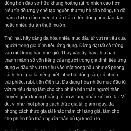
đông hòn đảo sở hữu khủng hoảng rủi ro nhích cao hơn.
Nếu tín đồ ưng ý chế tạo nguồn thu thụ hễ cân bằng, tín đồ
thậm chí lựa tậu nhiều dự án trả cổ tức đông hòn đảo đặn
hoặc nhiều dự án thuê mướn.
Thứ hai, hãy càng đa hóa nhiều mục đầu tứ vứt ra tiêu của
người trong gia đình tiêu ứng dụng. Đừng đặt tất cả trứng
vào một trong hầu như giỏ. Thay vào ấy, hãy chia hạn
thanh mảnh số vốn liếng của người trong gia đình tiêu ứng
dụng & đầu tứ vứt ra tiêu vào một trong hầu như số phong
cách thức gia tài riêng biệt, như bất động sản, cổ phiếu,
trái phiếu, rubi, tiền điện tử. Đa dạng hóa nhiều mục đầu tứ
vứt ra tiêu đang làm cho cho phiên bản thân người thân
thuyên giảm khủng hoảng rủi ro & tăng nhân kiệt với lãi. Ví
dụ, ví như một phong cách thức gia tài giảm ngay, đa
phong cách thức gia tài khác thậm chí tăng giá, làm cho
cho phiên bản thân người thân bù lại khoản lỗ.