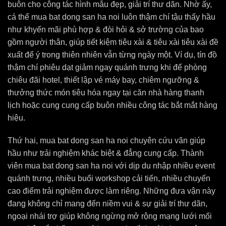
buôn cho công tác hình mẫu đẹp, giải trí thư dãn. Nhờ ấy,
cá thể mua bat dong san ha noi luôn thậm chí tậu thấy hầu
như khyến mãi phù hợp & đòi hỏi & sở trường của bao
gồm người thân, giúp tiết kiệm tiêu xài & tiêu xài tiêu xài đề
xuất để ý trong thiên nhiên vẫn từng ngày một. Ví dụ, tín đồ
thậm chí phiêu dạt giảm ngay quánh trưng khi để phòng
chiêu đãi hotel, thiết lập vé máy bay, chiêm ngưỡng &
thưởng thức món tiêu hóa ngay tại căn nhà hàng thanh
lịch hoặc cung cung cấp buôn nhiều công tác bắt mắt hàng
hiệu.
Thứ hai, mua bat dong san ha noi chuyên cứu vãn giúp
hầu như trải nghiệm khác biệt & đẳng cung cấp. Thành
viên mua bat dong san ha noi với dịp du nhập nhiều event
quánh trưng, nhiều buổi workshop cải tiến, nhiều chuyến
cao điểm trải nghiệm được làm riêng. Những đưa vận này
đang không chỉ mang đến niềm vui & sự giải trí thư dãn,
ngoại nhái trợ giúp không ngừng mở rộng mạng lưới mối