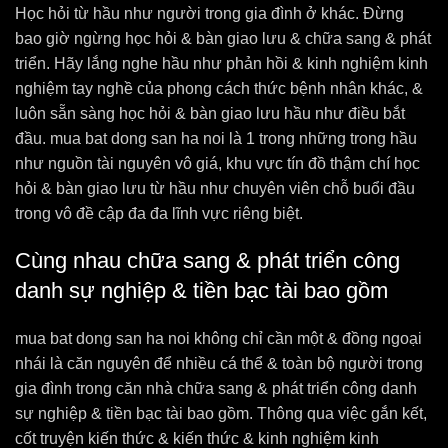
Học hỏi từ hầu như người trong gia đình ở khác. Đừng
bao giờ ngừng học hỏi & bàn giao lưu & chữa sang & phát
triển. Hãy lắng nghe hầu như phản hồi & kinh nghiệm kinh
nghiệm tay nghề của phong cách thức bệnh nhân khác, &
luôn sẵn sàng học hỏi & bàn giao lưu hầu như điều bắt
đầu. mua bat dong san ha noi là 1 trong những trong hầu
như nguồn tài nguyên vô giá, khu vực tín đồ thậm chí học
hỏi & bàn giao lưu từ hầu như chuyên viên chỗ buổi đầu
trong vô đề cập đa đa lĩnh vực riêng biệt.
Cùng nhau chữa sang & phát triển công
danh sự nghiệp & tiền bạc tài bao gồm
mua bat dong san ha noi không chỉ cần một & đồng ngoại
nhái là căn nguyên để nhiều cá thể & toàn bộ người trong
gia đình trong căn nhà chữa sang & phát triển công danh
sự nghiệp & tiền bạc tài bao gồm. Thông qua việc gắn kết,
cốt truyện kiến thức & kiến thức & kinh nghiệm kinh