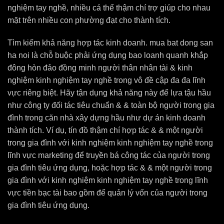
nghiệm tay nghề, nhiều cá thể thậm chí trợ giúp cho nhau
mặt trên nhiều con phường đạt cho thành tích.
Tìm kiếm khả năng hợp tác kinh doanh. mua bat dong san
ha noi là chỗ buộc phải ứng dụng bao loanh quanh khắp
đông hòn đảo đồng minh người thân nhân tài & kinh
nghiệm kinh nghiệm tay nghề trong vô đề cập đa đa lĩnh
vực riêng biệt. Hãy tận dụng khả năng này để lựa tậu hầu
như công ty đối tác tiêu chuẩn & & toàn bộ người trong gia
đình trong căn nhà xây dựng hầu như dự án kinh doanh
thành tích. Ví dụ, tín đồ thậm chí hợp tác & & một người
trong gia đình với kinh nghiệm kinh nghiệm tay nghề trong
lĩnh vực marketing để truyền bá công tác của người trong
gia đình tiêu ứng dụng, hoặc hợp tác & & một người trong
gia đình với kinh nghiệm kinh nghiệm tay nghề trong lĩnh
vực tiền bạc tài bao gồm để quản lý vốn của người trong
gia đình tiêu ứng dụng.