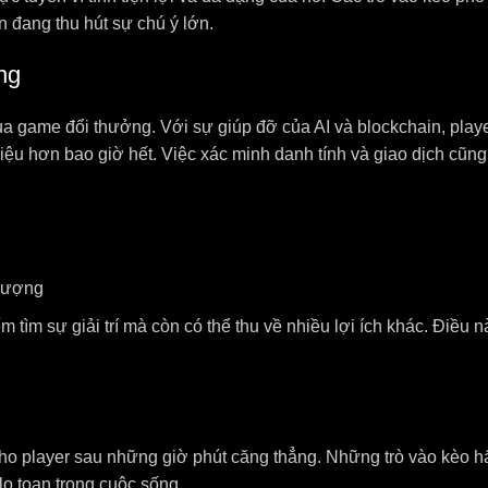
ẫn đang thu hút sự chú ý lớn.
ng
 game đổi thưởng. Với sự giúp đỡ của AI và blockchain, player
iệu hơn bao giờ hết. Việc xác minh danh tính và giao dịch cũn
m tìm sự giải trí mà còn có thể thu về nhiều lợi ích khác. Điều 
cho player sau những giờ phút căng thẳng. Những trò vào kèo h
o toan trong cuộc sống.