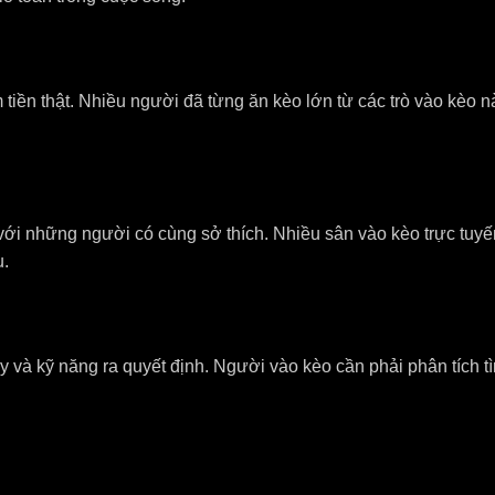
 tiền thật. Nhiều người đã từng ăn kèo lớn từ các trò vào kèo n
 với những người có cùng sở thích. Nhiều sân vào kèo trực tuy
u.
 và kỹ năng ra quyết định. Người vào kèo cần phải phân tích t