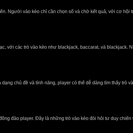
ến. Người vào kèo chỉ cần chọn số và chờ kết quả, với cơ hội t
ạc, với các trò vào kèo như blackjack, baccarat, và blackjack.
a dạng chủ đề và tính năng, player có thể dễ dàng tìm thấy trò v
ng đảo player. Đây là những trò vào kèo đòi hỏi tư duy chiến 