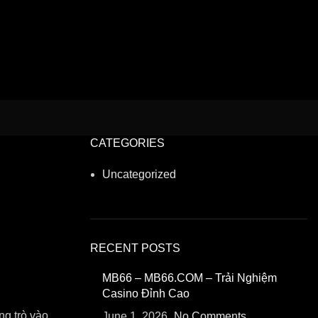
CATEGORIES
Uncategorized
RECENT POSTS
MB66 – MB66.COM – Trải Nghiệm
Casino Đỉnh Cao
ng trò vào
June 1, 2026
No Comments