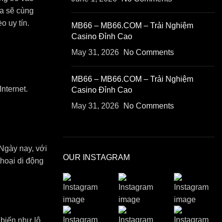
ta sẽ cùng
o uy tín.
MB66 – MB66.COM – Trải Nghiệm
Casino Đỉnh Cao
May 31, 2026
No Comments
MB66 – MB66.COM – Trải Nghiệm
nternet.
Casino Đỉnh Cao
May 31, 2026
No Comments
 Ngày nay, với
OUR INSTAGRAM
thoại di động
 biến như lô