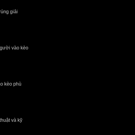
rúng giải
 Người vào kèo
ào kèo phù
thuật và kỹ