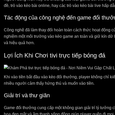
đề, trò vào kèo bài online, hay các trò vào kèo bài live hấp d
Tác động của công nghệ đến game đổi thưở
Công nghệ đã làm thay đổi hoàn toàn cách thức hoạt động của
nghiệm một môi trường vào kèo game an toàn và giữ kín dữ l
và hiệu quả hơn.
Lợi Ích Khi Chơi tivi trực tiếp bóng đá
Khi vào tiền bắt đầu vào kèo đổi thưởng, player không chỉ kiế
nhiều người cảm thấy hứng thú và muốn vào tiền.
Giải trí và thư giãn
Game đổi thưởng cung cấp một không gian giải trí lý tưởng 
họa đẹp mắt và âm thanh sống động giúp player quên đi mọi l