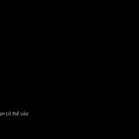
ạn có thể vào