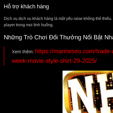
Hỗ trợ khách hàng
Dịch vụ dịch vụ khách hàng là một yếu raise không thể thiếu
player trong mọi tình huống.
Những Trò Chơi Đổi Thưởng Nổi Bật Nh
https://marineseo.com/trade-a
Xem thêm:
week-movie-style-shirt-29-2025/