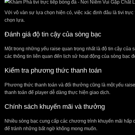
Với vô vàn sự lựa chọn hiện có, việc xác định đâu là tivi trực
chọn lựa.
Đánh giá độ tin cậy của sòng bạc
Một trong những yếu raise quan trọng nhất là độ tin cậy của 
các thông tin liên quan đến lịch sử hoạt động của sòng bạc đ
Kiểm tra phương thức thanh toán
Phương thức thanh toán và đổi thưởng cũng là một yếu rai
thanh toán để player dễ dàng thực hiện giao dịch.
Chính sách khuyến mãi và thưởng
Nhiều sòng bạc cung cấp các chương trình khuyến mãi hấp dẫ
để tránh những bất ngờ không mong muốn.