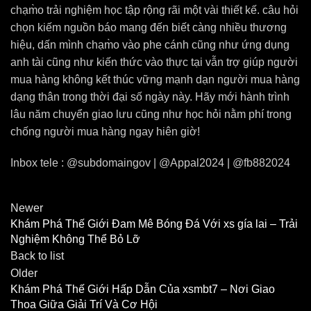
chạm̀o trải nghiệm học tập rộng rãi một vài thiết kế. câu hỏi
chọn kiếm nguồn báo mang đến biết càng nhiều thương
hiệu, dấn mình chạm̀o vào phe cánh cũng như ứng dụng
anh tài cũng như kiến thức vào thực tại vẫn trợ giúp người
mua hàng không kết thúc vững mạnh dạn người mua hàng
dạng thân trong thời đại số ngày này. Hãy mới hành trình
lâu năm chuyển giao lưu cũng như học hỏi nằm phí trong
chống người mua hàng ngay hiên giờ!
Inbox tele : @subdomaingov | @Appal2024 | @fb882024
Newer
Khám Phá Thế Giới Đam Mê Bóng Đá Với xs gía lai – Trải
Nghiệm Không Thể Bỏ Lỡ
Back to list
Older
Khám Phá Thế Giới Hấp Dẫn Của xsmbt7 – Nơi Giao
Thoa Giữa Giải Trí Và Cơ Hội