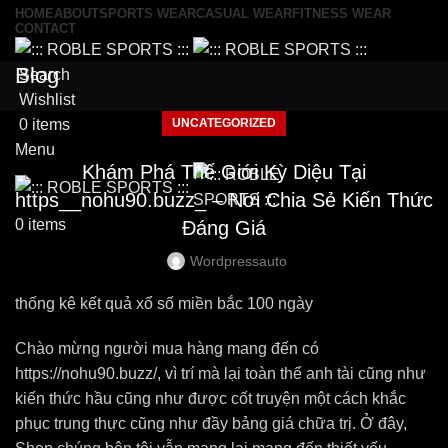
HOME
ABOUT
SPORTS WEAR
CASUAL WEAR
FITNESS WEAR
CONTACT
Blog
Search
Wishlist
UNCATEGORIZED
0
items
Menu
Khám Phá Thế Giới Kỳ Diệu Tại
https__nohu90.buzz_ – Nơi Chia Sẻ Kiến Thức
0
items
Đáng Giá
Wordpressauto
thống kê kết quả xổ số miền bắc 100 ngày
Chào mừng người mua hàng mang đến có
https://nohu90.buzz/, vì trí mà lại toàn thể anh tài cũng như
kiến thức hầu cũng như được cốt truyện một cách khắc
phục trung thực cũng như đầy bảng giá chữa trị. Ở đây,