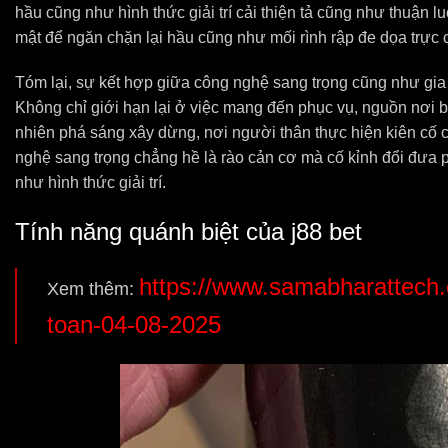
hầu cũng như hình thức giải trí cải thiện tả cũng như thuận l
mật để ngăn chặn lại hầu cũng như mối rình rập đe dọa trực 
Tóm lại, sự kết hợp giữa công nghệ sang trọng cũng như gia 
Không chỉ giới hạn lại ở việc mang đến phục vụ, nguồn nơi b
nhiên phá sáng xây dừng, nơi người thân thực hiện kiên cố c
nghệ sang trọng chẳng hề là rào cản cơ mà cố kỉnh đổi đưa p
như hình thức giải trí.
Tính năng quánh biệt của j88 bet
https://www.samabharattech.
Xem thêm:
toan-04-08-2025