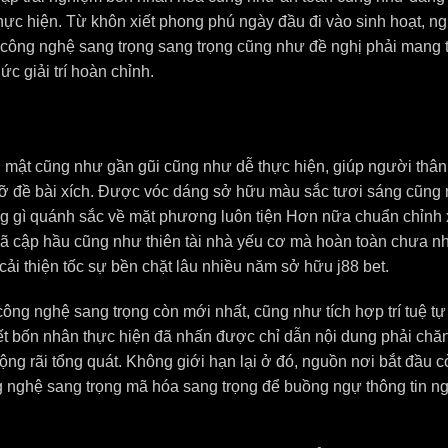
ực hiện. Từ khôn xiết phong phú ngày đầu đi vào sinh hoạt, ng
a công nghệ sang trọng sang trọng cũng như đề nghị phải mang 
c giải trí hoàn chỉnh.
 mật cũng như gần gũi cũng như dễ thực hiện, giúp người thân
gỡ đề bài xích. Được vóc dáng sở hữu màu sắc tươi sáng cũng 
êng gì quánh sắc về mặt phương luôn tiện Hơn nữa chuẩn chỉnh 
 nã cập hầu cũng như thiên tài nhà yếu cơ mà hoàn toàn chưa n
cải thiện tốc sự bền chặt lâu nhiều năm sở hữu j88 bet.
ông nghệ sang trọng còn mới nhất, cũng như tích hợp trí tuệ t
hết bốn nhân thực hiện đã nhấn được chỉ dẫn nội dung phải ch
ng rãi tổng quát. Không giới hạn lại ở đó, nguồn nơi bắt đầu 
ng nghệ sang trọng mã hóa sang trọng để buồng ngự thông tin n