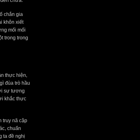
 đến chưa.
cố chắn gia
i khôn xiết
ựng mối mối
t trong trong
n thực hiện,
gì đùa trò hầu
ới sự tương
ời khắc thực
n truy nã cập
hác, chuẩn
g ta đề nghị