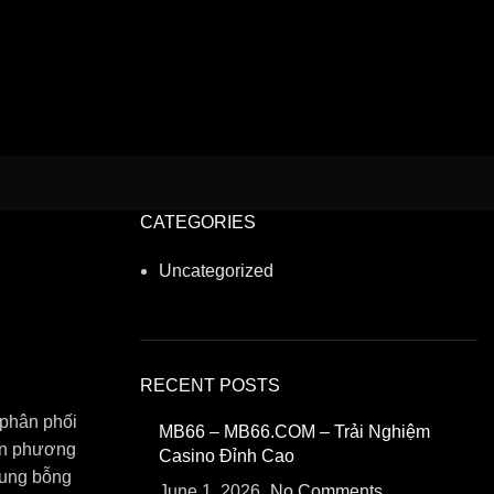
CATEGORIES
Uncategorized
n
RECENT POSTS
 phân phối
MB66 – MB66.COM – Trải Nghiệm
đến phương
Casino Đỉnh Cao
dung bỗng
June 1, 2026
No Comments