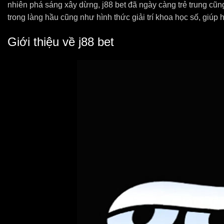
nhiên phá sáng xây dừng, j88 bet đã ngày càng trẻ trung cũn
trong làng hầu cũng như hình thức giải trí khoa học số, giúp
Giới thiệu về j88 bet