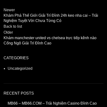
Newer
Khám Phá Thế Giới Giải Trí Đỉnh 24h keo nha cai – Trải
Nghiệm Tuyệt Vời Chưa Từng Có
Back to list
Older
Khám manchester united vs chelsea trực tiếp kênh nào
Cổng Ngõ Giải Trí Đỉnh Cao
CATEGORIES
Uncategorized
RECENT POSTS
MB66 – MB66.COM – Trải Nghiệm Casino Đỉnh Cao