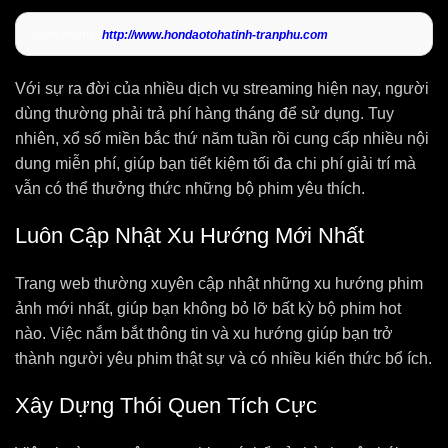
xem thêm:
http://www.hondaotohatinh-tranphu.com
Với sự ra đời của nhiều dịch vụ streaming hiện nay, người
dùng thường phải trả phí hàng tháng để sử dụng. Tuy
nhiên, xổ số miền bắc thứ năm tuần rồi cung cấp nhiều nội
dung miễn phí, giúp bạn tiết kiệm tối đa chi phí giải trí mà
vẫn có thể thưởng thức những bộ phim yêu thích.
Luôn Cập Nhật Xu Hướng Mới Nhất
Trang web thường xuyên cập nhật những xu hướng phim
ảnh mới nhất, giúp bạn không bỏ lỡ bất kỳ bộ phim hot
nào. Việc nắm bắt thông tin và xu hướng giúp bạn trở
thành người yêu phim thật sự và có nhiều kiến thức bổ ích.
Xây Dựng Thói Quen Tích Cực