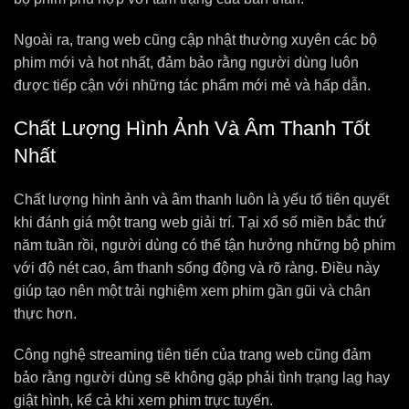
Ngoài ra, trang web cũng cập nhật thường xuyên các bộ
phim mới và hot nhất, đảm bảo rằng người dùng luôn
được tiếp cận với những tác phẩm mới mẻ và hấp dẫn.
Chất Lượng Hình Ảnh Và Âm Thanh Tốt
Nhất
Chất lượng hình ảnh và âm thanh luôn là yếu tố tiên quyết
khi đánh giá một trang web giải trí. Tại xổ số miền bắc thứ
năm tuần rồi, người dùng có thể tận hưởng những bộ phim
với độ nét cao, âm thanh sống động và rõ ràng. Điều này
giúp tạo nên một trải nghiệm xem phim gần gũi và chân
thực hơn.
Công nghệ streaming tiên tiến của trang web cũng đảm
bảo rằng người dùng sẽ không gặp phải tình trạng lag hay
giật hình, kể cả khi xem phim trực tuyến.