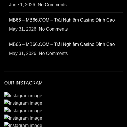
June 1, 2026
No Comments
MB66 – MB66.COM – Trải Nghiệm Casino Đỉnh Cao
May 31, 2026
No Comments
MB66 – MB66.COM – Trải Nghiệm Casino Đỉnh Cao
May 31, 2026
No Comments
OUR INSTAGRAM