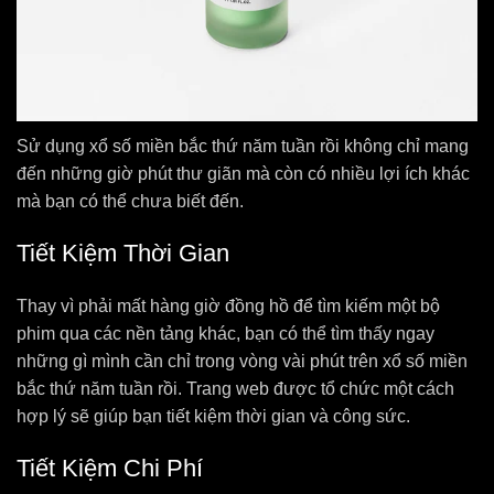
Sử dụng xổ số miền bắc thứ năm tuần rồi không chỉ mang
đến những giờ phút thư giãn mà còn có nhiều lợi ích khác
mà bạn có thể chưa biết đến.
Tiết Kiệm Thời Gian
Thay vì phải mất hàng giờ đồng hồ để tìm kiếm một bộ
phim qua các nền tảng khác, bạn có thể tìm thấy ngay
những gì mình cần chỉ trong vòng vài phút trên xổ số miền
bắc thứ năm tuần rồi. Trang web được tổ chức một cách
hợp lý sẽ giúp bạn tiết kiệm thời gian và công sức.
Tiết Kiệm Chi Phí