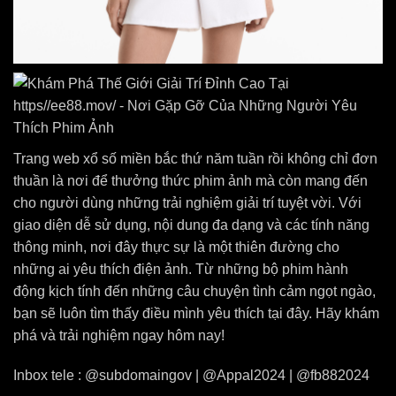
Trang web xổ số miền bắc thứ năm tuần rồi không chỉ đơn
thuần là nơi để thưởng thức phim ảnh mà còn mang đến
cho người dùng những trải nghiệm giải trí tuyệt vời. Với
giao diện dễ sử dụng, nội dung đa dạng và các tính năng
thông minh, nơi đây thực sự là một thiên đường cho
những ai yêu thích điện ảnh. Từ những bộ phim hành
động kịch tính đến những câu chuyện tình cảm ngọt ngào,
bạn sẽ luôn tìm thấy điều mình yêu thích tại đây. Hãy khám
phá và trải nghiệm ngay hôm nay!
Inbox tele : @subdomaingov | @Appal2024 | @fb882024