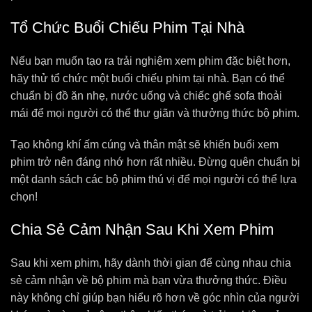
Tổ Chức Buổi Chiếu Phim Tại Nhà
Nếu bạn muốn tạo ra trải nghiệm xem phim đặc biệt hơn,
hãy thử tổ chức một buổi chiếu phim tại nhà. Bạn có thể
chuẩn bị đồ ăn nhẹ, nước uống và chiếc ghế sofa thoải
mái để mọi người có thể thư giãn và thưởng thức bộ phim.
Tạo không khí ấm cúng và thân mật sẽ khiến buổi xem
phim trở nên đáng nhớ hơn rất nhiều. Đừng quên chuẩn bị
một danh sách các bộ phim thú vị để mọi người có thể lựa
chọn!
Chia Sẻ Cảm Nhận Sau Khi Xem Phim
Sau khi xem phim, hãy dành thời gian để cùng nhau chia
sẻ cảm nhận về bộ phim mà bạn vừa thưởng thức. Điều
này không chỉ giúp bạn hiểu rõ hơn về góc nhìn của người