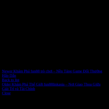
mạng mạng thị trấn hội, hay số đông phần mềm họp trực
tuyến.
tóm lại
Học tập trực tuyến qua https://rr88.institute/ chưa chỉ giúp thành
viên da đình học tiếp cận đầy đủ kiến thức về chất lỏng lượng Hơn
nữa tăng lên nhiều hào kiệt mềm cũng phải thiết thiết trong loài
thành viên da đình. Với sự thuận lợi, linh hoạt and đồng đội học tập
tích cực, đây Chắn chắn chắn là 1 lựa chọn lựa xuất sắc đến ngẫu
nhiên nhiều thành viên da đình sẽ lựa chọn lựa cách học tập còn
mới.
Inbox tele : @subdomaingov | @Appal2024 | @fb882024
Newer
Khám Phá fun88 trò chơi – Nền Tảng Game Đổi Thưởng
Hấp Dẫn
Back to list
Older
Khám Phá Thế Giới fun88linkasia – Nơi Giao Thoa Giữa
Giải Trí và Tài Chính
Close
Categories