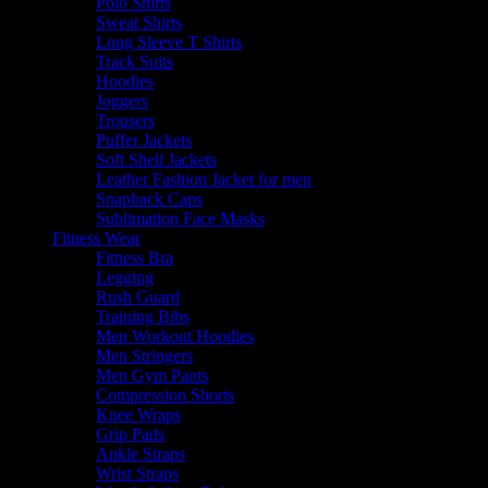
Polo Shirts
Sweat Shirts
Long Sleeve T Shirts
Track Suits
Hoodies
Joggers
Trousers
Puffer Jackets
Soft Shell Jackets
Leather Fashion Jacket for men
Snapback Caps
Sublimation Face Masks
Fitness Wear
Fitness Bra
Legging
Rush Guard
Training Bibs
Men Workout Hoodies
Men Stringers
Men Gym Pants
Compression Shorts
Knee Wraps
Grip Pads
Ankle Straps
Wrist Straps