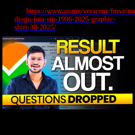
Xem
https://www.uv.mx/veracruz/fmvz/tr
thêm:
diogo-jota-rip-1996-2025-graphic-
shirt-38-2025/
Khi nói tới sự học tập trực tuyến, quan trọng chưa nói tới
https://rr88.institute/. Trang web này sẽ nhanh chóng vươn lên là 1
trong đầy đủ nguồn khoáng sản bậc nhất đến đầy đủ ai muốn cải
thiện hào kiệt.