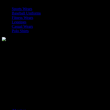
Sports Wears
Baseball Uniforms
Fitness Wears
Leggings
Casual Wears
Polo Shirts
Manufacturer of Sports, Fitness and Casual Wears..
Moh Usman Nagar Bonkan Gohd Pura Road 51310 Sialkot,
Pakistan.
WhatsApp: +92 314 174 2672
Phone: +92 314 174 2672
E-mail: info@roblesports.com
USEFULL LINKS