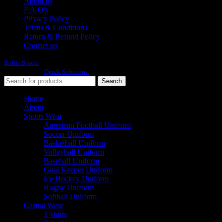
About us
F.A.Q's
Privacy Policy
Terms & Conditions
Return & Refund Policy
Contact us
Roble Sports
2023/24 All Rights Reserved.
Developed By
Quick Solutions.
Search
Home
About
Sports Wear
American Football Uniform
Soccer Uniform
Basketball Uniform
Volleyball Uniform
Baseball Uniform
Goal Keeper Uniform
Ice Hockey Uniform
Rugby Uniform
Softball Uniform
Casual Wear
T shirts