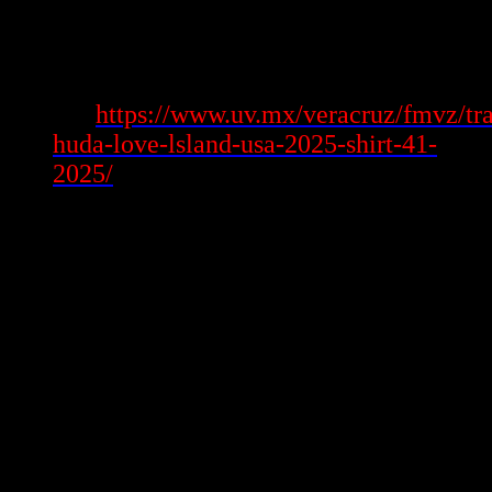
Các Kỹ Năng Quan Trọng Cần Phát Triển
Khi Học Trực Tuyến
Xem
https://www.uv.mx/veracruz/fmvz/tr
thêm:
huda-love-lsland-usa-2025-shirt-41-
2025/
Học trực tuyến chưa chỉ thuần tuý là tiếp thu kiến thức Hơn nữa là
cách để tăng lên nhiều hào kiệt chú vai trung phong khác.
Kỹ Năng Tự Quản Lý
trong số đông hào kiệt lời yêu cầu mà thành viên da đình học phải
tăng lên đấy là cách tự điều hành and quản lý.
Lập Kế Hoạch Học Tập
: Người học nên biết cách lập kế
hoạch học tập trung lý để sẽ chiếm phần lĩnh được mục tiêu
trong ngắn ngày nhất.
Quản Lý Thời Gian
: Kỹ năng này giúp thành viên da đình
học vừa có thể xong xuôi công chuyện học tập vừa có thời
điểm đến đầy đủ chuyển đụng khác trong loài thành viên da