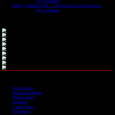
May 31, 2026
No Comments
MB66 – MB66.COM – Trải Nghiệm Casino Đỉnh Cao
May 31, 2026
No Comments
Our Instagram
OUR CATEGORIES
Sports Wears
Baseball Uniforms
Fitness Wears
Leggings
Casual Wears
Polo Shirts