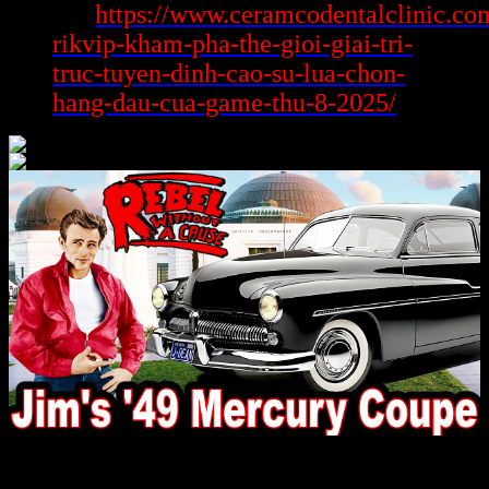
https://www.ceramcodentalclinic.com
thêm:
rikvip-kham-pha-the-gioi-giai-tri-
truc-tuyen-dinh-cao-su-lua-chon-
hang-dau-cua-game-thu-8-2025/
fun88nhacai công ty yếu là nền tảng game trực đường đầy say đắm
cũng như gợi cảm, trong khoảng lịch sử vẻ vang mập dạn dĩ mang