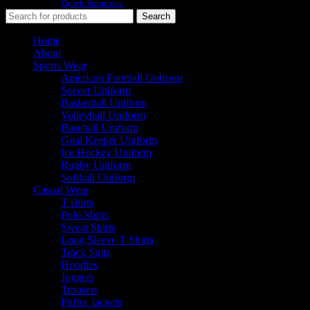
Developed By
Quick Solutions.
Search
Home
About
Sports Wear
American Football Uniform
Soccer Uniform
Basketball Uniform
Volleyball Uniform
Baseball Uniform
Goal Keeper Uniform
Ice Hockey Uniform
Rugby Uniform
Softball Uniform
Casual Wear
T shirts
Polo Shirts
Sweat Shirts
Long Sleeve T Shirts
Track Suits
Hoodies
Joggers
Trousers
Puffer Jackets