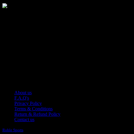
Manufacturer of Sports, Fitness and Casual Wears..
Moh Usman Nagar Bonkan Gohd Pura Road 51310 Sialkot,
Pakistan.
WhatsApp: +92 314 174 2672
Phone: +92 314 174 2672
E-mail: info@roblesports.com
USEFULL LINKS
About us
F.A.Q's
Privacy Policy
Terms & Conditions
Return & Refund Policy
Contact us
Roble Sports
2023/24 All Rights Reserved.