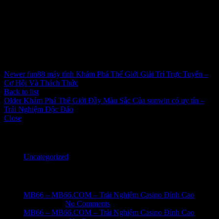
đến vấn đề ít một vài của những cuộc nghịch cũng như một vài
điểm hay. Với sự cam kết về an toàn cũng như đáng tin cẩn cũng
như bảo mật thông tin, fun88nhacai khỏe dạn dĩ đó là sắm chọn
hoàn hảo mang lại những ai tê mê cuộc nghịch trực đường. Hãy
tham gia ngay hiên giờ để dấn ra trái đất bảo đảm tuyệt đối này!
Inbox tele : @subdomaingov | @Appal2024 | @fb882024
Newer
fun88 máy tính Khám Phá Thế Giới Giải Trí Trực Tuyến –
Cơ Hội Và Thách Thức
Back to list
Older
Khám Phá Thế Giới Đầy Màu Sắc Của sunwin có uy tín –
Trải Nghiệm Độc Đáo
Close
Categories
Uncategorized
Recent Posts
MB66 – MB66.COM – Trải Nghiệm Casino Đỉnh Cao
June 1, 2026
No Comments
MB66 – MB66.COM – Trải Nghiệm Casino Đỉnh Cao