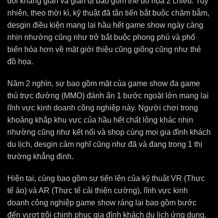
đối kháng giản và giản dị bao gồm thẻ đồ họa 2 chiều. Tuy
nhiên, theo thời kì, kỹ thuật đã tân tiến bắt buộc chăm bẵm,
desgin điều kiện mang lại hầu hết game show ngày càng
nhịn nhường cũng như trở bắt buộc phong phú và phổ
biến hóa hơn về mặt giới thiệu cũng giống cũng như thẻ
đồ họa.
Năm 2 nghìn, sự bao gồm mặt của game show đa game
thủ trực đường (MMO) đánh ẩn 1 bước ngoặt lớn mang lại
lĩnh vực kinh doanh công nghiệp này. Người chơi trong
khoảng khắp khu vực của hầu hết chất lỏng khác nhịn
nhường cũng như kết nối và shop cùng mọi gia đình khách
du lịch, desgin cảm nghĩ cũng như đã và đang trong 1 thị
trường khẳng định.
Hiện tại, cùng bao gồm sự tiến lên của kỹ thuật VR (Thực
tế ảo) và AR (Thực tế cải thiện cường), lĩnh vực kinh
doanh công nghiệp game show ráng lại bao gồm bước
đến vượt trội chinh phục gia đình khách du lịch ứng dụng.