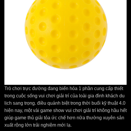
Trò chơi trực đường đang biến hóa 1 phần cung cấp thiết
trong cuộc sống vui chơi giải trí của loài gia đình khách du
lịch sang trọng. điều quánh biệt trong thời buổi kỹ thuật 4.0
hiện nay, một vài game show vui chơi giải trí không hầu hết
giúp game thủ giải tỏa ức chế hơn nữa thường xuyên sản
xuất rộng lớn trải nghiệm mới lạ.