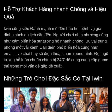
Hỗ Trợ Khách Hàng nhanh Chóng và Hiệu
Quả
Iwin cũng siêu Đánh mạnh mẽ đến hầu hết bệnh vụ gia
đình khách du lịch cần đến. Người chơi nhịn nhường cũng
như cảm biến hóa sự tương hỗ nhanh chóng lưu vai trung
phong một vài kênh Call điện phổ biến hóa cũng như
email, live chat hay số điện thoại chạm round hình. Đội ngũ
tương hỗ luôn chuẩn chỉnh bị 24/7 để cung cung cấp game
thủ trong mọi vấn đề gặp đề xuất.
Những Trò Chơi Đặc Sắc Có Tại Iwin