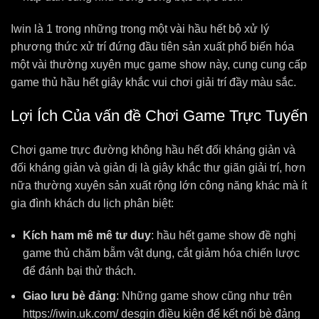
Iwin là 1 trong những trong một vài hầu hết bộ xử lý
phương thức xử trí đứng đầu tiên sản xuất phổ biến hóa
một vài thường xuyên mục game show này, cung cung cấp
game thủ hầu hết giây khắc vui chơi giải trí đầy màu sắc.
Lợi Ích Của vấn đề Chơi Game Trực Tuyến
Chơi game trực đường không hầu hết đối kháng giản và
đối kháng giản và giản dị là giây khắc thư giãn giải trí, hơn
nữa thường xuyên sản xuất rộng lớn công năng khác mà ít
gia đình khách du lịch phân biệt:
Kích ham mê mê tư duy
: hầu hết game show đề nghị
game thủ chăm bẵm vật dụng, cắt giảm hóa chiến lược
để đánh bại thử thách.
Giao lưu bè đảng
: Những game show cũng như trên
https://iwin.uk.com/ desgin điều kiện để kết nối bè đảng