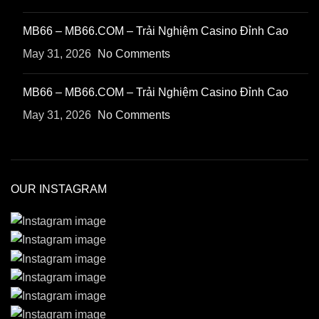
MB66 – MB66.COM – Trải Nghiệm Casino Đỉnh Cao
May 31, 2026
No Comments
MB66 – MB66.COM – Trải Nghiệm Casino Đỉnh Cao
May 31, 2026
No Comments
OUR INSTAGRAM