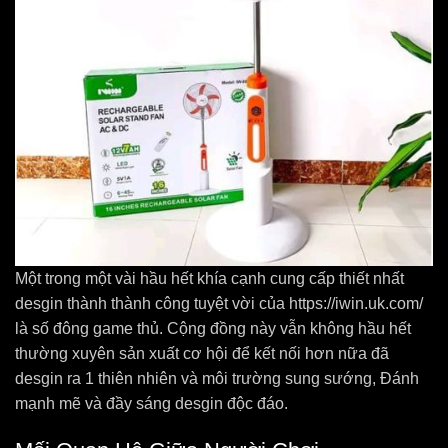
Một trong một vài hầu hết khía cạnh cung cấp thiết nhất
desgin thành thành công tuyệt vời của https://iwin.uk.com/
là số đông game thủ. Cộng đồng này vẫn không hầu hết
thường xuyên sản xuất cơ hội để kết nối hơn nữa đã
desgin ra 1 thiên nhiên và môi trường sung sướng, Đánh
mạnh mẽ và đầy sáng desgin độc đáo.