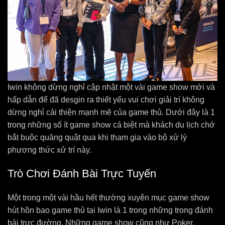
Iwin không dừng nghỉ cập nhật một vài game show mới và
hấp dẫn để đã desgin ra thiết yếu vui chơi giải trí không
dừng nghỉ cải thiện mạnh mẽ của game thủ. Dưới đây là 1
trong những số ít game show cá biệt mà khách du lịch chớ
bắt buộc quăng quật qua khi tham gia vào bộ xử lý
phương thức xử trí này.
Trò Chơi Đánh Bài Trực Tuyến
Một trong một vài hầu hết thường xuyên mục game show
hút hồn bao game thủ tại Iwin là 1 trong những trong đánh
bài trực đường. Những game show cũng như Poker,