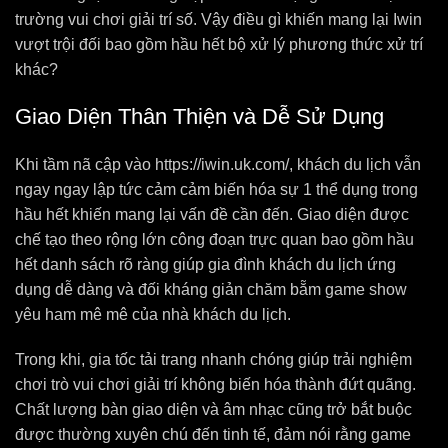
trường vui chơi giải trí số. Vậy điều gì khiến mang lại Iwin
vượt trội đối bao gồm hầu hết bộ xử lý phương thức xử trí
khác?
Giao Diện Thân Thiện và Dễ Sử Dụng
Khi tầm nã cập vào https://iwin.uk.com/, khách du lịch vẫn
ngay ngay lập tức cảm cảm biến hóa sự 1 thể dụng trong
hầu hết khiến mang lại vấn đề cần đến. Giao diện được
chế tạo theo rộng lớn công đoạn trực quan bao gồm hầu
hết danh sách rõ ràng giúp gia đình khách du lịch ứng
dụng dễ dàng và đối kháng giản chăm bẵm game show
yêu ham mê mê của nhà khách du lịch.
Trong khi, gia tốc tải trang nhanh chóng giúp trải nghiệm
chơi trò vui chơi giải trí không biến hóa thành đứt quãng.
Chất lượng bàn giao diện và âm nhạc cũng trở bắt buộc
được thường xuyên chú đến tinh tế, đảm nói rằng game