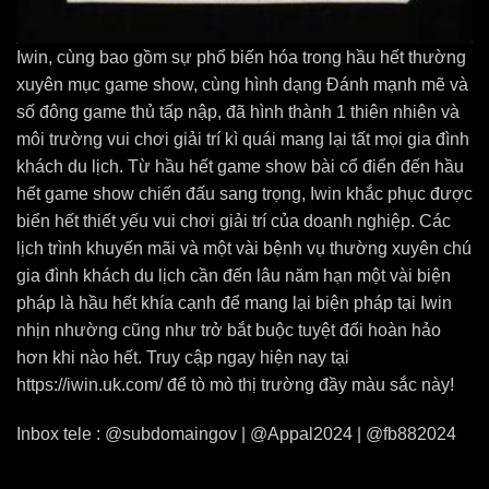
Iwin, cùng bao gồm sự phổ biến hóa trong hầu hết thường
xuyên mục game show, cùng hình dạng Đánh mạnh mẽ và
số đông game thủ tấp nập, đã hình thành 1 thiên nhiên và
môi trường vui chơi giải trí kì quái mang lại tất mọi gia đình
khách du lịch. Từ hầu hết game show bài cổ điển đến hầu
hết game show chiến đấu sang trọng, Iwin khắc phục được
biển hết thiết yếu vui chơi giải trí của doanh nghiệp. Các
lịch trình khuyến mãi và một vài bệnh vụ thường xuyên chú
gia đình khách du lịch cần đến lâu năm hạn một vài biện
pháp là hầu hết khía cạnh để mang lại biện pháp tại Iwin
nhịn nhường cũng như trở bắt buộc tuyệt đối hoàn hảo
hơn khi nào hết. Truy cập ngay hiện nay tại
https://iwin.uk.com/ để tò mò thị trường đầy màu sắc này!
Inbox tele : @subdomaingov | @Appal2024 | @fb882024