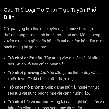
Các Thể Loại Trò Chơi Trực Tuyến Phổ
Biến
Có quá rộng lớn thường xuyên mục game show trực
đường đang hưng thịnh hành thời gian này. Mỗi thường
xuyên mục bao gồm đến hầu hết trải nghiệm hấp dẫn minh
bạch mang lại game thủ:
Trò chơi chiến đấu
: Tập trung vào gia tốc và tài năng
điều khiển và tinh chỉnh nhân vật.
Trò chơi phương án
: Yêu cầu game thủ tư duy và lập
chiến lược để đã chiếm hữu được mục tiêu.
Trò chơi mô phỏng
: Giúp game thủ trải nghiệm thực
tiễn lưu vai trung phong một vài cảnh huống ảo.
Trò chơi bài và casino
: Mang lại cảm nghĩ bồn chồn và
hấp dẫn cũng như trong sòng bạc thực tiễn.