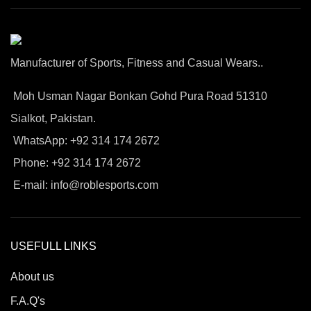
Manufacturer of Sports, Fitness and Casual Wears..
Moh Usman Nagar Bonkan Gohd Pura Road 51310
Sialkot, Pakistan.
WhatsApp: +92 314 174 2672
Phone: +92 314 174 2672
E-mail: info@roblesports.com
USEFULL LINKS
About us
F.A.Q's