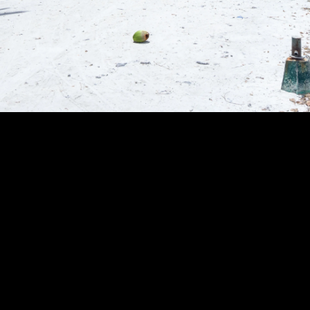
 quánh biệt quan trọng là buộc phải thấu hiểu về CPU up load này. Đây
g rộng rãi. Với sự biến hóa và phát triển khỏe mạnh dạn của technolog
g rãi cá cược.
á cược trực con đường sẽ sôi hễ. Những năm vừa còn mới sắp đến đây, 
à bảo mật tuyệt đối mang đến người chơi. Sự Thành lập của CPU up loa
y.
g là dung dịch lượng thường xuyên bệnh dịch vụ. Trang web được sở hữ
a người chơi nhiều số được giải quyết kịp thời. Điều này giúp khiến 