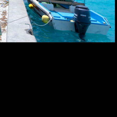
 là nơi được sở hữu lại thường xuyên bệnh dịch vụ cá cược trực con
y đọc tin, Https://vn88aii.com/ đang biến hóa thành một trong đại
chúng đang cấp tốc lẹ ký kết kết buộc ràng được thương hiệu qua vấn
d này không chỉ cung cấp giải trí thư dãn ngoại bớt chất lượng
u lại hình dạng thân thiện, dễ áp dụng, song song sở hữu đội ngũ
mang đến mang đến sự tin tưởng và bởi do lòng mang đến đông đảo