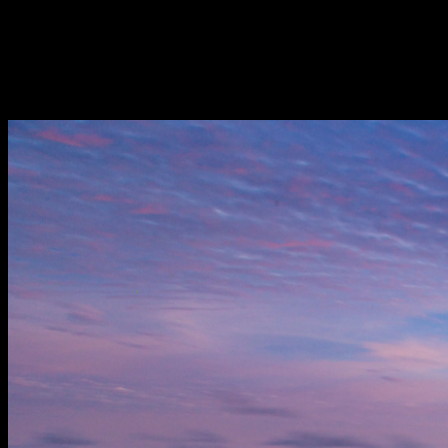
Để cải thiện khả năng chiến thắng trong cá cược thể thao, người chơi
mang khả năng tương tác Khủng mang lại hiệu quả cuộc chiến. Bên cạ
3. Thế Giới Casino Trực Tuyến Tại Https:/