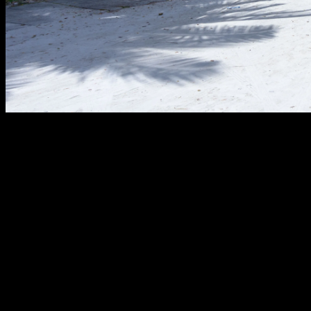
khi đầu đi sâu vào đang từng giác độ của
https://vn88aii.com/
, điều
đường thông dụng tại toàn dung dịch, được ít nhiều người chơi sử dụn
khái số lựa chọn lọc ví trí trước tiên mang đến đại khái ai sử dụng rộn
một.một Lịch Sử Hình Thành
Https://vn88aii.com/ đang Thành lập trong bối cảnh thị trường sex c
đề được sở hữu lại thường xuyên bệnh dịch vụ dung dịch lượng cao v
thường xuyên buộc phải dùng đại khái túng bấn quyết đầu cơ đắm sa
một.2 Chất Lượng Dịch Vụ
trong đầy đủ bài toán giúp
https://vn88aii.com/
thu hút người áp dụn
cung ứng Bạn hàng điêu luyện. Bất kỳ băn khoăn hay bài toán nào củ