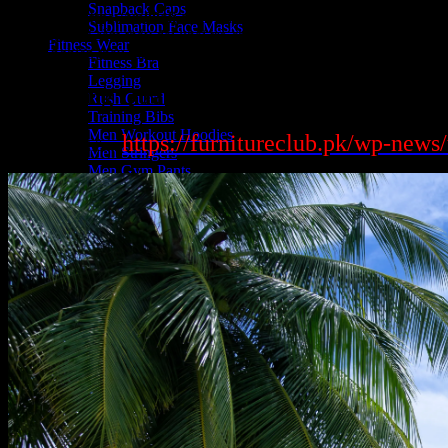
Snapback Caps
Trang web
https://vn88aii.com/
không chỉ thuần tuý là một trong đạ
Sublimation Face Masks
đây, người sẽ sắm thấy đại khái trò chơi quánh sắc song song sở hữu 
Fitness Wear
doanh nghiệp thấu hiểu hơn về nhân cái mã của
https://vn88aii.com/
Fitness Bra
Legging
một. Tổng Quan Về Https://vn88aii.com/
Rush Guard
Training Bibs
Men Workout Hoodies
https://furnitureclub.pk/wp-news
Xem thêm:
Men Stringers
Men Gym Pants
Compression Shorts
Knee Wraps
Grip Pads
Ankle Straps
Wrist Straps
Weight Lifting Belts
Contact
Search
Wishlist
0
items
$
0.00
Menu