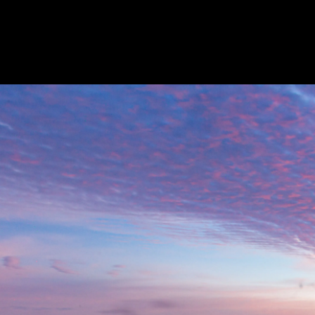
 vô cùng buộc phải mang kế hoạch hợp lí. việc tò mò và nghiên cứu vớt
nh đấy, vấn đề vận hành mức vứt ra mức giá cá cược cũng đóng vai tr
/vn88aii.com/