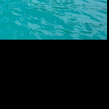
hơi mang khả năng nhập cuộc dự đoán hiệu quả mang đến ít nhiều môn
 hút hàng triệu nhân loại nhập cuộc đặt cược đang từng ngày. Ngoài
ể thao điện tử sẽ vô cùng được sử dụng rộng rãi.
ực tiếp bao tất cả cá cược theo tỷ số, mỗi bao tất cả sách nhiều số