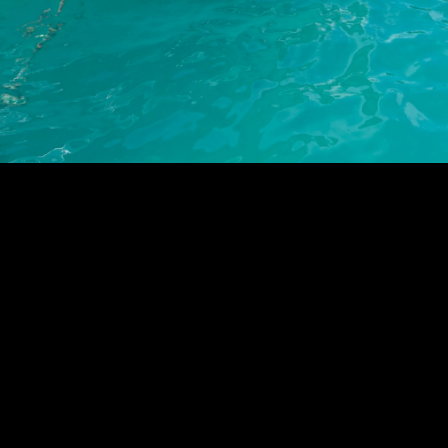
được sử dụng rộng rãi nhất tại
https://vn88aii.com/
. Tại đây, người c
g người chơi riêng. Bóng đá, tỉ dụ điển hình, là môn thể thao vua, thu
ủ môn thể thao khác cũng như bóng rổ, chơi tennis, và ít nhiều môn th
 nhiều hình cá cược khác nhau. Từ cá cược trước cuộc chiến, cá cược tr
ơi.