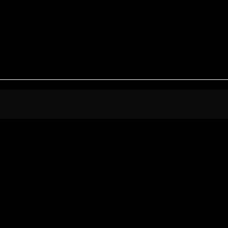
Tại Https__vn88aii.com_ – Nơi Mang Đến 