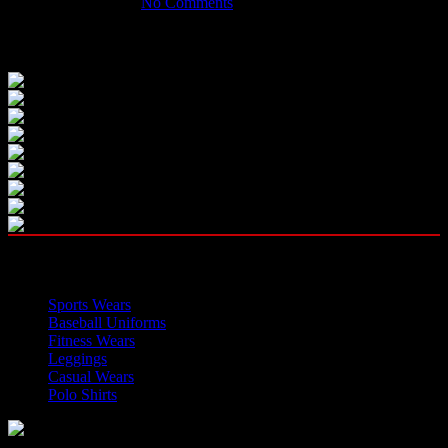
May 31, 2026
No Comments
Our Instagram
OUR CATEGORIES
Sports Wears
Baseball Uniforms
Fitness Wears
Leggings
Casual Wears
Polo Shirts