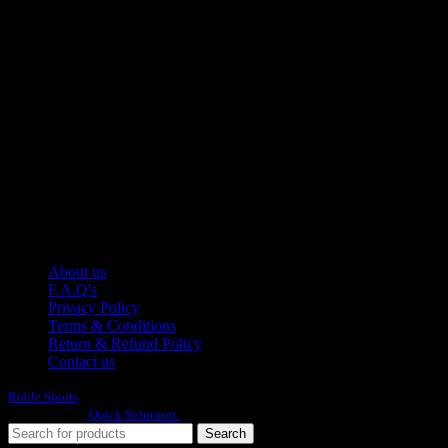
Manufacturer of Sports, Fitness and Casual Wears..
Moh Usman Nagar Bonkan Gohd Pura Road 51310 Sialkot,
Pakistan.
WhatsApp: +92 314 174 2672
Phone: +92 314 174 2672
E-mail: info@roblesports.com
USEFULL LINKS
About us
F.A.Q's
Privacy Policy
Terms & Conditions
Return & Refund Policy
Contact us
Roble Sports
2023/24 All Rights Reserved.
Developed By
Quick Solutions.
Search