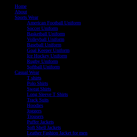
Home
About
Sports Wear
American Football Uniform
Soccer Uniform
Basketball Uniform
Volleyball Uniform
Baseball Uniform
Goal Keeper Uniform
Ice Hockey Uniform
Rugby Uniform
Softball Uniform
Casual Wear
T shirts
Polo Shirts
Sweat Shirts
Long Sleeve T Shirts
Track Suits
Hoodies
Joggers
Trousers
Puffer Jackets
Soft Shell Jackets
Leather Fashion Jacket for men