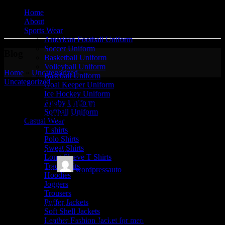
Home
About
Sports Wear
American Football Uniform
Soccer Uniform
Blog
Basketball Uniform
Volleyball Uniform
Home
»
Uncategorized
»
Baseball Uniform
Uncategorized
Goal Keeper Uniform
Ice Hockey Uniform
Khám Phá Thế Giới Giải Trí Tại
Rugby Uniform
Softball Uniform
https__bj88.fans_ – Nơi Kết Nối Đam Mê
Casual Wear
Giải Trí
T shirts
Polo Shirts
Sweat Shirts
July 30, 2024
Long Sleeve T Shirts
Track Suits
Posted by
wordpressauto
Hoodies
Joggers
30
Jul
Trousers
Puffer Jackets
xổ số miền nam thứ 7
Soft Shell Jackets
Leather Fashion Jacket for men
Chào mừng quý vày cho cùng với https://bj88.fans/ – khu vực tập