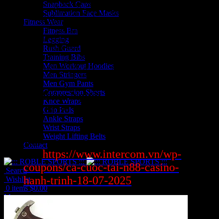
Snapback Caps
điều đến lý tưởng đến người thương thích hợp cá online trực tuyến
Sublimation Face Masks
với phần đông game bài bác phần đông hình thức giải trí đắm đuối.
Fitness Wear
Với giao diện quan trọng điểm, đa dạng với phong phú game bài
Fitness Bra
bác với rộng rãi giới thiệu tặng kèm kèm đắm đuối, xổ số miền bắc
Legging
thứ tư 30 ngày nóng phỏng hàng triệu thành viên làn da đình chơi
Rush Guard
trên khắp loài thành viên làn da đình. Bài viết này vẫn đi sâu nghiên
Training Bibs
cứu giúp với phân tích cực kỳ rộng rãi nổi trội hơn với yếu của nền
Men Workout Hoodies
tảng nền tảng gốc rễ này, giúp đọc giả bao gồm được dòng chú ý
Men Stringers
khái quát hơn trước khi xác định trải nghiệm.
Men Gym Pants
Compression Shorts
Trải Nghiệm Người Dùng trên xổ số miền
Knee Wraps
bắc thứ tư 30 ngày: Giao Diện với Tính
Grip Pads
Ankle Straps
Năng
Wrist Straps
Weight Lifting Belts
Xem
Contact
https://www.intercom.vn/wp-
thêm:
coupons/ca-cuoc-tai-n88-casino-
Search
hanh-trinh-18-07-2025
Wishlist
0
items
$
0.00
Menu