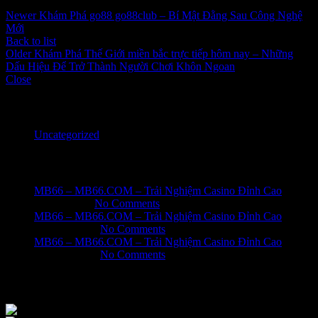
Newer
Khám Phá go88 go88club – Bí Mật Đằng Sau Công Nghệ
Mới
Back to list
Older
Khám Phá Thế Giới miền bắc trực tiếp hôm nay – Những
Dấu Hiệu Để Trở Thành Người Chơi Khôn Ngoan
Close
Categories
Uncategorized
Recent Posts
MB66 – MB66.COM – Trải Nghiệm Casino Đỉnh Cao
June 1, 2026
No Comments
MB66 – MB66.COM – Trải Nghiệm Casino Đỉnh Cao
May 31, 2026
No Comments
MB66 – MB66.COM – Trải Nghiệm Casino Đỉnh Cao
May 31, 2026
No Comments
Our Instagram