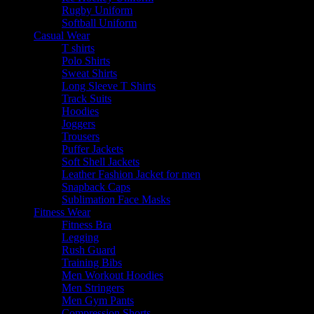
Rugby Uniform
Softball Uniform
Casual Wear
T shirts
Polo Shirts
Sweat Shirts
Long Sleeve T Shirts
Track Suits
Hoodies
Joggers
Trousers
Puffer Jackets
Soft Shell Jackets
Leather Fashion Jacket for men
Snapback Caps
Sublimation Face Masks
Fitness Wear
Fitness Bra
Legging
Rush Guard
Training Bibs
Men Workout Hoodies
Men Stringers
Men Gym Pants
Compression Shorts