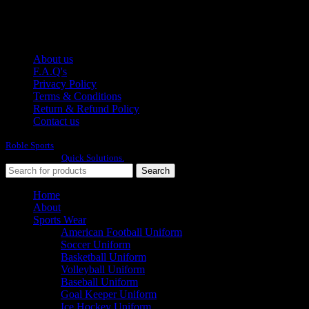
E-mail: info@roblesports.com
USEFULL LINKS
About us
F.A.Q's
Privacy Policy
Terms & Conditions
Return & Refund Policy
Contact us
Roble Sports
2023/24 All Rights Reserved.
Developed By
Quick Solutions.
Search
Home
About
Sports Wear
American Football Uniform
Soccer Uniform
Basketball Uniform
Volleyball Uniform
Baseball Uniform
Goal Keeper Uniform
Ice Hockey Uniform