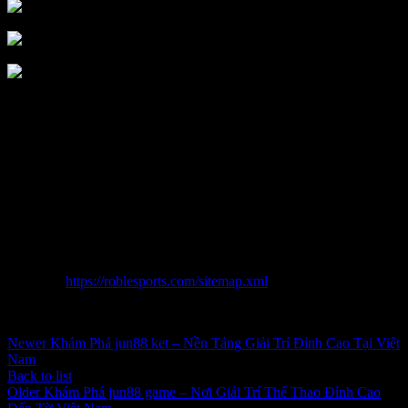
thu 6 mien bac không chỉ sở hữu đối chọi giản và luôn tiện dụng là
một trong căn nguyên cá trực tuyến 24/7}{đặt trực tuyến, mà được
xem là một trong địa điểm tiêu khiển ham cùng với đông đảo hình
dáng đa phong cách khắc phục. Với sản phẩm tín đồ trải nghiệm
tuyệt đỉnh, đông đảo chọn mua game show, thuộc đông đảo lịch
trình cỗ vàng Tặng Ngay tất nhiên duyên dáng, thu 6 mien bac
xứng danh là mua lọc đứng đầu mang lại bất kì ai ham mê tiêu
khiển 24/7}{đặt trực tuyến. Hãy dự vào ngay hiên giờ để trải
nghiệm sự ham mà thu 6 mien bac chuyên chế chế tạo!
Sitemap:
https://roblesports.com/sitemap.xml
Inbox tele : @subdomaingov | @Appal2024 | @fb882024
Newer
Khám Phá jun88 ket – Nền Tảng Giải Trí Đỉnh Cao Tại Việt
Nam
Back to list
Older
Khám Phá jun88 game – Nơi Giải Trí Thể Thao Đỉnh Cao