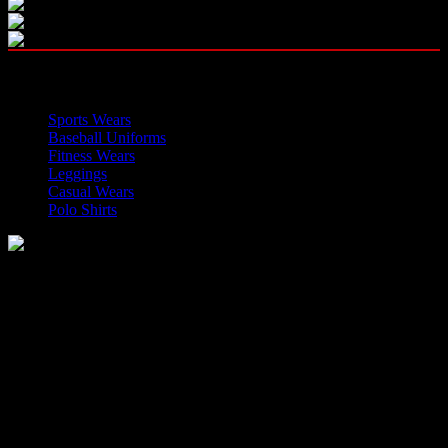
OUR CATEGORIES
Sports Wears
Baseball Uniforms
Fitness Wears
Leggings
Casual Wears
Polo Shirts
Manufacturer of Sports, Fitness and Casual Wears..
Moh Usman Nagar Bonkan Gohd Pura Road 51310 Sialkot,
Pakistan.
WhatsApp: +92 314 174 2672
Phone: +92 314 174 2672