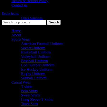
Return & Refund Policy
Contact us
Roble Sports
2023/24 All Rights Reserved.
Developed By
Quick Solutions.
Search
Home
About
Sports Wear
American Football Uniform
Soccer Uniform
Basketball Uniform
Volleyball Uniform
Baseball Uniform
Goal Keeper Uniform
Ice Hockey Uniform
Rugby Uniform
Softball Uniform
Casual Wear
T shirts
Polo Shirts
Sweat Shirts
Long Sleeve T Shirts
Track Suits