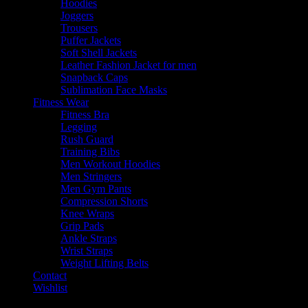
Hoodies
Joggers
Trousers
Puffer Jackets
Soft Shell Jackets
Leather Fashion Jacket for men
Snapback Caps
Sublimation Face Masks
Fitness Wear
Fitness Bra
Legging
Rush Guard
Training Bibs
Men Workout Hoodies
Men Stringers
Men Gym Pants
Compression Shorts
Knee Wraps
Grip Pads
Ankle Straps
Wrist Straps
Weight Lifting Belts
Contact
Wishlist