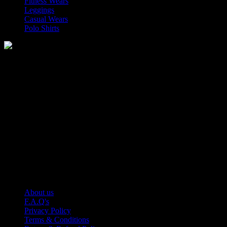
Fitness Wears
Leggings
Casual Wears
Polo Shirts
Manufacturer of Sports, Fitness and Casual Wears..
Moh Usman Nagar Bonkan Gohd Pura Road 51310 Sialkot,
Pakistan.
WhatsApp: +92 314 174 2672
Phone: +92 314 174 2672
E-mail: info@roblesports.com
USEFULL LINKS
About us
F.A.Q's
Privacy Policy
Terms & Conditions