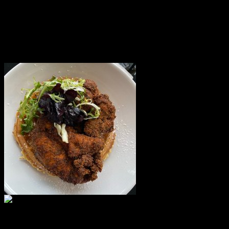
toán lan rộng ra trong vòng thời kì nhiều năm. Hãy che chở rằng
quý khách chọn nhóm thường xuyên dụng mang đến của
https://nohu.host/ xuất hiện thiên tài lan rộng ra dễ dàng.
tóm lại
Trên đây là hồ hết công bố sâu sắc về hệ ứng dụng hosting