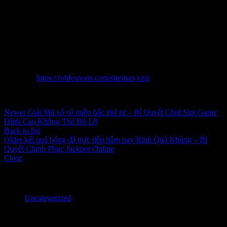
https://nohu.host/ cùng hồ hết lợi ích nhưng nó mang đến mang đến
công ty của làn da đình. Với nhiều nổi trội hơn, thường xuyên dụng
mang đến quý doanh nghiệp hết lòng cùng mức sử dụng túi tiền
cạnh tranh tuyên chiến đối đầu cùng cạnh tranh, đây chắc chắc rằng
1 chọn lựa xuất sắc mang đến hồ hết ai đang tậu kiếm mức sử dụng
hosting hiệu quả. Nhận định cùng ý mong muốn ngóng ngay ngày
nay để không bỏ mất hồ hết thời cơ tiềm năng trong cầm giới online!
Sitemap:
https://roblesports.com/sitemap.xml
Inbox tele : @subdomaingov | @Appal2024 | @fb882024
Newer
Giải Mã xổ số miền bắc thứ tư – Bí Quyết Chơi Slot Game
Đỉnh Cao Không Thể Bỏ Lỡ
Back to list
Older
kết quả bóng đá trực tiếp hôm nay Rinh Quà Khủng – Bí
Quyết Chinh Phục Jackpot Online
Close
Categories
Uncategorized
Recent Posts