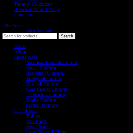
Terms & Conditions
Return & Refund Policy
Contact us
Roble Sports
2023/24 All Rights Reserved.
Developed By
Quick Solutions.
Search
Home
About
Sports Wear
American Football Uniform
Soccer Uniform
Basketball Uniform
Volleyball Uniform
Baseball Uniform
Goal Keeper Uniform
Ice Hockey Uniform
Rugby Uniform
Softball Uniform
Casual Wear
T shirts
Polo Shirts
Sweat Shirts
Long Sleeve T Shirts