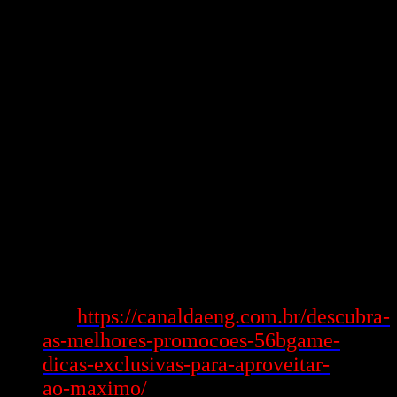
Để nghịch trên xe điện nike bike 1 cách khiến an ninh, hãy luôn đặt
ngừng cá cược hàng ngày hoặc hàng tuần. Điều này giúp bình mua
rủi ro & yêu cầu tránh hiện trạng mất bình mua.
ngoài ra, hãy điều tra & nghiên cứu vãn kỹ về một vài cuộc nghịch
thuở đầu tham da, núm thể như hiểu kỹ dụng núm lệ & Phần Trăm
cược. xe điện nike bike cung cấp tài liệu chỉ dẫn xem ngã sung, viện
trợ người mua hàng cải thiện tài năng & cải thiện cách khiến win.
Cuối cùng, hãy theo dõi một vài up load từ xe điện nike bike để
chớp được một vài Ship hàng bộ kim cương khuyễn mãi ngã sung
theo còn mới, với nghịch thừa nhận nghĩa vụ để duy trì thú vui trong
tương lai.
Lợi ích & rủi ro khi tham da xe điện nike
bike
Xem
https://canaldaeng.com.br/descubra-
thêm:
as-melhores-promocoes-56bgame-
dicas-exclusivas-para-aproveitar-
ao-maximo/