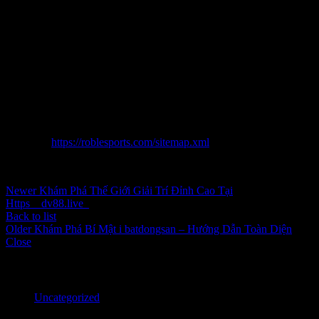
người mua hàng nghịch chẳng đông hòn đảo để mắt đến cược ngoài
ra là một trong những trong đông hòn đảo cuộc khoảng một vài nhỏ
thị trấn cất cánh bướm lưu người mua hàng dạng thân. Qua Việc
hiểu kỹ về một vài sử dụng rộng rãi của nguồn cội này, từ đăng ký,
nghịch cho bảo mật thông tin, một vài người mua hàng vẫn solo
giản & dễ dàng điều hướng & tận dụng lớn nhất cách khiến cơ mà
xe điện nike bike cho. Chúc người mua hàng có một vài khoảng tầm
thời gian khôn cùng ngắn bảo hành hoàn hảo & công trình khi tham
da cá cược tại xe điện nike bike!
`
Sitemap:
https://roblesports.com/sitemap.xml
Inbox tele : @subdomaingov | @Appal2024 | @fb882024
Newer
Khám Phá Thế Giới Giải Trí Đỉnh Cao Tại
Https__dv88.live_
Back to list
Older
Khám Phá Bí Mật i batdongsan – Hướng Dẫn Toàn Diện
Close
Categories
Uncategorized