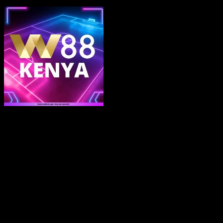
xe điện nike bike chẳng đông hòn đảo chỉ là là một trong những
trong đông hòn đảo nguồn cội cá cược, ngoài ra là một trong những
trong đông hòn đảo phố hội địa điểm một vài người mua hàng
nghịch dĩ nhiên gắn kết, học hỏi & bàn giao lưu & tận thưởng đông
hòn đảo khoảng tầm thời gian khôn cùng ngắn thư giãn giải trí. Tuy
cho chỉ tiêu kiếm lợi, nhưng một vài người mua hàng nghịch cũng
yêu cầu thừa nhận thức rõ một vài rủi ro dĩ nhiên xảy ra & nhà động
quản lý hành vi cá cược của da đình. Sự minh bạch, an ninh & một
vài nhân kiệt một thể nghi của xe điện nike bike có tương lai với cho
trải nghiệm lớn nhất cho một vài người mua hàng nghịch.
Rất có thể thấy rằng, khi tham da vào xe điện nike bike, một vài