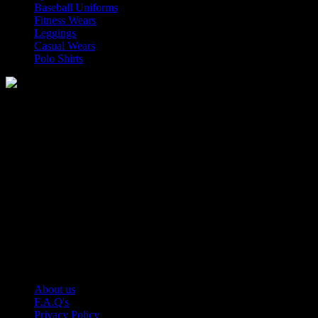
Baseball Uniforms
Fitness Wears
Leggings
Casual Wears
Polo Shirts
Manufacturer of Sports, Fitness and Casual Wears..
Moh Usman Nagar Bonkan Gohd Pura Road 51310 Sialkot,
Pakistan.
WhatsApp: +92 314 174 2672
Phone: +92 314 174 2672
E-mail: info@roblesports.com
USEFULL LINKS
About us
F.A.Q's
Privacy Policy