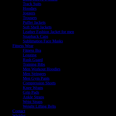
Track Suits
Hoodies
Joggers
Trousers
Puffer Jackets
Soft Shell Jackets
Leather Fashion Jacket for men
Snapback Caps
Sublimation Face Masks
Fitness Wear
Fitness Bra
Legging
Rush Guard
Training Bibs
Men Workout Hoodies
Men Stringers
Men Gym Pants
Compression Shorts
Knee Wraps
Grip Pads
Ankle Straps
Wrist Straps
Weight Lifting Belts
Contact
Wishlist