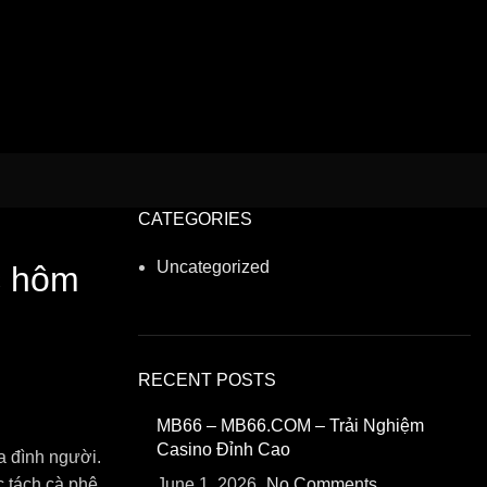
CATEGORIES
Uncategorized
c hôm
RECENT POSTS
MB66 – MB66.COM – Trải Nghiệm
Casino Đỉnh Cao
a đình người.
c tách cà phê
June 1, 2026
No Comments