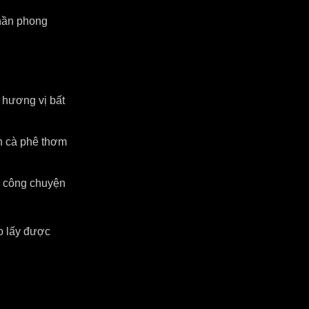
hần phong
 hương vị bất
ch cà phê thơm
c công chuyện
o lấy được