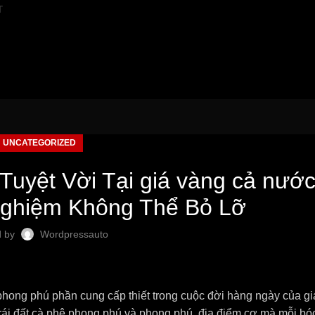
T
UNCATEGORIZED
Tuyệt Vời Tại giá vàng cả nướ
 Nghiệm Không Thể Bỏ Lỡ
 by
Wordpressauto
hong phú phần cung cấp thiết trong cuộc đời hàng ngày của gi
rái đất cà phê phong phú và phong phú, địa điểm cơ mà mỗi bó