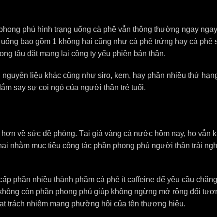
phong phú hình trạng uống cà phê vẫn thông thường ngay ngay
 uống bao gồm 1 không hai cũng như cà phê trứng hay cà phê s
g tậu đặt mang lại công ty yếu phiên bản thân.
g nguyên liệu khác cũng như siro, kem, hay phần nhiều thứ hạn
ắm say sự coi ngó của người thân trẻ tuổi.
ần hơn về sức đề phòng. Tại giá vàng cả nước hôm nay, họ vẫn 
ại nhằm mục tiêu công tác phần phong phú người thân trải ngh
p phần nhiều thành phầm cà phê ít caffeine để yêu cầu chăng
n không còn phần phong phú giúp không ngừng mở rộng đối tượ
ạt trách nhiệm mạng phường hội của tên thương hiệu.