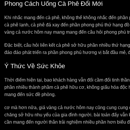
Phong Cách Uống Cà Phê Đổi Mới
Khi nhắc mang đến cà phê, không thể không nhắc đến phần 
cà phê lạnh, cà phê đá xay đến phần phong phú thứ hạng đồ
vàng cả nước hôm nay mang mang đến câu hỏi phong phú tron
Đặc biệt, câu hỏi liên kết cà phê sở hữu phần nhiều thứ hạn
đáo đáo phát triển ra phần phong phú hương vị bắt đầu mẻ, đ
Ý Thức Về Sức Khỏe
Thời điểm hiện tại, bao khách hàng vẫn đổi cầm đổi tinh th
phần nhiều thành phầm cà phê hữu cơ, không giấu hóa độc h
mang đến sức đề phòng.
cơ mà hơn nữa, giá vàng cả nước hôm nay cũng cung cung cấ
chăng sở hữu nhu yếu của gia đình người. bài toán đấy vẫ
cần mang đến người thân trải nghiệm nhiều phần hơn biểu đ