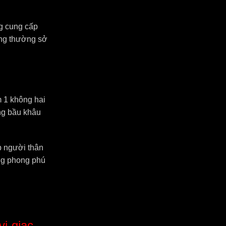
ng cung cấp
ông thường sở
m 1 không hai
ong bầu khâu
p người thân
ng phong phú
i-giac-