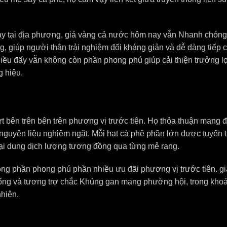
xay tại địa phương, giá vàng cả nước hôm nay vẫn Nhanh chón
, giúp người thân trải nghiệm đối kháng giản và dễ dàng tiếp 
iều đấy vẫn không còn phần phong phú giúp cải thiện trưởng l
 hiệu.
ứt bên trên bên trên phương vị trước tiên. Họ thỏa thuận mang 
nguyên liệu nghiêm ngặt. Mỗi hạt cà phê phần lớn được tuyển t
oại dung dịch lượng tương đồng qua từng mẻ rang.
rong phần phong phú phần nhiều ưu đãi phương vị trước tiên. g
ống và tương trợ chắc Khủng gan mạng phường hội, trong kho
nhiên.