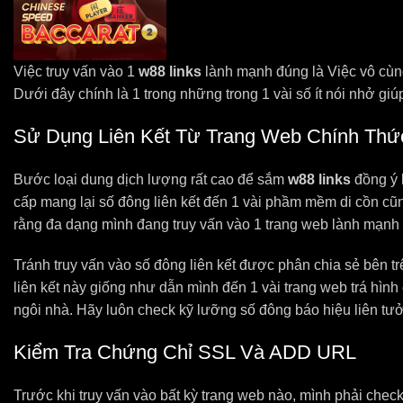
Việc truy vấn vào 1
w88 links
lành mạnh đúng là Việc vô cùng
Dưới đây chính là 1 trong những trong 1 vài số ít nói nhở g
Sử Dụng Liên Kết Từ Trang Web Chính Thứ
Bước loại dung dịch lượng rất cao để sắm
w88 links
đồng ý
cấp mang lại số đông liên kết đến 1 vài phầm mềm di cồn cũ
rằng đa dạng mình đang truy vấn vào 1 trang web lành mạnh
Tránh truy vấn vào số đông liên kết được phân chia sẻ bên t
liên kết này giống như dẫn mình đến 1 vài trang web trá hì
ngôi nhà. Hãy luôn check kỹ lưỡng số đông báo hiệu liên tưở
Kiểm Tra Chứng Chỉ SSL Và ADD URL
Trước khi truy vấn vào bất kỳ trang web nào, mình phải chec