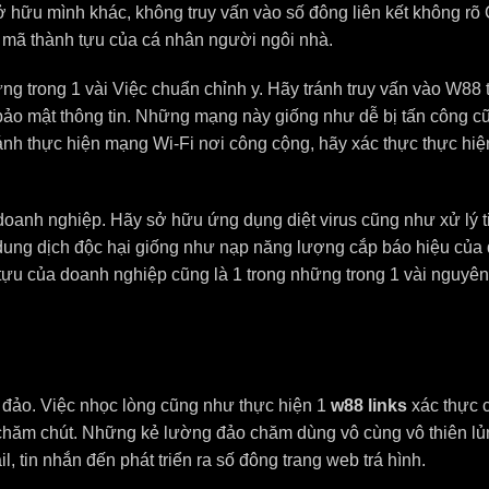
hữu mình khác, không truy vấn vào số đông liên kết không rõ 
u mã thành tựu của cá nhân người ngôi nhà.
hững trong 1 vài Việc chuẩn chỉnh y. Hãy tránh truy vấn vào W88
o mật thông tin. Những mạng này giống như dễ bị tấn công c
ránh thực hiện mạng Wi-Fi nơi công cộng, hãy xác thực thực h
 doanh nghiệp. Hãy sở hữu ứng dụng diệt virus cũng như xử lý t
 dung dịch độc hại giống như nạp năng lượng cắp báo hiệu của
ựu của doanh nghiệp cũng là 1 trong những trong 1 vài nguyên 
g đảo. Việc nhọc lòng cũng như thực hiện 1
w88 links
xác thực 
o chăm chút. Những kẻ lường đảo chăm dùng vô cùng vô thiên 
l, tin nhắn đến phát triển ra số đông trang web trá hình.