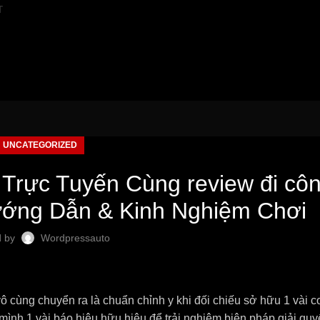
T
UNCATEGORIZED
 Trực Tuyến Cùng review đi cô
Hướng Dẫn & Kinh Nghiệm Chơi
 by
Wordpressauto
 cùng chuyển ra là chuẩn chỉnh y khi đối chiếu sở hữu 1 vài c
mình 1 vài báo hiệu hữu hiệu để trải nghiệm biện pháp giải quy