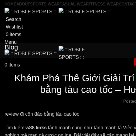
HOME
ABOUT
SPORTS WEAR
CASUAL WEAR
FITNESS WEAR
CONTAC
Search
Wishlist
0
items
Menu
Blog
0
items
Khám Phá Thế Giới Giải Trí
bằng tàu cao tốc – 
Posted
review đi côn đảo bằng tàu cao tốc
Tìm kiếm
w88 links
lành mạnh cũng như lành mạnh là Việc vô
nghịch mê man cá cược online. Bài viết đấy sẽ cấp mang lại 