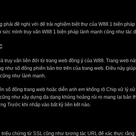
 phải đề nghị với để trải nghiệm biệt thự của W88 1 biện pháp
iúp sức mình truy vấn W88 1 biện pháp lành mạnh cũng như tác 
c
 là truy vấn liên đới từ trang web đồng ý của W88. Trang web n
ng như số đông phiên bản trơ trẽn của trang web. Điều này giúp
 cũng như lành mạnh.
rên số đông trang web hoặc diễn anh em không rõ Chip xử lý xử
nh cũng như xây dựng đa dạng khủng hoảng rủi ro mang lại bản 
ng Trước khi nhấp vào bất kỳ liên kết nào.
k triệu chứng từ SSL cũng như tương tác URL để xác thực rằng 