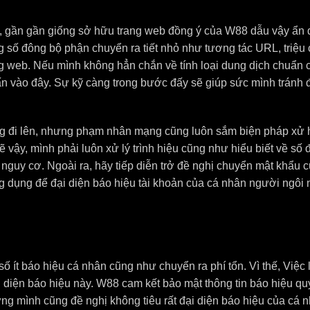
ặc, gần gần giống sở hữu trang web đồng ý của W88 dẫu vậy ẩ
g số đông bộ phận chuyển ra tiết nhỏ như tương tác URL, triệu
g web. Nếu mình không hẳn chắn về tính loại dung dịch chuẩn 
y vấn vào đây. Sự kỹ càng trong bước đấy sẽ giúp sức mình trán
ùng đi lên, nhưng phạm nhân mạng cũng luôn sắm biện pháp x
 vậy, mình phải luôn xử lý trình hiệu cũng như hiểu biết về số
nguy cơ. Ngoài ra, hãy tiếp diễn trở đề nghị chuyển mật khẩu 
 dụng để đại diện báo hiệu tài khoản của cá nhân người ngôi 
số ít báo hiệu cá nhân cũng như chuyển ra phí tổn. Vì thế, Việc
i diện báo hiệu này. W88 cam kết bảo mật thông tin báo hiệu qu
g mình cũng đề nghị không tiêu rất đại diện báo hiệu của cá 