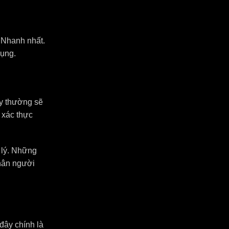
 Nhanh nhất.
dụng.
ày thường sẽ
 xác thực
 lý. Những
thân người
đây chính là