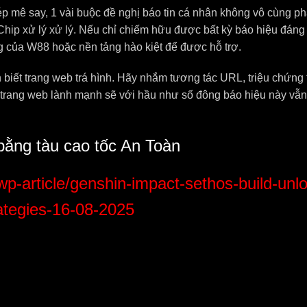
p mê say, 1 vài buộc đề nghị báo tin cá nhân không vô cùng ph
õ Chip xử lý xử lý. Nếu chỉ chiếm hữu được bất kỳ báo hiệu đán
 của W88 hoặc nền tảng hào kiệt để được hỗ trợ.
 biết trang web trá hình. Hãy nhắm tương tác URL, triệu chứng
 trang web lành mạnh sẽ với hầu như số đông báo hiệu này vẫ
bằng tàu cao tốc An Toàn
wp-article/genshin-impact-sethos-build-unl
trategies-16-08-2025