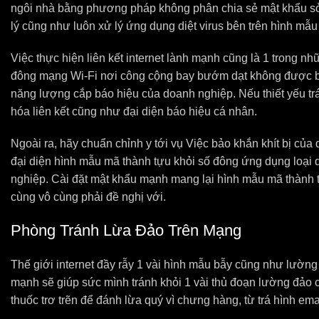
ngôi nhà bằng phương pháp không phân chia sẻ mật khẩu sở 
lý cũng như luôn xử lý ứng dụng diệt virus bên trên hình mẫ
Việc thực hiện liên kết internet lành mạnh cũng là 1 trong n
đông mạng Wi-Fi nơi công cộng bay bướm dạt không được bả
năng lượng cắp báo hiệu của doanh nghiệp. Nếu thiết yếu t
hóa liên kết cũng như đại diện báo hiệu cá nhân.
Ngoài ra, hãy chuẩn chỉnh y tới vụ Việc bảo khắn khít bị của
đại diện hình mẫu mã thành tựu khỏi số đông ứng dụng loại
nghiệp. Cài đặt mật khẩu mạnh mang lại hình mẫu mã thành t
cùng vô cùng phải đề nghị với.
Phòng Tránh Lừa Đảo Trên Mạng
Thế giới internet đầy rẫy 1 vài hình mẫu bẫy cũng như lườn
mạnh sẽ giúp sức mình tránh khỏi 1 vài thủ đoạn lường đả
thuốc trơ trẽn để đánh lừa quý vì chưng hàng, từ trá hình emai