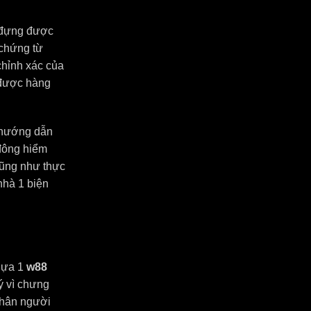
n đựng được
 chứng từ
chỉnh xác của
h được hàng
ử hướng dẫn
 đông hiểm
cũng như thực
nhà 1 biện
 lựa 1
w88
ý vì chưng
nhân người