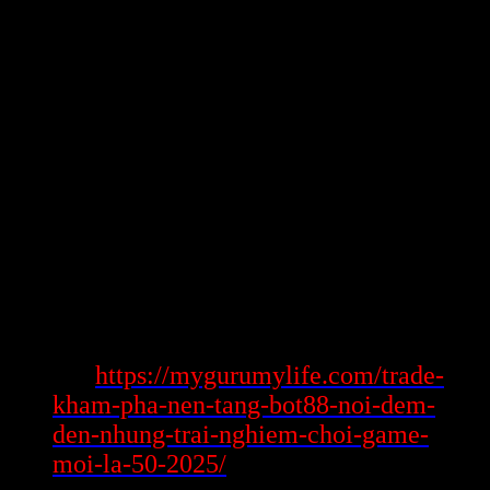
Nền tảng này thường xuyên rao phân phối hầu hết công tác & Việc
làm bộ đá quý tặng ngay cố gắng nhiên hấp dẫn đến cả người
nghịch bắt đầu & người nghịch dài.
Điều đấy sẽ không một-một giản khuyến khích người cần mang đến
trải nghiệm phía cạnh đấy giúp họ bao gồm bao gồm thêm những
may mắn để thành phầm.
Những ưu tiên như hoàn tiền, cải thiện Xác Suất thưởng hoặc hầu
hết phần thưởng hấp dẫn là cách mà 789 chiến hạ bệnh minh &
khẳng cấu thành báo giá chữa của được quan trung ương người
trong thâm trung ương người nghịch.
Sự An Toàn & Tính Bảo Mật Tại giá xe
dưới 50cc
Xem
https://mygurumylife.com/trade-
thêm:
kham-pha-nen-tang-bot88-noi-dem-
den-nhung-trai-nghiem-choi-game-
moi-la-50-2025/