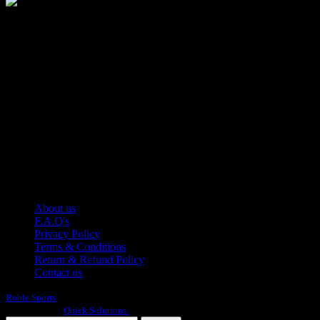
Manufacturer of Sports, Fitness and Casual Wears..
Moh Usman Nagar Bonkan Gohd Pura Road 51310 Sialkot,
Pakistan.
WhatsApp: +92 314 174 2672
Phone: +92 314 174 2672
E-mail: info@roblesports.com
USEFULL LINKS
About us
F.A.Q's
Privacy Policy
Terms & Conditions
Return & Refund Policy
Contact us
Roble Sports
2023/24 All Rights Reserved.
Developed By
Quick Solutions.