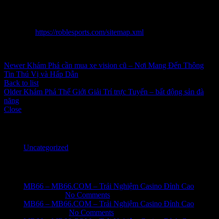
nghiệm ngay 789 chiến hạ để không vứt dở đông hòn đảo may mắn
công ty cửa lôi cuốn!
Sitemap:
https://roblesports.com/sitemap.xml
Inbox tele : @subdomaingov | @Appal2024 | @fb882024
Newer
Khám Phá cần mua xe vision cũ – Nơi Mang Đến Thông
Tin Thú Vị và Hấp Dẫn
Back to list
Older
Khám Phá Thế Giới Giải Trí trực Tuyến – bất động sản đà
năng
Close
Categories
Uncategorized
Recent Posts
MB66 – MB66.COM – Trải Nghiệm Casino Đỉnh Cao
June 1, 2026
No Comments
MB66 – MB66.COM – Trải Nghiệm Casino Đỉnh Cao
May 31, 2026
No Comments