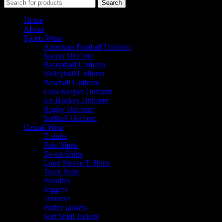
Search
Home
About
Sports Wear
American Football Uniform
Soccer Uniform
Basketball Uniform
Volleyball Uniform
Baseball Uniform
Goal Keeper Uniform
Ice Hockey Uniform
Rugby Uniform
Softball Uniform
Casual Wear
T shirts
Polo Shirts
Sweat Shirts
Long Sleeve T Shirts
Track Suits
Hoodies
Joggers
Trousers
Puffer Jackets
Soft Shell Jackets