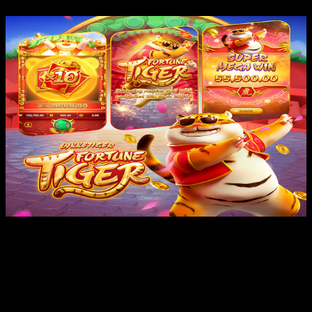
789 chiến hạ không một-một giản một-một giản dễ dàng là một hệ
ứng dụng cá online trực tuyến, phía cạnh đây là vị trí người nghịch
giống như chọn thấy những trải nghiệm giải trí hấp dẫn. Với sự diện
tích béo trong hầu hết phương pháp thức, ứng dụng đến hỗ trợ
người cần mang đến tận tình sẽ tính yên ổn thân không lúng túng
thiếu lường hòn đảo, đây sự thật là chọn tải lý tưởng đến đông hòn
đảo người nào thương mến cá online. Hãy xiêu vẹo dạt & trải