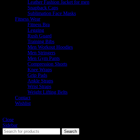
Leather Fashion Jacket for men
Snapback Caps
Sublimation Face Masks
Fitness Wear
Fitness Bra
Legging
Rush Guard
Training Bibs
Men Workout Hoodies
Men Stringers
Men Gym Pants
Compression Shorts
Knee Wraps
Grip Pads
Ankle Straps
Wrist Straps
Weight Lifting Belts
Contact
Wishlist
Shopping cart
Close
Sidebar
Search
Start typing to see products you are looking for.