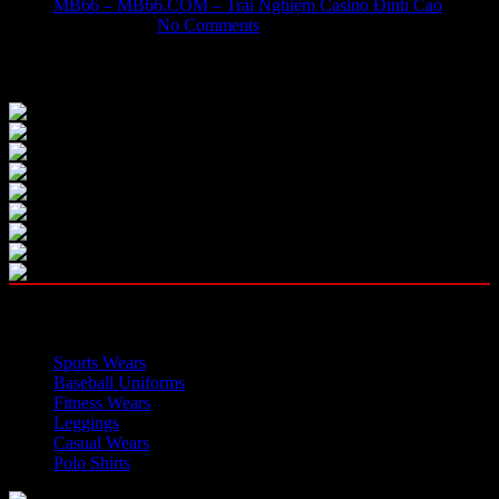
MB66 – MB66.COM – Trải Nghiệm Casino Đỉnh Cao
May 31, 2026
No Comments
Our Instagram
OUR CATEGORIES
Sports Wears
Baseball Uniforms
Fitness Wears
Leggings
Casual Wears
Polo Shirts