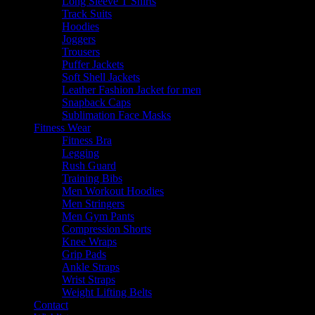
Long Sleeve T Shirts
Track Suits
Hoodies
Joggers
Trousers
Puffer Jackets
Soft Shell Jackets
Leather Fashion Jacket for men
Snapback Caps
Sublimation Face Masks
Fitness Wear
Fitness Bra
Legging
Rush Guard
Training Bibs
Men Workout Hoodies
Men Stringers
Men Gym Pants
Compression Shorts
Knee Wraps
Grip Pads
Ankle Straps
Wrist Straps
Weight Lifting Belts
Contact