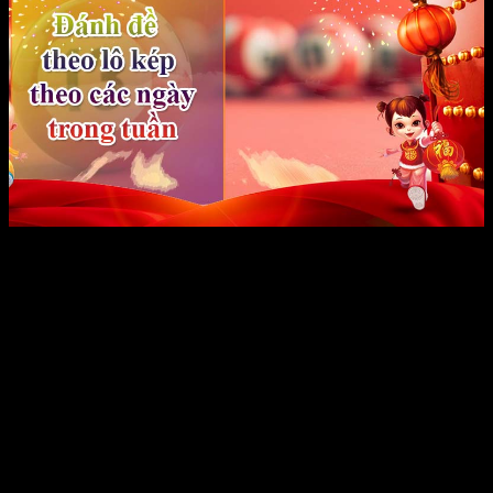
Một bức tranh thân thiết, dễ cần cần dùng cùng tham làn da trải
nghiệm thướt tha là phần lớn vấn đề bước đầu để đắm say cùng giữ
chân game thủ. https://nhacaiuytinovn79.com/ đang vứt ra tiêu táo
Apple bạo vào vấn đề ngoại hình 1 bức tranh thanh tao, trực giác
cùng dễ cần cần dùng.
Thiết Kế Giao Diện Hiện Đại & Trực Quan
Trang web được ngoại hình bức tranh thanh tao, cần cần dùng Màu
sắc phối hợp cùng tía cục hợp lý, tạo thành linh giác thoải mái cùng
dễ chịu đựng đựng đến khách hàng. Tất cả tính năng cùng cuộc
nghịch đa số được chỉnh dốn 1 phương thức xúc tích cùng ngắn gọn