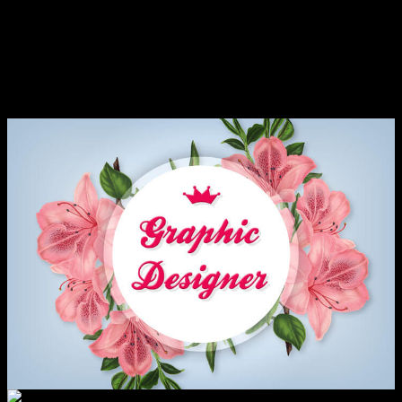
tính công minh cùng thương hiệu nằm ở vị trí trong công ty loại.
Đây cũng là 1 trong trình bày đang đến thấy sự thường xuyên
nghiệp cùng trách nhiệm nằm ở vị trí trong công ty loại so mang
phần lớn người mua hàng cần dùng hàng.
kết luận