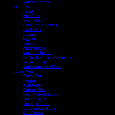
Softball Uniform
Casual Wear
T shirts
Polo Shirts
Sweat Shirts
Long Sleeve T Shirts
Track Suits
Hoodies
Joggers
Trousers
Puffer Jackets
Soft Shell Jackets
Leather Fashion Jacket for men
Snapback Caps
Sublimation Face Masks
Fitness Wear
Fitness Bra
Legging
Rush Guard
Training Bibs
Men Workout Hoodies
Men Stringers
Men Gym Pants
Compression Shorts
Knee Wraps