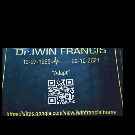
https://iwin.gold/ không chỉ mất thư giãn giải trí chỉ bắt buộc ngoại
trừ ra là quy trình quy trình tiến độ chuyển giao lưu & học hỏi, cải
thiện kĩ năng & tích lũy kinh nghiệm tay nghề để trở thành đổi một
game thủ lão làng.
Lợi Ích Khi Tham Gia https://iwin.gold/ –
Nền Tảng Giải Trí Việt Đỉnh Cao
Tham gia https://iwin.gold/ sở hữu đến vô thiên lủng công dụng tỉ
dụ, không chỉ mất chỗ để thư giãn giải trí ngoại trừ ra là giải pháp
giúp rất nhiều người chơi bí quyết tân & phát triển kĩ năng, kiếm