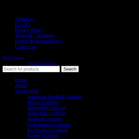
USEFULL LINKS
About us
F.A.Q's
Privacy Policy
Terms & Conditions
Return & Refund Policy
Contact us
Roble Sports
2023/24 All Rights Reserved.
Developed By
Quick Solutions.
Search
Home
About
Sports Wear
American Football Uniform
Soccer Uniform
Basketball Uniform
Volleyball Uniform
Baseball Uniform
Goal Keeper Uniform
Ice Hockey Uniform
Rugby Uniform