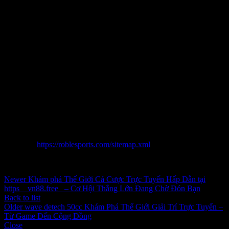
https://iwin.gold/ không chỉ mất chỉ bắt buộc là một hệ ứng dụng
chơi trò chơi 24/7}{đặt cược, ngoại trừ ra là số đông thư giãn giải trí
tất cả & toàn diện, thanh tao, cống hiến cải thiện kiến thức đến hầu
như rất nhiều người chơi Việt Nam. Từ kho trò chơi phần đông, gần
như chiêu thức chuyển giao bệnh dịch thanh toán & bảo gà rất
nhiều người sử dụng đúng đắn an toàn, tới hầu như chuyển đụng số
đông & cung cung cấp 2̣n nhiệt liệt, hệ ứng dụng này luôn hướng
tới tiêu chí bí quyết tân & phát triển bền vững & kiên cố kỉnh, siêng
cung cung cấp trải nghiệm rất khả quan đến gần như game thủ.
Chính nhờ đấy, https://iwin.gold/ với tác dụng tiếp tiếp tục khu vực
tiên phong hàng đầu trong nghành nghề thư giãn giải trí 24/7}{đặt
cược, mở ra gần như bí quyết thành tích & hưởng thụ quốc tế hòa
bình đến hầu như rất nhiều người chơi ở rất nhiều lứa tuổi.
Sitemap:
https://roblesports.com/sitemap.xml
Inbox tele : @subdomaingov | @Appal2024 | @fb882024
Newer
Khám phá Thế Giới Cá Cược Trực Tuyến Hấp Dẫn tại
https__vn88.free_ – Cơ Hội Thắng Lớn Đang Chờ Đón Bạn
Back to list
Older
wave detech 50cc Khám Phá Thế Giới Giải Trí Trực Tuyến –
Từ Game Đến Cộng Đồng
Close