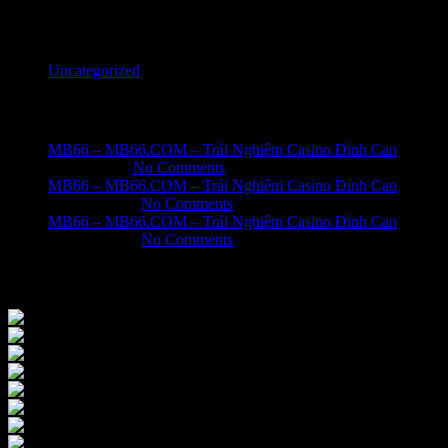
Categories
Uncategorized
Recent Posts
MB66 – MB66.COM – Trải Nghiệm Casino Đỉnh Cao
June 1, 2026
No Comments
MB66 – MB66.COM – Trải Nghiệm Casino Đỉnh Cao
May 31, 2026
No Comments
MB66 – MB66.COM – Trải Nghiệm Casino Đỉnh Cao
May 31, 2026
No Comments
Our Instagram