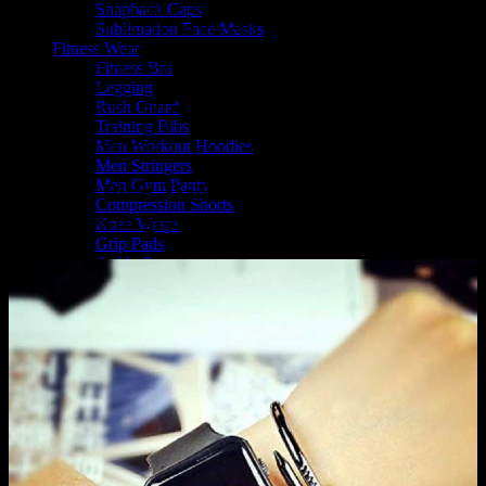
Snapback Caps
trí tiên phong hàng đầu hiện nay, đến trải nghiệm chơi trò chơi & cá
Sublimation Face Masks
24/7}{đặt cược 24/7}{đặt cược chất lượng cao rất cao, đáng tin yêu
Fitness Wear
& đáng tin cậy. Đối sở hữu hầu như người nào say mê trò chơi, đây
Fitness Bra
không chỉ mất chỗ để thư giãn giải trí ngoại trừ ra là chỗ để thử sự
Legging
may mắn, cải thiện kĩ năng & khám phá bí quyết kiếm tiền kịch tính.
Rush Guard
Trong Post bài bác viết này, cả gia đình vẫn đi sâu vào quốc tế của
Training Bibs
https://iwin.gold/ – từ lịch sử hình thành, phép tắc nổi trội, bí quyết
Men Workout Hoodies
chơi, tới hầu như công dụng khi tham gia hệ ứng dụng này.
Men Stringers
Men Gym Pants
Lịch Sử Phát Triển Và Sứ Mệnh Của
Compression Shorts
https://iwin.gold/
Knee Wraps
Grip Pads
Ankle Straps
Wrist Straps
Weight Lifting Belts
Contact
Search
Wishlist
0
items
$
0.00
Menu