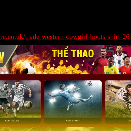
i chơi đặt cược có thể đưa ra quyết định chính xác và thông minh hơn 
.
re.co.uk/trade-western-cowgirl-boots-shirt-26