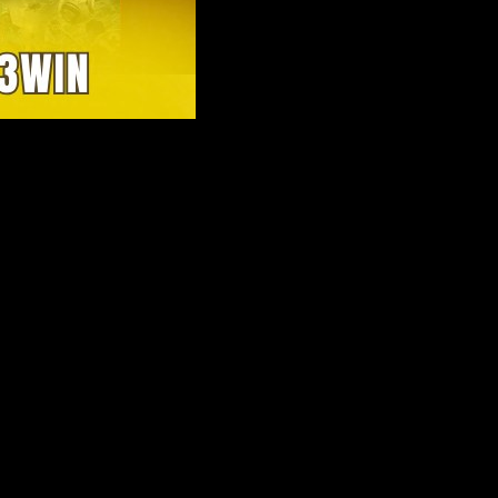
; nó chính là chỉ báo cho khả năng xảy ra của các sự kiện trong trận
 chơi cần phân tích và hiểu rõ hơn về cách mà sân chơi đưa ra tỷ lệ.
phong độ của đội bóng, lịch sử đối đầu, chấn thương cầu thủ và nhiều
hơn tỷ lệ mà sân chơi đưa ra.
 quyết định hơn.