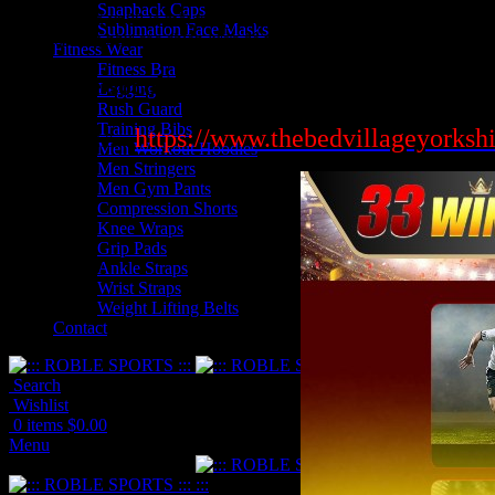
Snapback Caps
Tỷ lệ bóng rổ vn88 là một trong những khía cạnh quan trọng giúp ngườ
Sublimation Face Masks
bóng rổ cũng như các chiến lược để tối ưu hóa lợi nhuận từ game slot
Fitness Wear
Fitness Bra
Hiểu Về socolive tv
Legging
Rush Guard
Training Bibs
https://www.thebedvillageyorkshi
Xem thêm:
Men Workout Hoodies
Men Stringers
Men Gym Pants
Compression Shorts
Knee Wraps
Grip Pads
Ankle Straps
Wrist Straps
Weight Lifting Belts
Contact
Search
Wishlist
0
items
$
0.00
Menu