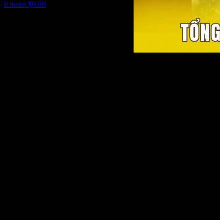
0
items
$
0.00
Trước hết, chúng ta cần làm rõ định nghĩa và vai trò của tỷ lệ bóng r
đấu.
Khi tham gia slot game hấp dẫn, bất kỳ người chơi nào cũng cần nắm rõ
Dưới đây sẽ là những nội dung sâu sắc về tỷ lệ bóng rổ vn88 cũng nh
Tỷ Lệ Kèo Bóng Đá Là Gì?
Điều đầu tiên cần phải nói đến là khái niệm “kèo”. Kèo là cách mà sâ
yếu đặt cược thêm khác.
Các loại kèo hiện nay rất phong phú, bao gồm:
Kèo Châu Á
: Là loại kèo phổ biến nhất ở thị trường Việt. Nó
Kèo Châu Âu
: Là hình thức đặt cược đơn giản hơn, nơi mà ng
Kèo Tài Xỉu
: Dựa trên tổng số bàn thắng của cả hai đội trong 
Mỗi loại kèo đều có những quy định và phương pháp tính toán tỷ lệ k