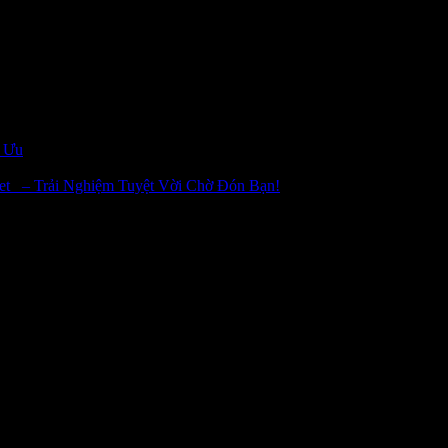
ghệ thuật đặt cược. Ngoài việc nắm rõ các tỷ lệ và loại kèo, người chơ
ắn sẽ gắn liền với công nghệ và kinh nghiệm của người chơi. Hy vọng bà
i Ưu
net_ – Trải Nghiệm Tuyệt Vời Chờ Đón Bạn!