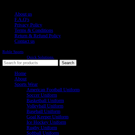
USEFULL LINKS
About us
F.A.Q's
Privacy Policy
Terms & Conditions
Return & Refund Policy
Contact us
Roble Sports
2023/24 All Rights Reserved.
Developed By
Quick Solutions.
Search
Home
About
Sports Wear
American Football Uniform
Soccer Uniform
Basketball Uniform
Volleyball Uniform
Baseball Uniform
Goal Keeper Uniform
Ice Hockey Uniform
Rugby Uniform
Softball Uniform