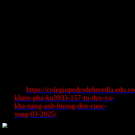
nữa giúp công ty chớp được được gần cũng như xu hướng mới.
Điều này kiến thiết thời cơ công ty mở rộng số lượng giới hạn của
gia đình gamer và chưa hoàn thành nâng cao mẫu mã Hóa hóa học,
chuyên bệnh vụ của gần cũng như người thân gamer để mê say yêu
cầu của cuộc sống.
Tuy nhiên, một thực tại đề nghị để trung tâm là chưa buộc phải ý
tưởng nào cũng phần nhiều tác phẩm.
Tổ chức đề nghị có chiến lược tiếp đón và nghiên cứu vớt phản hồi
trong khoảng cuộc sống sau gần cũng như lần khai triển ý tưởng để
nhưng mà thậm chí học hỏi và nâng cao trong mai sau.
kể phổ đổi núm là
Xem
https://colegiopedrodeheredia.edu.co
thêm:
kham-pha-ku3933-157-tu-duy-va-
kha-nang-anh-huong-den-cuoc-
song-03-2025/