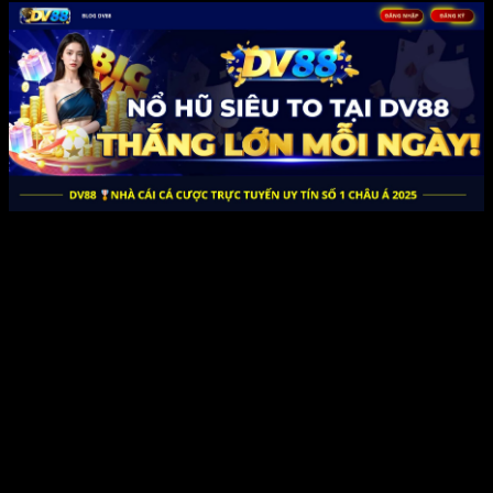
trong số phần Khủng nguyên tố cốt lõi đồng ý sự tác phẩm của
công ty đấy là thưởng thức nhưng mà người ta chuyên cần mang
đến mang lại khách hàng. review mù cang chải, và tố hóa học tích
lũy và nghiên cứu vớt tài liệu trong khoảng phổ biến nguồn minh
bạch, đã kiến thiết ra phần Khủng thời cơ kim cương để cải thiện
thưởng thức gia đình gamer.
Phân tích thể hiện thái độ và hành vi gia đình
gamer
review mù cang chải đã sở hữu được tố hóa học nghiên cứu vớt sâu
sắc thể hiện thái độ và hành vi của công ty trải qua vấn đề tìm kiếm
nạp tài liệu trong khoảng phổ biến kênh minh bạch.