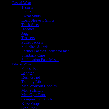
Casual Wear
T shirts
Polo Shirts
Sweat Shirts
Long Sleeve T Shirts
Track Suits
Hoodies
Joggers
Trousers
Puffer Jackets
Soft Shell Jackets
Leather Fashion Jacket for men
Snapback Caps
Sublimation Face Masks
Fitness Wear
Fitness Bra
Legging
Rush Guard
Training Bibs
Men Workout Hoodies
Men Stringers
Men Gym Pants
Compression Shorts
Knee Wraps
Grip Pads