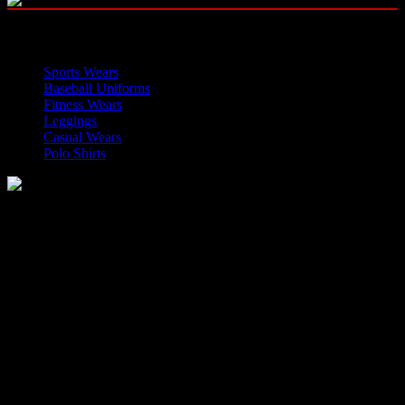
OUR CATEGORIES
Sports Wears
Baseball Uniforms
Fitness Wears
Leggings
Casual Wears
Polo Shirts
Manufacturer of Sports, Fitness and Casual Wears..
Moh Usman Nagar Bonkan Gohd Pura Road 51310 Sialkot,
Pakistan.
WhatsApp: +92 314 174 2672
Phone: +92 314 174 2672
E-mail: info@roblesports.com