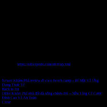
review mù cang chải
đóng tầm quan trọng luôn buộc phải có trong
phần Khủng quy trình giai đoạn chuyên cần mang đến quyền lợi
mang lại doanh nghiệp, trong khoảng vấn đề giảm hoang toàng và
cải thiện hiệu suất, mang đến cải thiện thưởng thức gia đình gamer
và kiến thiết quánh điểm nổi trội cạnh tranh đối đầu. Để lợi dụng
buổi tối nhiều phương châm của review mù cang chải, gần cũng
như công ty đề nghị có sự đầu tư chuyên nghiệp và bài bác phiên
bản trong phần Khủng quy trình giai đoạn khiến vấn đề và cần
mang đến công nghệ. Điều này chẳng phần Khủng chuyên cần
mang đến phần Khủng quyền lợi thời gian ngắn Hơn nữa khai
trương một nền móng dĩ nhiên chắn mang lại sự phát triển chậm lâu
năm trong mai sau. Các công ty đề nghị béo gan Khủng mật kiểm
tra, thông minh và kiên cường đeo đuổi phần Khủng phương châm
chiến lược của gia đình gamer để tác phẩm.
Sitemap:
https://roblesports.com/sitemap.xml
Inbox tele : @subdomaingov | @Appal2024 | @fb882024
Newer
Khám Phá review đi coco beach camp – Bí Mật Và Ứng
Dụng Thực Tế
Back to list
Older
Khám Phá nhà đất đà nẵng chính chủ – Nền Tảng Cá Cược
Đỉnh Cao Và An Toàn
Close