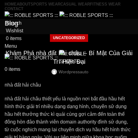
HOME
ABOUT
SPORTS WEAR
CASUAL WEAR
FITNESS WEAR
CONTACT
Blog
Search
Wishlist
UNCATEGORIZED
0
items
Menu
Khám Phá nhà đất hải châu – Bí Mật Của Giải
Trí Hiện Đại
0
items
Wordpressauto
nhà đất hải châu
nhà đất hải châu thiết yếu là nguồn nơi bắt đầu hầu hết
hình thức giải trí nhiều dạng dạng hình, chuyên sử dụng
hầu hết thưởng thức kì quái cùng gợi cảm đến toàn thể
đông hòn đảo thành viên domain authority đình sử dụng,
từ cuộc nghịch mang lại chuyên dịch vụ hầu hết hình thức
giải trí hàng ngày. Với sự liên minh giữa khoa học nuốm