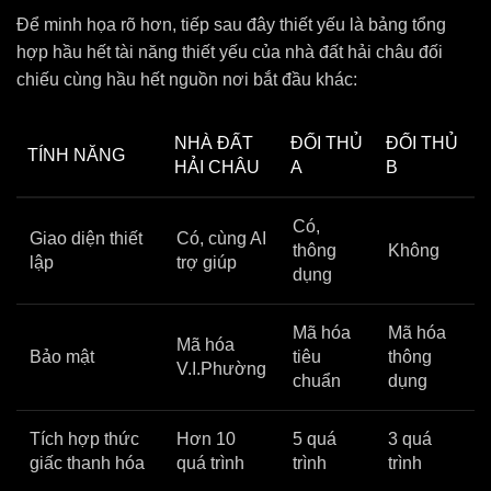
Để minh họa rõ hơn, tiếp sau đây thiết yếu là bảng tổng
hợp hầu hết tài năng thiết yếu của nhà đất hải châu đối
chiếu cùng hầu hết nguồn nơi bắt đầu khác:
NHÀ ĐẤT
ĐỐI THỦ
ĐỐI THỦ
TÍNH NĂNG
HẢI CHÂU
A
B
Có,
Giao diện thiết
Có, cùng AI
thông
Không
lập
trợ giúp
dụng
Mã hóa
Mã hóa
Mã hóa
Bảo mật
tiêu
thông
V.I.Phường
chuẩn
dụng
Tích hợp thức
Hơn 10
5 quá
3 quá
giấc thanh hóa
quá trình
trình
trình