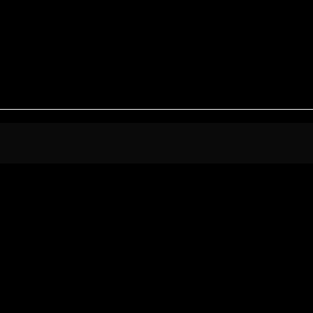
 – Cổng Ngõ Đến Trải Nghiệm Cá Cược