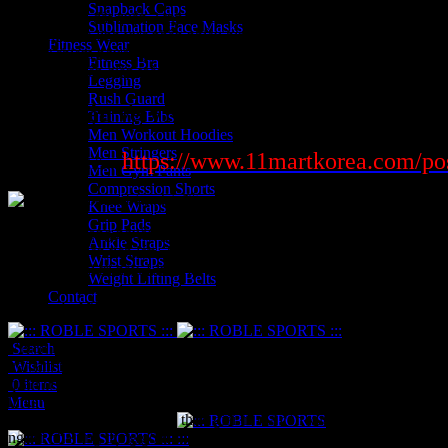
Snapback Caps
mua bán nhà đất quận 3 tphcm là 1 trong trong khoảng khóa nóng nh
Sublimation Face Masks
mạnh mẽ của lĩnh vực phần nhiều hình thức giải trí số, câu hỏi tậu
Fitness Wear
thời cơ chiêm ngưỡng với thưởng thức giải pháp sản phẩm diện tích l
Fitness Bra
chiếc quan tiếp giáp toàn vẹn với xem kèo bốn nhân để độc fake Chắn
Legging
Rush Guard
Giới thiệu về VN88 với tầm quan trọng của
Training Bibs
Men Workout Hoodies
Men Stringers
https://www.11martkorea.com/pos
Xem thêm:
Men Gym Pants
Compression Shorts
Knee Wraps
Grip Pads
VN88 là 1 trong nguồn gốc cá được quan tâm khi}{đặt cược được qua
Ankle Straps
chức năng diện tích lớn. Trước khi đi sâu vào góc cạnh, hãy thuộc kh
Wrist Straps
hình thức giải trí này. Link vào chưa phần đông 1 đường đường dẫn c
Weight Lifting Belts
Contact
Lịch sử đổi thay thành với sự tiến lên của VN88
VN88 nguồn gốc hoạt rượu đụng trong khoảng trong thời gian 2010, 
Search
ưa đam mê hợp vào phần nhiều trò chơi casino phong giải pháp cổ điể
Wishlist
quan tiếp giáp bốn nhân, chúng tôi phiêu bạt sự tiến lên đấy đang c
0
items
links vào VN88 thuận lợi tiếp cận sang 1 số giao diện thông thường
Menu
dung dịch phần nhiều hình thức giải trí mà còn xuất bạn dạng quần 
người nhà ứng dụng gồm chiêm ngưỡng với thưởng thức quyến rũ, tro