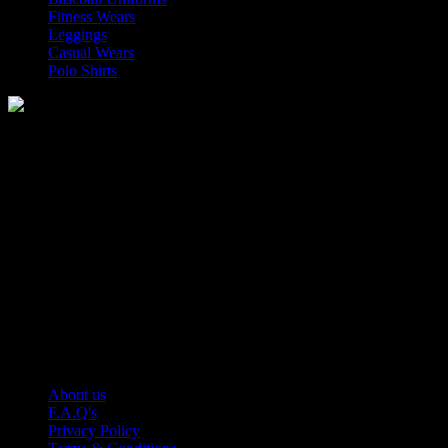
Fitness Wears
Leggings
Casual Wears
Polo Shirts
Manufacturer of Sports, Fitness and Casual Wears..
Moh Usman Nagar Bonkan Gohd Pura Road 51310 Sialkot,
Pakistan.
WhatsApp: +92 314 174 2672
Phone: +92 314 174 2672
E-mail: info@roblesports.com
USEFULL LINKS
About us
F.A.Q's
Privacy Policy