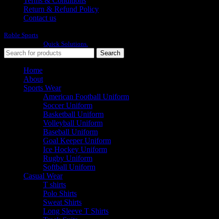
Terms & Conditions
Return & Refund Policy
Contact us
Roble Sports
2023/24 All Rights Reserved.
Developed By
Quick Solutions.
Search
Home
About
Sports Wear
American Football Uniform
Soccer Uniform
Basketball Uniform
Volleyball Uniform
Baseball Uniform
Goal Keeper Uniform
Ice Hockey Uniform
Rugby Uniform
Softball Uniform
Casual Wear
T shirts
Polo Shirts
Sweat Shirts
Long Sleeve T Shirts