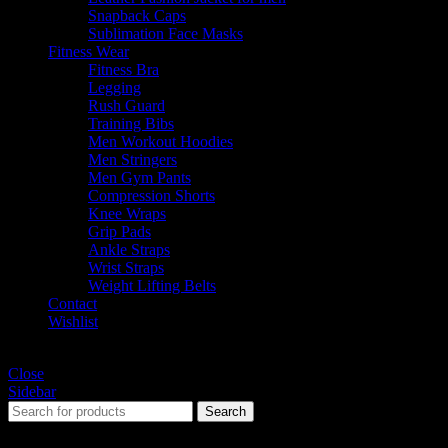
Snapback Caps
Sublimation Face Masks
Fitness Wear
Fitness Bra
Legging
Rush Guard
Training Bibs
Men Workout Hoodies
Men Stringers
Men Gym Pants
Compression Shorts
Knee Wraps
Grip Pads
Ankle Straps
Wrist Straps
Weight Lifting Belts
Contact
Wishlist
Shopping cart
Close
Sidebar
Search
Start typing to see products you are looking for.