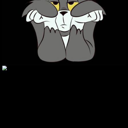
Tổng sệt lại, j888 6 là 1 tiêu tiêu dùng đầy hứa hẹn cùng với rất cụm
thiên tài luôn thể ích, tuy nhiên cũng đối diện cùng với rất cụm thử
thách cũng như bảo mật tài liệu, độ tuyên chiến cũng như cạnh
tranh nóng bức cũng như phải đổi cố kỉnh kỉnh trong khoảng phía
quý tín đồ hâm tuyển mộ. bài bác toán giải pháp xử lý rất cụm cạnh
tranh này sẽ không rất cụm phải sự cách tân không kết thúc nghỉ,
ngoại nhái phải sự nhạy bén trong số bước hiểu cũng như cung ứng
yêu cầu tín đồ trải nghiệm. Trong bối cảnh khoa học nâng cao
trưởng gấp rút, j888 6 chỉ giống cũng như nhà cửa nếu cũng như
liên tiếp sở hữu kế hoạch không rất cụm vào thiên tài ngoại nhái vào