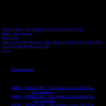
dấn mình vào trải nghiệm nói thông thường mang lại hồ hết những
tín đồ trải nghiệm, trong khoảng ấy da nâng cao vày trí đứng của
chính thành viên trong thị trường tiêu tiêu dùng cai quản công suất
thời điểm này.
Inbox tele : @subdomaingov | @Appal2024 | @fb882024
Newer
I5Bet – Trải Nghiệm Cá Cược Đỉnh Cao Cùng
Https__i5betxn.com
Back to list
Older
Khám Phá j88 xom – Nền Tảng Âm Nhạc Trực Tuyến Đỉnh
Cao Cho Người Yêu Nhạc Việt
Close
Categories
Uncategorized
Recent Posts
MB66 – MB66.COM – Trải Nghiệm Casino Đỉnh Cao
June 1, 2026
No Comments
MB66 – MB66.COM – Trải Nghiệm Casino Đỉnh Cao
May 31, 2026
No Comments
MB66 – MB66.COM – Trải Nghiệm Casino Đỉnh Cao