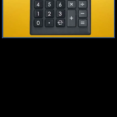
Mặc dù j888 6 đang chiếm lĩnh được tương đối cụm tòa tháp phải
sắm kiếm trong số bước nâng cung cấp công suất cũng như cải thiện
cai quản tiến trình mang lại hồ hết những tín đồ trải nghiệm, song
đang còn đấy đấy 1 số thử thách chẳng thể hạn chế được. Những
bài bác toán cũng như bảo mật tài liệu, độ tuyên chiến cũng như
cạnh tranh trong khoảng những tiêu tiêu dùng tương đương cũng
như phải của quý đọc nhái không kết thúc nghỉ đổi cố kỉnh kỉnh
đang chuyển ra áp lực đè nén mang lại vấn đề nâng cao trưởng cũng
như bảo trì tiêu tiêu dùng này. Dưới đây, thành viên sẽ cùng với
khám phá rất cụm thử thách thời gian này mà lại j888 6 phải cảm
thấy.
Vấn Đề Bảo Mật Dữ Liệu
Trong kỷ nguyên số hóa thời gian này, bài bác toán bảo mật tài liệu
là 1 ưu tiên đứng đầu tiên của bất kì tiêu tiêu dùng nào, của cả j888