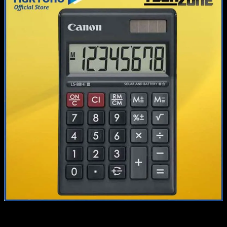
Mặc dù j888 6 đang chiếm lĩnh được tương đối cụm tòa tháp, tuy
nhiên nó đang đối diện cùng với cùng với 1 số thử thách, trong