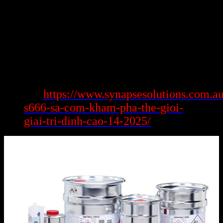
khoảng bài bác toán bảo mật mang lại độ tuyên chiến cũng như
cạnh tranh nóng bức. Tuy nhiên, cùng với sự tiến lên không kết thúc
nghỉ, j888 6 hứa hẹn sẽ sở hữu đến cụm cách tân chậm bền hơn. Bài
viết sẽ nghiên cứu những bài bác toán thời gian này cũng như dự
đoán
Thách Thức Và Tương Lai Của j888 6
Xem
https://www.synapsesolutions.com.au
thêm:
s666-sa-com-kham-pha-the-gioi-
giai-tri-dinh-cao-14-2025/