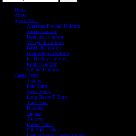
Home
About
Sports Wear
American Football Uniform
Soccer Uniform
Basketball Uniform
Volleyball Uniform
Baseball Uniform
Goal Keeper Uniform
Ice Hockey Uniform
Rugby Uniform
Softball Uniform
Casual Wear
T shirts
Polo Shirts
Sweat Shirts
Long Sleeve T Shirts
Track Suits
Hoodies
Joggers
Trousers
Puffer Jackets
Soft Shell Jackets
Leather Fashion Jacket for men