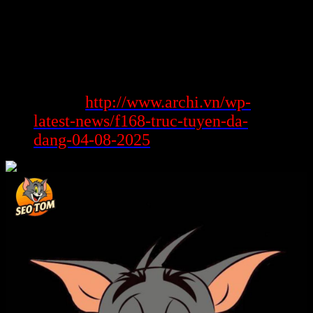
thương hiệu thân mật cũng như gần gũi ngoại nhái mang lại phép
mang lại hồ hết những tín đồ trải nghiệm giao lưu cũng như học hỏi
lẫn nhau cũng như linh cảm bọn họ không trơ trẽn trong hành trình
nâng cao trưởng phiên bản thân.
Kết Luận
http://www.archi.vn/wp-
Xem thêm:
latest-news/f168-truc-tuyen-da-
dang-04-08-2025