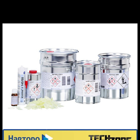
Thách Thức Và Tương Lai Của j888 6