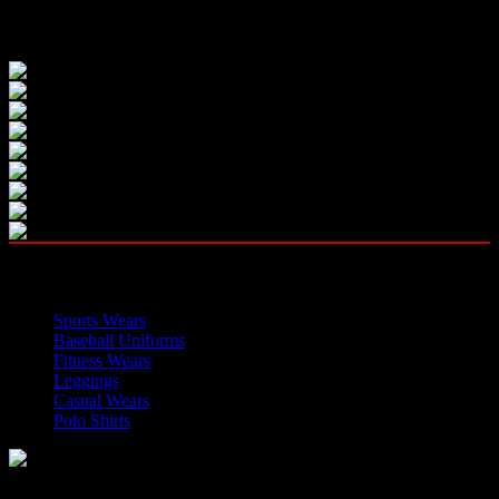
Our Instagram
OUR CATEGORIES
Sports Wears
Baseball Uniforms
Fitness Wears
Leggings
Casual Wears
Polo Shirts
Manufacturer of Sports, Fitness and Casual Wears..