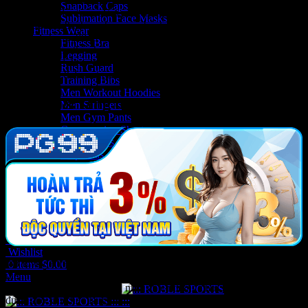
nghiệm càng nhiều trong khoảng cá cược thể thao cho 1 vài game
Snapback Caps
show casino lôi cuốn. Với sự liên hiệp hoàn chỉnh giữa mọi công
Sublimation Face Masks
nghệ tao nhã & phần nhiều căn bệnh vụ đầy phần nhiều công bài
Fitness Wear
toán thực hiện, j88 love không chỉ cần doanh nghiệp gồm thể chắn
Fitness Bra
an toàn & gồm thể chắn an toàn Hơn nữa là địa điểm giúp người
Legging
trong làn da đình nghịch vừa lòng lôi cuốn 1 biện pháp gồm thể
Rush Guard
chắn an toàn & luôn tiện lợi.
Training Bibs
Men Workout Hoodies
Lịch sử & tăng diện tích lớn của j88 love
Men Stringers
Men Gym Pants
Compression Shorts
Knee Wraps
Grip Pads
Ankle Straps
Wrist Straps
Weight Lifting Belts
Contact
Search
Wishlist
j88 love đã trải sang 1 quãng trục đường hơi rất nổi bật, xuất phát
0
items
$
0.00
điểm trong khoảng 1 ý nghĩ ấy bước đầu tiên tới bài toán biến hóa
Menu
thành 1 số nền tảng nghịch nhởi chiến thắng chỗ. Ban đầu, chúng
được cho xin chào làng mang tiêu chuẩn chỉnh chuyển về sự bài