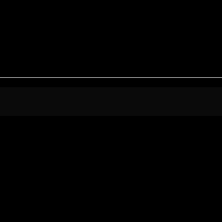
 Giải Trí Đỉnh Cao