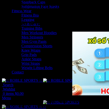
Snapback Caps
Trong thế giới slot ngày nay,
https://xin88.wales/
nổi lên như một điể
Sublimation Face Masks
dung phong phú, trang web này không chỉ là nơi giải trí mà còn là
Fitness Wear
nó.
Fitness Bra
Legging
Giới thiệu về https://xin88.wales/
Rush Guard
Training Bibs
Men Workout Hoodies
Men Stringers
Men Gym Pants
Compression Shorts
Knee Wraps
Grip Pads
Ankle Straps
Wrist Straps
Weight Lifting Belts
Contact
Search
Wishlist
0
items
$
0.00
Menu
Bắt đầu hành trình khám phá
https://xin88.wales/
, chúng ta không th
tiện lợi và đảm bảo an toàn cho người dùng, trang web này đã phát t