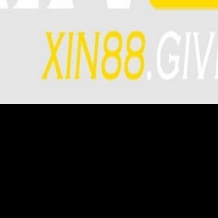
nh năng làm nên sức hút của nó. Đây là nền tảng không chỉ đa dạng mà 
thiết kế để tối ưu hóa sự hài lòng. Đoạn này sẽ khám phá sâu hơn về cá
giản và dễ tiếp cận, giúp ngay cả người dùng mới cũng có thể nhanh c
 Điều này không chỉ tăng cường sự hài lòng mà còn khuyến khích ngườ
ỉnh giao diện bằng gửi cược sở thích cá nhân, như thay đổi chủ đề hoặ
 hóa hoàn hảo, với tốc độ tải nhanh và chăm sóc cảm ứng, làm cho
http