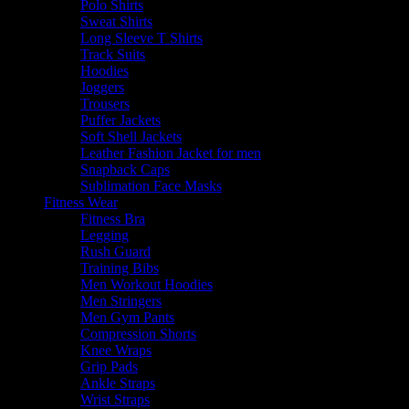
Polo Shirts
Sweat Shirts
Long Sleeve T Shirts
Track Suits
Hoodies
Joggers
Trousers
Puffer Jackets
Soft Shell Jackets
Leather Fashion Jacket for men
Snapback Caps
Sublimation Face Masks
Fitness Wear
Fitness Bra
Legging
Rush Guard
Training Bibs
Men Workout Hoodies
Men Stringers
Men Gym Pants
Compression Shorts
Knee Wraps
Grip Pads
Ankle Straps
Wrist Straps