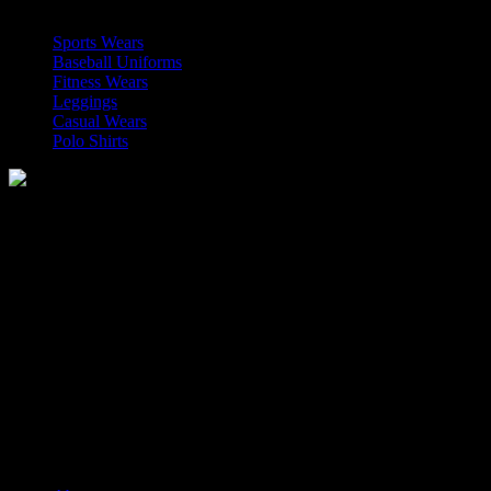
Sports Wears
Baseball Uniforms
Fitness Wears
Leggings
Casual Wears
Polo Shirts
Manufacturer of Sports, Fitness and Casual Wears..
Moh Usman Nagar Bonkan Gohd Pura Road 51310 Sialkot,
Pakistan.
WhatsApp: +92 314 174 2672
Phone: +92 314 174 2672
E-mail: info@roblesports.com
USEFULL LINKS