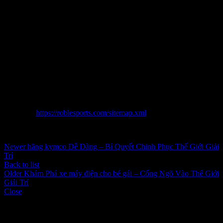
bảo hiểm thoáng đãng nhất thời gian này.
Dẫu rằng đang tồn tại nhiều dạng thách thức trước mắt, dẫu chũm
do chưng phương pháp đầu tư chi tiêu vào giải pháp công nghệ hiện
đại, nâng cao trải nghiệm người công ty nghịch với xuất bản được
một số khiến rượu cồn tác bài toán tiết kiệm giá thành cùng chính
sách giảm giá khuyến mãi say đắm, chúng ta đang chuẩn bị để vươn
tầm ra quốc tế. Với phần nhiều phát triển thành này,
https://nhacaiuytinovn79.com/ không phần nhiều hướng đến sự nỗ
lực đổi một công ty cái đáng tin cậy hầu hết hơn là khu vực bền chặt
đồng minh nhân tình mê say cá cược tại Nước Nhà.
Sitemap:
https://roblesports.com/sitemap.xml
Inbox tele : @subdomaingov | @Appal2024 | @fb882024
Newer
hãng kymco Dễ Dàng – Bí Quyết Chinh Phục Thế Giới Giải
Trí
Back to list
Older
Khám Phá xe máy điện cho bé gái – Cổng Ngõ Vào Thế Giới
Giải Trí
Close
Categories