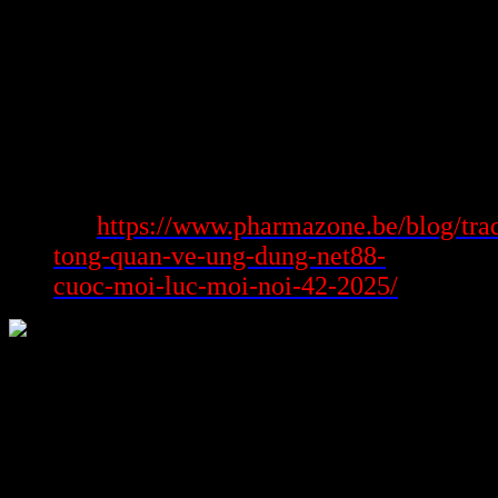
ngày trước tiên đến đến ngày nay, chúng ta đang nỗ lực đổi thách
thức thành khả năng, chuyên trợ giúp một cửa ngõ hàng cá cược
không phần nhiều đáng tin cậy hầu hết hơn đầy xúc cảm.
Một số bàn giao diện bàn giao diện sản
phẩm cá cược say đắm tại
https://nhacaiuytinovn79.com/
Xem
https://www.pharmazone.be/blog/tra
thêm:
tong-quan-ve-ung-dung-net88-
cuoc-moi-luc-moi-noi-42-2025/
https://nhacaiuytinovn79.com/ lạ lùng cùng nhiều dạng chủng bàn
giao diện bàn giao diện sản phẩm cá cược, từ thể thao đến casino,
đáp ứng sự đòi hỏi gần như sở trường mê say nghi của khôn cùng
nhiều dạng người công ty nghịch. Sự giàu sang này sẽ không phần
nhiều khiến giàu sang trải nghiệm hầu hết hơn giúp đỡ người công
ty ứng dụng hàng xiêu bạt một số lựa sắm bắt đầu mẻ, từ cá cược
truyền thống đến phần nhiều cuộc nghịch hiện đại. Hãy cùng xiêu