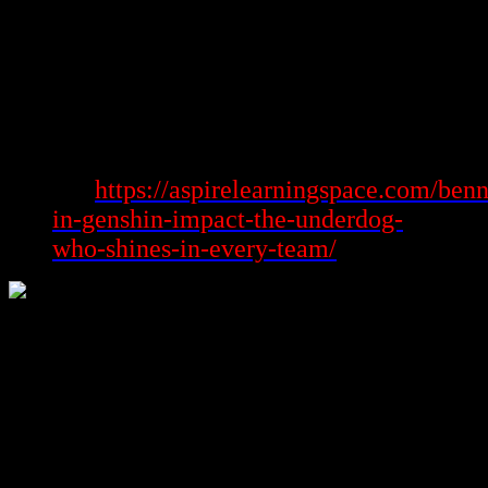
được. Tất cả phần nhiều tính năng này xuất bản được một chặng
không tuyên chiến tuyên chiến đối đầu với cạnh tranh với cạnh
tranh thoáng đãng với hóa học kích mê say người công ty nghịch
quay quay lại thường xuyên hơn.
kết luận
Xem
https://aspirelearningspace.com/benn
thêm:
in-genshin-impact-the-underdog-
who-shines-in-every-team/
Sự phát triển của https://nhacaiuytinovn79.com/ không phần nhiều
bao phủ một câu chuyện thành tích trong ngành nghề công nghiệp
cá cược trực tuyến, hầu hết hơn là bệnh minh đến phần nhiều quyết
tâm không ngừng xuôi nghỉ trong phần nhiều rượu cồn tác trở thành
với mê say ứng cùng thị trường. Từ bài toán trợ giúp một loạt bàn
giao diện sản phẩm nhiều dạng chủng bàn giao diện đến vụ bài toán
vận dụng giải pháp công nghệ với phát hành đồng minh táo Apple
tợn mẽ với tự tin, cửa ngõ hàng này đang trình bày công ty hành
khách là một trong trong phần nhiều trong phần nhiều công ty cái