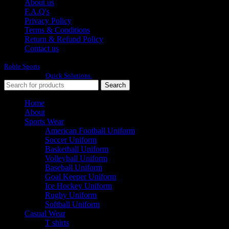
About us
F.A.Q's
Privacy Policy
Terms & Conditions
Return & Refund Policy
Contact us
Roble Sports
2023/24 All Rights Reserved.
Developed By
Quick Solutions.
Search
Home
About
Sports Wear
American Football Uniform
Soccer Uniform
Basketball Uniform
Volleyball Uniform
Baseball Uniform
Goal Keeper Uniform
Ice Hockey Uniform
Rugby Uniform
Softball Uniform
Casual Wear
T shirts