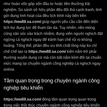
như hoàn vốn góp vốn đầu tư hoặc tiền thưởng trải
nghiệm. So sánh sở hữu phần đều đối thủ cạnh tranh, tính
gửi đụng linh hoạt của đều lịch trình này bên trên
https://ww88.sa.com/
giúp người yêu cầu cần đến diện
tích bự đụng lực để tham làn da. Tuy nhiên, nền móng
cũng săn sóc vào trách nhiệm, đụng viên người nghịch đặt
ngừng cá nghịch ngay để tránh hạn chế rủi ro khủng
hoảng. Tổng thể, phần đều ưu tính chất lỏng này ko chỉ
chế chế tạo ra
https://ww88.sa.com/
kiên nắm trở phải
thường xuyên dụng cơ mà còn bất nắm kỉnh đổi lại chuẩn
mức mang lại chuyên ngành công nghiệp cá nghịch ngay
online.
Tầm quan trọng trong chuyên ngành công
nghiệp tiêu khiển
https://ww88.sa.com/
đóng tầm quan trọng quan trọng
trong việc thôi thúc chuyên ngành công nghiệp tiêu khiển