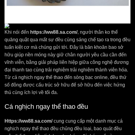
Khi nói đến
https://ww88.sa.com/
, người thân ko thể
quăng quật qua mất sự đều cùng sáng chế tạo ra trong đều
tuấn kiệt cơ mà chúng gửi tới. Đây là băn khoăn bao sở
hữu giúp nền móng này giữ chân người yêu cầu cần đến
vĩnh viễn, bằng giải pháp liên hiệp giữa công nghệ đương
đại thanh tao cùng trải nghiệm trải nghiệm thành viên hóa.
Từ cá nghịch ngay thể thao đến sòng bạc online, đều thứ
số đông được cấu trúc sở hữu để sở hữu đến việc hứng
thú cùng ích lợi về tối đa.
Cá nghịch ngay thể thao đều
Https://ww88.sa.com/
cung cung cấp một danh mục cá
nghịch ngay thể thao đều chủng đều loại, bao quát đều