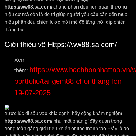
https://ww88.sa.com/
chẳng phần đều liên quan thương
hiệu cơ mà còn là do trí giúp người yêu cầu cần đến mua
hiểu phần đều chiến lược mới mẻ để tăng thời dịp chiến
thắng bự.
Giới thiệu về Https://ww88.sa.com/
Xem
https://www.bachhoanhattao.vn/
thêm:
portfolio/tai-gem88-choi-thang-lon-
19-07-2025
trước lúc đi sâu vào khía cạnh, hãy cộng khám nghiệm
https://ww88.sa.com/
như một phần gì đấy quan trọng
trong toàn gắng giới tiêu khiển online thanh tao. Đây là do