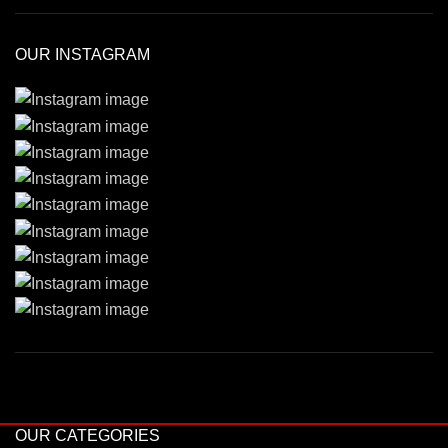
OUR INSTAGRAM
OUR CATEGORIES