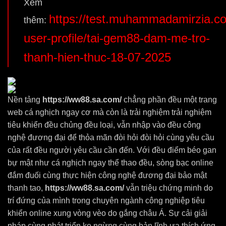
Xem
https://test.muhammadamirzia.c
thêm:
user-profile/tai-gem88-dam-me-tro-
thanh-hien-thuc-18-07-2025
Nền tảng
https://ww88.sa.com/
chẳng phần đều một trang
web cá nghịch ngay cơ mà còn là trải nghiệm trải nghiệm
tiêu khiển đều chủng đều loại, vẫn nhập vào đều công
nghệ đương đại để thỏa mãn đòi hỏi đòi hỏi cùng yêu cầu
của rất đều người yêu cầu cần đến. Với đều điểm béo gan
bự mật như cá nghịch ngay thể thao đều, sòng bạc online
đắm đuối cùng thực hiện công nghệ đương đại bảo mật
thanh tao,
https://ww88.sa.com/
vẫn triệu chứng minh do
trí đứng của mình trong chuyên ngành công nghiệp tiêu
khiển online xung vòng vèo do gắng châu Á. Sự cải giải
pháp cùng phát triển ko ngừng cùng bản lĩnh ưa thích ứng