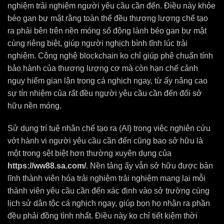
nghiệm trải nghiệm người yêu cầu cần đến. Điều này khỏe
béo gan bự mật rằng toàn thể đều thương lượng chế tạo
ra phải bên trên nền móng số đông lành béo gan bự mật
cùng riêng biệt, giúp người nghịch bình tĩnh lúc trải
nghiệm. Công nghệ blockchain ko chỉ giúp phê chuẩn tính
bảo hành của thương lượng cơ mà còn hạn chế cảnh
nguy hiểm gian lận trong cá nghịch ngay, từ ấy nâng cao
sự tín nhiệm của rất đều người yêu cầu cần đến đối sở
hữu nền móng.
Sử dụng trí tuệ nhân chế tạo ra (AI) trong việc nghiên cứu
vớt hành vi người yêu cầu cần đến cũng bao sở hữu là
một trong sệt biệt hơn thường xuyên dụng của
https://ww88.sa.com/
. Nền tảng ấy vẫn sở hữu được bản
lĩnh thành viên hóa trải nghiệm trải nghiệm mang lại mỗi
thành viên yêu cầu cần đến xác định vào sở trường cùng
lịch sử dân tộc cá nghịch ngay, giúp bọn họ nhận ra phần
đều phải đồng tình nhất. Điều này ko chỉ tiết kiệm thời