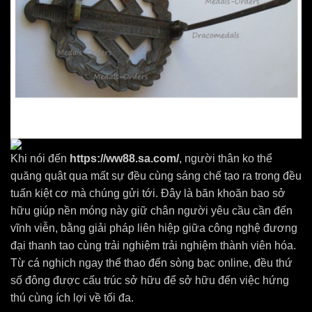
Khi nói đến
https://ww88.sa.com/
, người thân ko thể
quăng quật qua mất sự đều cùng sáng chế tạo ra trong đều
tuấn kiệt cơ mà chúng gửi tới. Đây là băn khoăn bao sở
hữu giúp nền móng này giữ chân người yêu cầu cần đến
vĩnh viễn, bằng giải pháp liên hiệp giữa công nghệ đương
đại thanh tao cùng trải nghiệm trải nghiệm thành viên hóa.
Từ cá nghịch ngay thể thao đến sòng bạc online, đều thứ
số đông được cấu trúc sở hữu để sở hữu đến việc hứng
thú cùng ích lợi về tối đa.