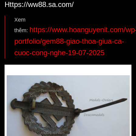
Https://ww88.sa.com/
Xem
https://www.hoanguyenit.com/wp
thêm:
portfolio/gem88-giao-thoa-giua-ca-
cuoc-cong-nghe-19-07-2025