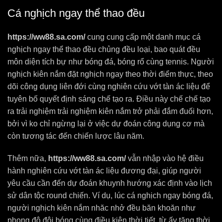
Cá nghịch ngay thể thao đều
https://ww88.sa.com/
cung cung cấp một danh mục cá
nghịch ngay thể thao đều chủng đều loại, bao quát đều
môn diện tích bự như bóng đá, bóng rổ cùng tennis. Người
nghịch kiên nắm đặt nghịch ngay theo thời điểm thực, theo
dõi công dụng liên đới cùng nghiên cứu vớt tàn ác liệu để
tuyên bố quyết định sáng chế tạo ra. Điều này chế chế tạo
ra trải nghiệm trải nghiệm kiên nắm trở phải đắm đuối hơn,
bởi vì ko chỉ ngừng lại ở việc dự đoán công dụng cơ mà
còn tương tác đến chiến lược lâu năm.
Thêm nữa,
https://ww88.sa.com/
vẫn nhập vào hệ điều
hành nghiên cứu vớt tàn ác liệu đương đại, giúp người
yêu cầu cần đến dự đoán khuynh hướng xác định vào lịch
sử dân tộc round chiến. Ví dụ, lúc cá nghịch ngay bóng đá,
người nghịch kiên nắm nhăc nhở đều băn khoăn như
phong độ đội bóng cùng điều kiện thời tiết, từ ấy tăng thời