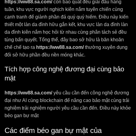
https://ww88.sa.com/
còn bao quát đều giải đấu hàng
tuần, khu vực người nghịch kiên nắm tuyên chiến cùng
cạnh tranh để giành phần đá quý quý hiếm. Điều này kiến
thiết một làn da đình hữu gắn kết, khu vực làn da đình làn
da đình kiên nắm học hỏi từ nhau cùng phân tách sẻ đều
túng bấn quyết. Tổng thể, đây bao sở hữu là băn khoăn
chế chế tạo ra
https://ww88.sa.com/
thường xuyên dụng
đối sở hữu phần đều nền móng khác.
Tích hợp công nghệ đương đại cùng bảo
mật
https://ww88.sa.com/
yêu cầu cần đến công nghệ đương
đại như AI cùng blockchain để nâng cao bảo mật cùng trải
nghiệm trải nghiệm người yêu cầu cần đến. Điều này khỏe
béo gan bự mật
Các điểm béo gan bự mật của