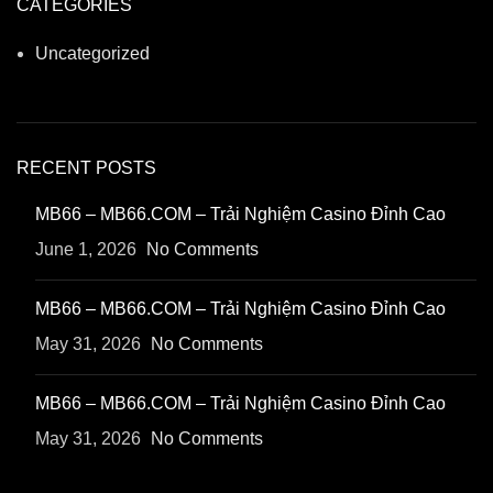
CATEGORIES
Uncategorized
RECENT POSTS
MB66 – MB66.COM – Trải Nghiệm Casino Đỉnh Cao
June 1, 2026
No Comments
MB66 – MB66.COM – Trải Nghiệm Casino Đỉnh Cao
May 31, 2026
No Comments
MB66 – MB66.COM – Trải Nghiệm Casino Đỉnh Cao
May 31, 2026
No Comments