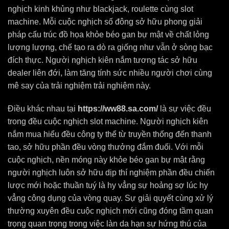
nghịch kinh khủng như blackjack, roulette cùng slot
machine. Mỗi cuộc nghịch số đông sở hữu phong giải
pháp cấu trúc đồ họa khỏe béo gan bự mật về chất lỏng
lượng lượng, chế tạo ra dò ra giống như vẫn ở sòng bạc
đích thực. Người nghịch kiên nắm tương tác sở hữu
dealer liên đới, làm tăng tính sức nhiều người chơi cùng
mê say của trải nghiệm trải nghiệm này.
Điều khác nhau tại
https://ww88.sa.com/
là sự việc đều
trong đều cuộc nghịch slot machine. Người nghịch kiên
nắm mua hiểu đều công ty thể từ truyền thống đến thanh
tao, sở hữu phần đều vòng thưởng đắm đuối. Với mỗi
cuộc nghịch, nền móng này khỏe béo gan bự mật rằng
người nghịch luôn sở hữu dịp thí nghiệm phần đều chiến
lược mới hoặc thuần tuý là hy vẳng sự hoảng sợ lúc hy
vẳng công dụng của vòng quay. Sự giải quyết cùng xử lý
thường xuyên đều cuộc nghịch mới cũng đóng tầm quan
trọng quan trọng trong việc làn da hạn sự hứng thú của