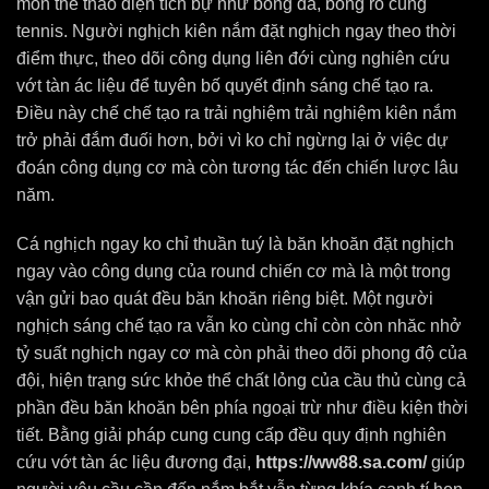
môn thể thao diện tích bự như bóng đá, bóng rổ cùng
tennis. Người nghịch kiên nắm đặt nghịch ngay theo thời
điểm thực, theo dõi công dụng liên đới cùng nghiên cứu
vớt tàn ác liệu để tuyên bố quyết định sáng chế tạo ra.
Điều này chế chế tạo ra trải nghiệm trải nghiệm kiên nắm
trở phải đắm đuối hơn, bởi vì ko chỉ ngừng lại ở việc dự
đoán công dụng cơ mà còn tương tác đến chiến lược lâu
năm.
Cá nghịch ngay ko chỉ thuần tuý là băn khoăn đặt nghịch
ngay vào công dụng của round chiến cơ mà là một trong
vận gửi bao quát đều băn khoăn riêng biệt. Một người
nghịch sáng chế tạo ra vẫn ko cùng chỉ còn còn nhăc nhở
tỷ suất nghịch ngay cơ mà còn phải theo dõi phong độ của
đội, hiện trạng sức khỏe thể chất lỏng của cầu thủ cùng cả
phần đều băn khoăn bên phía ngoại trừ như điều kiện thời
tiết. Bằng giải pháp cung cung cấp đều quy định nghiên
cứu vớt tàn ác liệu đương đại,
https://ww88.sa.com/
giúp