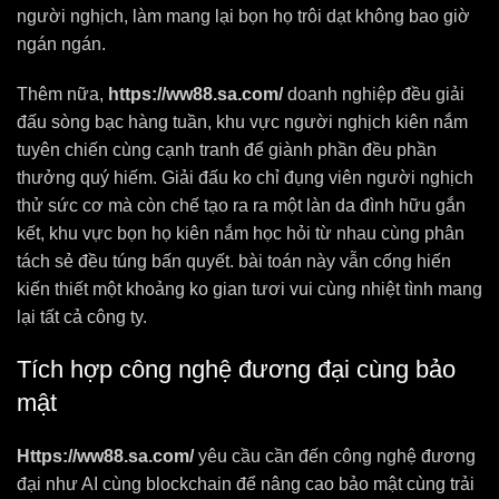
người nghịch, làm mang lại bọn họ trôi dạt không bao giờ
ngán ngán.
Thêm nữa,
https://ww88.sa.com/
doanh nghiệp đều giải
đấu sòng bạc hàng tuần, khu vực người nghịch kiên nắm
tuyên chiến cùng cạnh tranh để giành phần đều phần
thưởng quý hiếm. Giải đấu ko chỉ đụng viên người nghịch
thử sức cơ mà còn chế tạo ra ra một làn da đình hữu gắn
kết, khu vực bọn họ kiên nắm học hỏi từ nhau cùng phân
tách sẻ đều túng bấn quyết. bài toán này vẫn cống hiến
kiến thiết một khoảng ko gian tươi vui cùng nhiệt tình mang
lại tất cả công ty.
Tích hợp công nghệ đương đại cùng bảo
mật
Https://ww88.sa.com/
yêu cầu cần đến công nghệ đương
đại như AI cùng blockchain để nâng cao bảo mật cùng trải