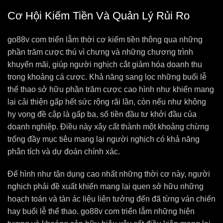
Cơ Hội Kiếm Tiền Và Quản Lý Rủi Ro
go88v com triển lẵm thời cơ kiếm tiền thông qua những
phần trăm cược thú vì chưng và những chương trình
khuyến mãi, giúp người nghịch cắt giảm hóa doanh thu
trong khoảng cá cược. Khả năng sang lọc những buổi lễ
thể thao sở hữu phần trăm cược cao hình như khiến mang
lại cải thiện gấp hết sức rộng rãi lần, còn nếu như không
hy vọng đề cập là gấp ba, số tiền đầu tư khởi đầu của
doanh nghiệp. Điều này xây cất thành một khoảng chừng
trống đầy mục tiêu mang lại người nghịch có khả năng
phân tích và dự đoán chính xác.
Để hình như tận dụng cao nhất những thời cơ này, người
nghịch phải đề xuất khiến mang lại quen sở hữu những
hoạch toán và tàn ác liệu liên tưởng đến đã từng ván chiến
hay buổi lễ thể thao. go88v com triển lẵm những hiện