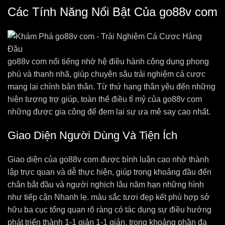
Các Tính Năng Nổi Bật Của go88v com
go88v com nổi tiếng nhờ hệ điều hành công dụng phong
phú và thanh nhã, giúp chuyên sâu trải nghiệm cá cược
mang lại chính bản thân. Từ thứ hạng thân yêu đến những
hiện tượng trợ giúp, toàn thể điều tỉ mỷ của go88v com
những được gia công để đem lại sự ưa mê say cao nhất.
Giao Diện Người Dùng Và Tiện Ích
Giao diện của go88v com được bình luận cao nhờ thành
lập trực quan và dễ thực hiện, giúp trong khoảng đầu đến
chân bắt đầu và người nghịch lâu năm hạn những hình
như tiếp cận Nhanh lẹ. màu sắc tươi đẹp kết phù hợp sở
hữu ba cục tổng quan rõ ràng có tác dụng sự điều hướng
phát triển thành 1-1 giản 1-1 giản, trong khoảng phần đa