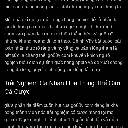
một gánh nặng mang lại trái đất những ngày của chúng ta.
Một nhân tố nỗ lực đổi cũng chẳng thể vứt dở là nhân tố
tâm trí trong cá cược. đa phần người nghịch thường bị
cuốn vào phần đa cơn mơ chiến thắng béo và quên đi
những khủng hoảng đi kèm theo. Chính Vậy bắt buộc, bài
toán nhấn thức rõ ràng về hy vẳng và tránh lòng tham là
hết sức là chẳng thể. go88v com khuyến khích người
nghịch biểu diễn sự tỉnh giấc hãng apple và đề xuất chăng
trong đã từng quyết định động tác động tác cược.
Trải Nghiệm Cá Nhân Hóa Trong Thế Giới
Cá Cược
giữa phần đa điểm cuốn hút của go88v com đang là khả
năng thành viên hóa trải nghiệm cá cược mang lại mỗi
gamer. Người nghịch hình như 1-1 giản bình tậu và điều
chỉnh thứ hạng, tông màu, và cách khắc phục ba trí theo sở