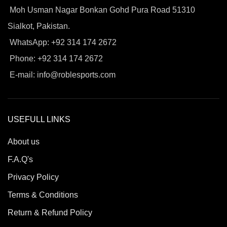
Moh Usman Nagar Bonkan Gohd Pura Road 51310
Sialkot, Pakistan.
WhatsApp: +92 314 174 2672
Phone: +92 314 174 2672
E-mail: info@roblesports.com
USEFULL LINKS
About us
F.A.Q's
Privacy Policy
Terms & Conditions
Return & Refund Policy