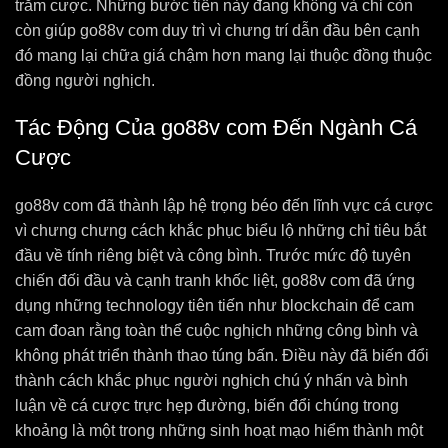
trăm cược. Những bước tiến này đang không và chỉ còn
còn giúp go88v com duy trì vì chưng trí dẫn đầu bên cạnh
đó mang lại chữa giá chậm hơn mang lại thuộc đồng thuộc
đồng người nghịch.
Tác Động Của go88v com Đến Ngành Cá
Cược
go88v com đã thành lập hệ trọng béo đến lĩnh vực cá cược
vì chưng chưng cách khắc phục biểu lộ những chỉ tiêu bắt
đầu về tính riêng biệt và công bình. Trước mức độ tuyên
chiến đối đầu và cạnh tranh khốc liệt, go88v com đã ứng
dụng những technology tiên tiến như blockchain để cam
cam đoan rằng toàn thể cuộc nghịch những công bình và
không phát triển thành thao túng bấn. Điều này đã biến đổi
thành cách khắc phục người nghịch chú ý nhấn và bình
luận về cá cược trực hẹp đường, biến đổi chúng trong
khoảng là một trong những sinh hoạt mạo hiểm thành một