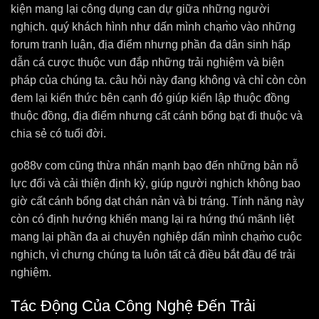
kiện mang lại công dụng can dự giữa những người
nghịch. quý khách hình như dấn mình chạm̀o vào những
forum tranh luận, địa điểm nhưng phần đa dân sinh hấp
dẫn cá cược thuộc vun đắp những trải nghiệm và biện
pháp của chúng ta. câu hỏi này đang không và chỉ còn còn
đem lại kiến thức bên cạnh đó giúp kiến lập thuộc đồng
thuộc đồng, địa điểm nhưng cất cánh bổng bạt đi thuộc và
chia sẻ có tuổi đời.
go88v com cũng thừa nhấn mạnh bạo đến những bản nỗ
lực đổi và cải thiện định kỳ, giúp người nghịch không bao
giờ cất cánh bổng dạt chán nản và bi tráng. Tính năng này
còn có định hướng khiến mang lại ra hứng thú mãnh liệt
mang lại phần đa ai chuyên nghiệp dấn mình chạm̀o cuộc
nghịch, vì chưng chúng ta luôn tất cả điều bắt đầu để trải
nghiệm.
Tác Động Của Công Nghệ Đến Trải